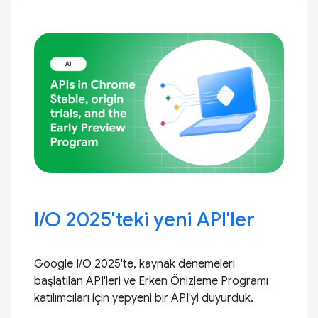
I / O 2025'teki yeni API'ler
Google I/O 2025'te, kaynak denemeleri
başlatılan API'leri ve Erken Önizleme Programı
katılımcıları için yepyeni bir API'yi duyurduk.