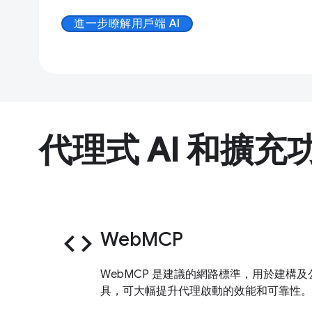
進一步瞭解用戶端 AI
代理式 AI 和擴充
code
WebMCP
WebMCP 是建議的網路標準，用於建構及公
具，可大幅提升代理啟動的效能和可靠性。