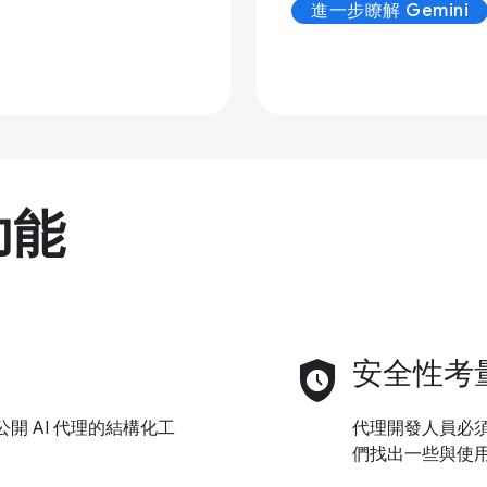
進一步瞭解 Gemini
功能
safety_check
安全性考
開 AI 代理的結構化工
代理開發人員必
們找出一些與使用