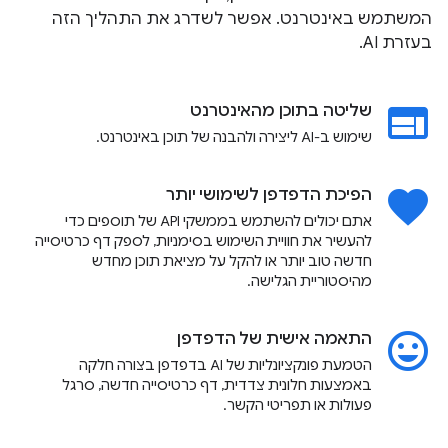
המשתמש באינטרנט. אפשר לשדרג את התהליך הזה
בעזרת AI.
web
שליטה בתוכן מהאינטרנט
שימוש ב-AI ליצירה ולהבנה של תוכן באינטרנט.
favorite
הפיכת הדפדפן לשימושי יותר
אתם יכולים להשתמש בממשקי API של תוספים כדי
להעשיר את חוויית השימוש בסימניות, לספק דף כרטיסייה
חדשה טוב יותר או להקל על מציאת תוכן מחדש
מהיסטוריית הגלישה.
insert_emoticon
התאמה אישית של הדפדפן
הטמעת פונקציונליות של AI בדפדפן בצורה חלקה
באמצעות חלונית צדדית, דף כרטיסייה חדשה, סרגל
פעולות או תפריטי הקשר.