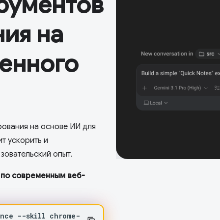
рументов
ия на
венного
рования на основе ИИ для
т ускорить и
ьзовательский опыт.
 по современным веб-
ance
--skill
chrome-