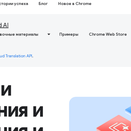
стории успеха
Блог
Новое в Chrome
d AI
вочные материалы
Примеры
Chrome Web Store
ud Translation API
.
 и
ния и