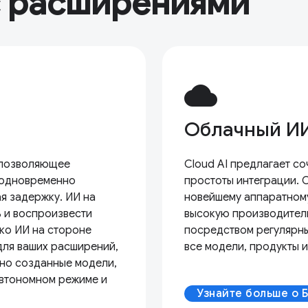
с расширениями
cloud
Облачный И
 позволяющее
Cloud AI предлагает с
 одновременно
простоты интеграции. 
я задержку. ИИ на
новейшему аппаратном
ь и воспроизвести
высокую производител
ако ИИ на стороне
посредством регулярны
для ваших расширений,
все модели, продукты 
ьно созданные модели,
автономном режиме и
Узнайте больше о 