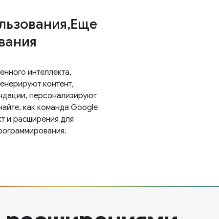
льзования,Еще
вания
енного интеллекта,
генерируют контент,
ндации, персонализируют
найте, как команда Google
кт и расширения для
рограммирования.