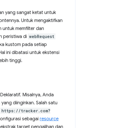
an yang sangat ketat untuk
kontennya. Untuk mengaktifkan
n untuk memfilter dan
 peristiwa di
webRequest
ika kustom pada setiap
l ini dibatasi untuk ekstensi
ebih tinggi.
Deklaratif. Misalnya, Anda
yang diinginkan. Salah satu
i
https://tracker.com?
konfigurasi sebagai
resource
ekstrak target pengalihan dan