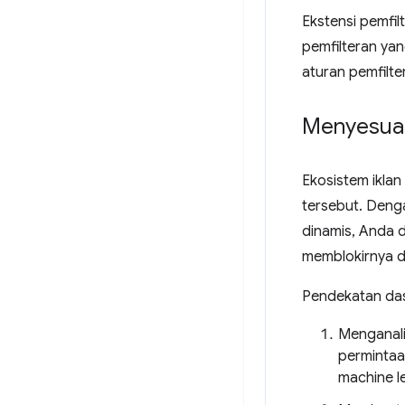
Ekstensi pemfi
pemfilteran ya
aturan pemfilte
Menyesuai
Ekosistem ikla
tersebut. Den
dinamis, Anda 
memblokirnya 
Pendekatan das
Menganal
permintaa
machine l