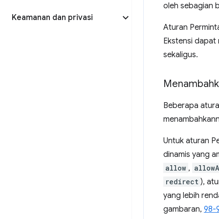
oleh sebagian be
Keamanan dan privasi
Aturan Perminta
Ekstensi dapat 
sekaligus.
Menambahkan
Beberapa atura
menambahkannya 
Untuk aturan P
dinamis yang a
allow
,
allow
redirect
), a
yang lebih rend
gambaran,
98-9