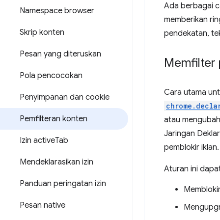
Ada berbagai c
Namespace browser
memberikan rin
Skrip konten
pendekatan, te
Pesan yang diteruskan
Memfilter 
Pola pencocokan
Cara utama unt
Penyimpanan dan cookie
chrome.decla
Pemfilteran konten
atau mengubah 
Jaringan Deklar
Izin active
Tab
pemblokir iklan.
Mendeklarasikan izin
Aturan ini dapat
Panduan peringatan izin
Memblokir
Pesan native
Mengupgra