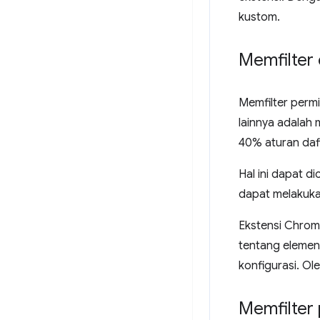
kustom.
Memfilter
Memfilter permi
lainnya adalah 
40% aturan daft
Hal ini dapat 
dapat melakuk
Ekstensi Chrome
tentang elemen
konfigurasi. Ol
Memfilter 