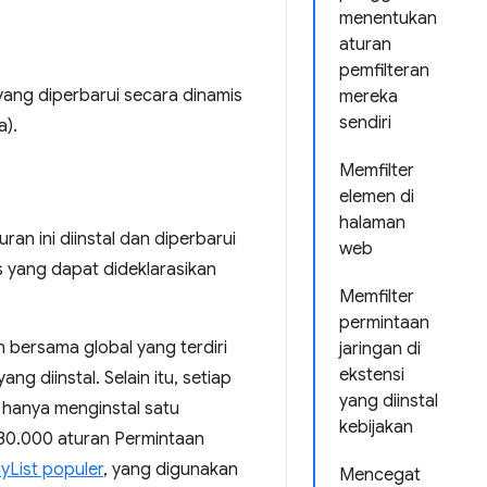
menentukan
aturan
pemfilteran
ang diperbarui secara dinamis
mereka
sendiri
a).
Memfilter
elemen di
halaman
ran ini diinstal dan diperbarui
web
s yang dapat dideklarasikan
Memfilter
permintaan
n bersama global yang terdiri
jaringan di
ekstensi
 diinstal. Selain itu, setiap
yang diinstal
a hanya menginstal satu
kebijakan
330.000 aturan Permintaan
yList populer
, yang digunakan
Mencegat