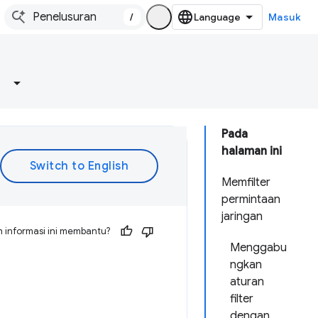
/
Masuk
Pada
halaman ini
Memfilter
permintaan
jaringan
 informasi ini membantu?
Menggabu
ngkan
aturan
filter
dengan