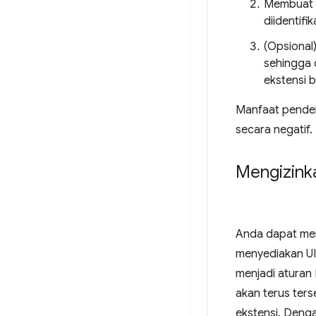
Membuat 
diidentif
(Opsional)
sehingga 
ekstensi b
Manfaat pendeka
secara negatif.
Mengizink
Anda dapat men
menyediakan UI 
menjadi aturan
akan terus ter
ekstensi. Deng