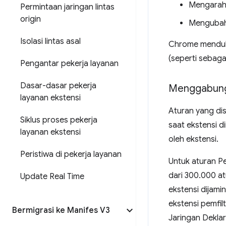
Mengarahk
Permintaan jaringan lintas
origin
Mengubah 
Isolasi lintas asal
Chrome menduku
(seperti sebaga
Pengantar pekerja layanan
Dasar-dasar pekerja
Menggabungk
layanan ekstensi
Aturan yang dis
Siklus proses pekerja
saat ekstensi d
layanan ekstensi
oleh ekstensi.
Peristiwa di pekerja layanan
Untuk aturan Pe
dari 300.000 at
Update Real Time
ekstensi dijami
ekstensi pemfi
Bermigrasi ke Manifes V3
Jaringan Deklara