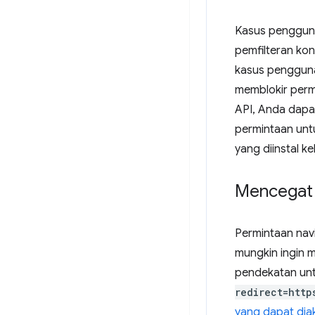
Kasus pengguna
pemfilteran kon
kasus penggunaa
memblokir perm
API, Anda dapa
permintaan untu
yang diinstal ke
Mencegat 
Permintaan navi
mungkin ingin 
pendekatan unt
redirect=http
yang dapat dia