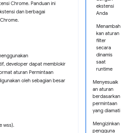
tensi Chrome. Panduan ini
ekstensi
kstensi dan berbagai
Anda
i Chrome.
Menambah
kan aturan
filter
secara
dinamis
h menggunakan
saat
if, developer dapat memblokir
runtime
Format aturan Permintaan
 digunakan oleh sebagian besar
Menyesuaik
an aturan
berdasarkan
permintaan
yang diamati
Mengizinkan
e wss).
pengguna