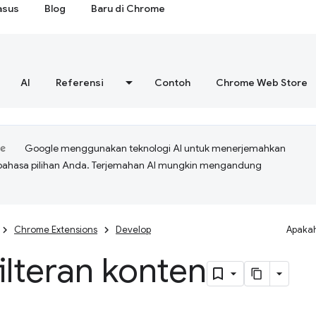
asus
Blog
Baru di Chrome
AI
Referensi
Contoh
Chrome Web Store
Google menggunakan teknologi AI untuk menerjemahkan
bahasa pilihan Anda. Terjemahan AI mungkin mengandung
Chrome Extensions
Develop
Apakah
lteran konten