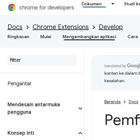
Dokumen
Studi k
Docs
Chrome Extensions
Develop
Ringkasan
Mulai
Mengembangkan aplikasi
Cara
konten ke dalam 
kesalahan.
Pengantar
Beranda
Docs
Mendesain antarmuka
pengguna
Pemfi
Konsep inti