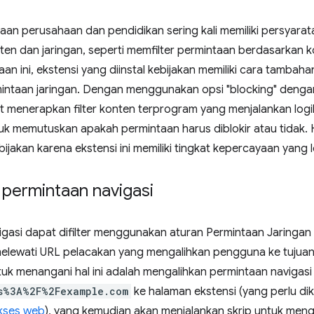
an perusahaan dan pendidikan sering kali memiliki persyarat
ten dan jaringan, seperti memfilter permintaan berdasarkan 
n ini, ekstensi yang diinstal kebijakan memiliki cara tambaha
intaan jaringan. Dengan menggunakan opsi "blocking" dengan
t menerapkan filter konten terprogram yang menjalankan log
k memutuskan apakah permintaan harus diblokir atau tidak. Ha
bijakan karena ekstensi ini memiliki tingkat kepercayaan yang l
permintaan navigasi
gasi dapat difilter menggunakan aturan Permintaan Jaringan 
melewati URL pelacakan yang mengalihkan pengguna ke tujuan 
uk menangani hal ini adalah mengalihkan permintaan navigas
s%3A%2F%2Fexample.com
ke halaman ekstensi (yang perlu di
kses web
), yang kemudian akan menjalankan skrip untuk meng