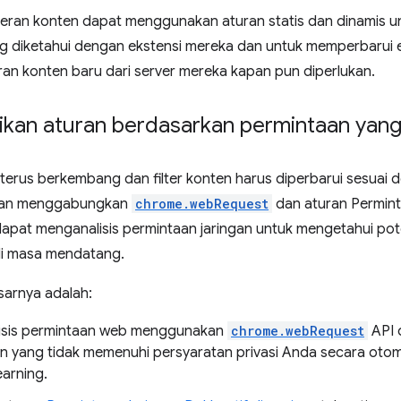
lteran konten dapat menggunakan aturan statis dan dinamis
ng diketahui dengan ekstensi mereka dan untuk memperbarui
ran konten baru dari server mereka kapan pun diperlukan.
kan aturan berdasarkan permintaan yang
n terus berkembang dan filter konten harus diperbarui sesua
gan menggabungkan
chrome.webRequest
dan aturan Permint
dapat menganalisis permintaan jaringan untuk mengetahui pot
di masa mendatang.
arnya adalah:
isis permintaan web menggunakan
chrome.webRequest
API 
n yang tidak memenuhi persyaratan privasi Anda secara oto
earning.