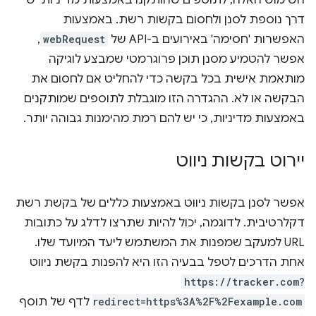
השימוש האלה, לתוספים שהותקנו באמצעות מדיניות יש
דרך נוספת לסנן ולחסום בקשות רשת. באמצעות
האפשרות 'חסימה' באירועים ב-API של
webRequest
,
אפשר להטמיע מסנן תוכן פרוגרמטי שמבצע לוגיקה
מותאמת אישית בכל בקשה כדי להחליט אם לחסום את
הבקשה או לא. ההגדרה הזו מוגבלת לתוספים שמותקנים
באמצעות מדיניות, כי יש להם רמת מהימנות גבוהה יותר.
יירוט בקשות ניווט
אפשר לסנן בקשות ניווט באמצעות כללים של בקשת רשת
דקלרטיבית. לדוגמה, יכול להיות שתרצו לדלג על כתובות
URL למעקב שמפנות את המשתמש ליעד המיועד שלו.
אחת הדרכים לטפל בבעיה הזו היא להפנות בקשת ניווט
https://tracker.com?
redirect=https%3A%2F%2Fexample.com
לדף של תוסף