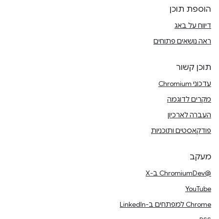
הוספת תוכן
דיווח על באג
ראה נושאים פתוחים
תוכן קשור
עדכוני Chromium
מקרים לדוגמה
העברה לארכיון
פודקאסטים ותוכניות
מעקב
@ChromiumDev ב-X
YouTube
Chrome למפתחים ב-LinkedIn