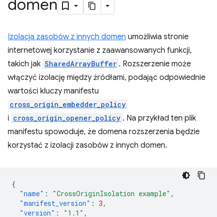
domen
Izolacja zasobów z innych domen
umożliwia stronie
internetowej korzystanie z zaawansowanych funkcji,
takich jak
SharedArrayBuffer
. Rozszerzenie może
włączyć izolację między źródłami, podając odpowiednie
wartości kluczy manifestu
cross_origin_embedder_policy
i
cross_origin_opener_policy
. Na przykład ten plik
manifestu spowoduje, że domena rozszerzenia będzie
korzystać z izolacji zasobów z innych domen.
{
"name"
:
"CrossOriginIsolation example"
,
"manifest_version"
:
3
,
"version"
:
"1.1"
,