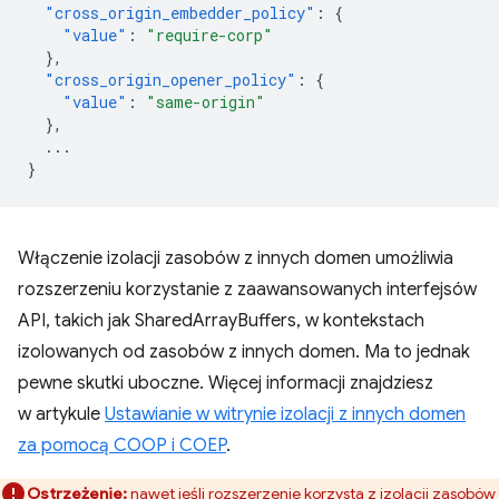
"cross_origin_embedder_policy"
:
{
"value"
:
"require-corp"
},
"cross_origin_opener_policy"
:
{
"value"
:
"same-origin"
},
...
}
Włączenie izolacji zasobów z innych domen umożliwia
rozszerzeniu korzystanie z zaawansowanych interfejsów
API, takich jak SharedArrayBuffers, w kontekstach
izolowanych od zasobów z innych domen. Ma to jednak
pewne skutki uboczne. Więcej informacji znajdziesz
w artykule
Ustawianie w witrynie izolacji z innych domen
za pomocą COOP i COEP
.
Ostrzeżenie:
nawet jeśli rozszerzenie korzysta z izolacji zasobów