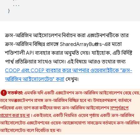
...
}
ক্রস-অরিজিন আইসোলেশন নির্বাচন করা এক্সটেনশনটিকে তার
ক্রস-অরিজিন বিচ্ছিন্ন প্রসঙ্গে SharedArrayBuffers-এর মতো
শক্তিশালী API ব্যবহার করার অনুমতি দেয়। যাইহোক, এটি নির্দিষ্ট
পার্শ্ব প্রতিক্রিয়ার সাথেও আসে। এই বিষয়ে আরও তথ্যের জন্য
COOP এবং COEP ব্যবহার করে আপনার ওয়েবসাইটকে "ক্রস-
অরিজিন আইসোলেটেড" করা
দেখুন।
সতর্কতা:
এমনকি যদি একটি এক্সটেনশন ক্রস-অরিজিন আইসোলেশন বেছে নেয়,
তবে সমস্ত এক্সটেনশন প্রসঙ্গ ক্রস-অরিজিন বিচ্ছিন্ন হবে না। উদাহরণস্বরূপ, বর্তমানে
পরিষেবা এবং ভাগ করা কর্মীদের জন্য ক্রস-অরিজিন আইসোলেশন
সম্পূর্ণরূপে
প্রয়োগ করা হয় না
। একইভাবে, একটি নিয়মিত ওয়েব পৃষ্ঠায় একটি ক্রস-অরিজিন
আইসোলেটেড এক্সটেনশনের ওয়েব-অ্যাক্সেসযোগ্য সাবফ্রেম বর্তমানে ক্রস-অরিজিন
আইসোলেটেড বলে বিবেচিত হয় না।