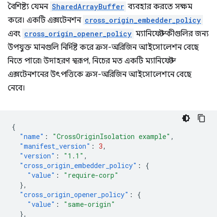
বৈশিষ্ট্য যেমন
SharedArrayBuffer
ব্যবহার করতে সক্ষম
করে। একটি এক্সটেনশন
cross_origin_embedder_policy
এবং
cross_origin_opener_policy
ম্যানিফেস্ট কীগুলির জন্য
উপযুক্ত মানগুলি নির্দিষ্ট করে ক্রস-অরিজিন আইসোলেশন বেছে
নিতে পারে৷ উদাহরণ স্বরূপ, নিচের মত একটি ম্যানিফেস্ট
এক্সটেনশনের উৎপত্তিকে ক্রস-অরিজিন আইসোলেশনে বেছে
নেবে।
{
"name"
:
"CrossOriginIsolation example"
,
"manifest_version"
:
3
,
"version"
:
"1.1"
,
"cross_origin_embedder_policy"
:
{
"value"
:
"require-corp"
},
"cross_origin_opener_policy"
:
{
"value"
:
"same-origin"
},