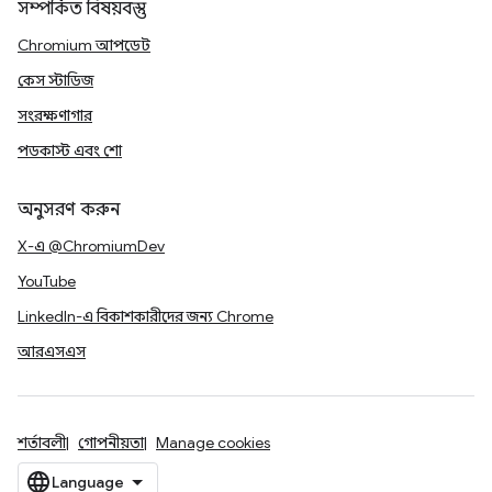
সম্পর্কিত বিষয়বস্তু
Chromium আপডেট
কেস স্টাডিজ
সংরক্ষণাগার
পডকাস্ট এবং শো
অনুসরণ করুন
X-এ @ChromiumDev
YouTube
LinkedIn-এ বিকাশকারীদের জন্য Chrome
আরএসএস
শর্তাবলী
গোপনীয়তা
Manage cookies