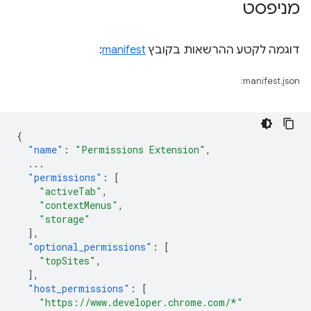
מניפסט
דוגמה לקטע ההרשאות בקובץ
manifest
:
manifest.json:
{
"name"
:
"Permissions Extension"
,
...
"permissions"
:
[
"activeTab"
,
"contextMenus"
,
"storage"
],
"optional_permissions"
:
[
"topSites"
,
],
"host_permissions"
:
[
"https://www.developer.chrome.com/*"