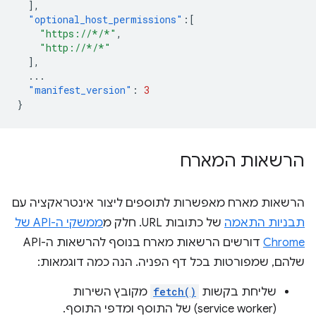
],
"optional_host_permissions"
:[
"https://*/*"
,
"http://*/*"
],
...
"manifest_version"
:
3
}
הרשאות המארח
הרשאות מארח מאפשרות לתוספים ליצור אינטראקציה עם
תבניות התאמה
של כתובות URL. חלק מ
ממשקי ה-API של
Chrome
דורשים הרשאות מארח בנוסף להרשאות ה-API
שלהם, שמפורטות בכל דף הפניה. הנה כמה דוגמאות:
שליחת בקשות
fetch()
מקובץ השירות
(service worker) של התוסף ומדפי התוסף.