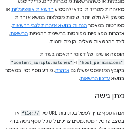
מוגבלות או כשההרשאות מוסברות להם. כדי להימנע
מאזהרות מטרידות, כדאי להטמיע
הרשאות אופציונליות
או
ממשק API חלש יותר. שיטות מומלצות בנושא אזהרות
מפורטות במאמר
הנחיות בנושא אזהרות לגבי הרשאות
.
אזהרות ספציפיות מפורטות ברשימת ההפניות
הרשאות
,
לצד ההרשאות שאליהן הן מתייחסות.
הוספה או שינוי של דפוסי התאמה בשדות
"host_permissions"
ו-
"content_scripts.matches"
בקובץ המניפסט יפעילו גם
אזהרה
. מידע נוסף זמין במאמר
בנושא
עדכון הרשאות
.
מתן גישה
אם התוסף צריך לפעול בכתובות URL של
file://
או
במצב פרטי, המשתמשים צריכים לתת לתוסף גישה בדף