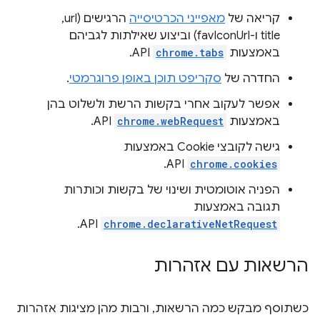
קריאה של
מאפייני הכרטיסייה
הרגישים (url,‏
title ו-favIconUrl) וביצוע שאילתות לגביהם
באמצעות
chrome.tabs
API.
החדרה של
סקריפט תוכן באופן פרוגרמטי
.
אפשר לעקוב אחרי בקשות הרשת ולשלוט בהן
באמצעות
chrome.webRequest
API.
גישה לקובצי Cookie באמצעות
API.
chrome.cookies
הפניה אוטומטית ושינוי של בקשות וכותרות
תגובה באמצעות
API.
chrome.declarativeNetRequest
הרשאות עם אזהרות
כשתוסף מבקש כמה הרשאות, ורבות מהן מציגות אזהרות