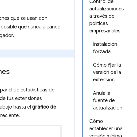
Control de
actualizaciones
a través de
iones que se usan con
políticas
s posible que nunca alcance
empresariales
egador.
Instalación
forzada
Cómo fijar la
nes
versión de la
extensión
 panel de estadísticas de
Anula la
de tus extensiones
fuente de
abajo hasta el
gráfico de
actualización
reciente.
Cómo
establecer una
versión mínima