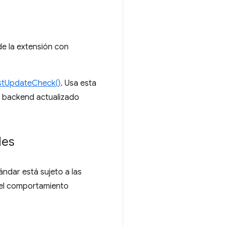
de la extensión con
stUpdateCheck()
. Usa esta
n backend actualizado
les
ándar está sujeto a las
r el comportamiento