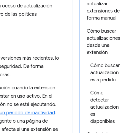
actualizar
 proceso de actualización
extensiones de
o de las políticas
forma manual
Cómo buscar
actualizaciones
desde una
extensión
versiones más recientes, lo
Cómo buscar
 seguridad. De forma
actualizacion
oras.
es a pedido
ación cuando la extensión
Cómo
tar en uso activo. En el
detectar
ión no se está ejecutando.
actualizacion
 un período de inactividad
.
es
rgente o una página de
disponibles
 afecta si una extensión se