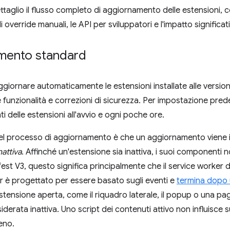
ttaglio il flusso completo di aggiornamento delle estensioni,
override manuali, le API per sviluppatori e l'impatto significat
namento standard
iornare automaticamente le estensioni installate alle version
e funzionalità e correzioni di sicurezza. Per impostazione prede
i delle estensioni all'avvio e ogni poche ore.
l processo di aggiornamento è che un aggiornamento viene i
nattiva
. Affinché un'estensione sia inattiva, i suoi componenti
fest V3, questo significa principalmente che il service worker d
er è progettato per essere basato sugli eventi e
termina dopo u
 estensione aperta, come il riquadro laterale, il popup o una pa
derata inattiva. Uno script dei contenuti attivo non influisce 
eno.