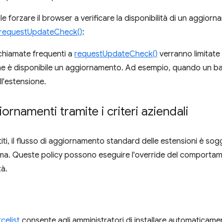
ile forzare il browser a verificare la disponibilità di un aggior
.requestUpdateCheck()
:
chiamate frequenti a
requestUpdateCheck()
verranno limitate 
he è disponibile un aggiornamento. Ad esempio, quando un b
l'estensione.
iornamenti tramite i criteri aziendali
iti, il flusso di aggiornamento standard delle estensioni è sogg
tema. Queste policy possono eseguire l'override del comporta
tà.
celist
consente agli amministratori di installare automaticame