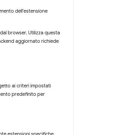
namento dell'estensione
dal browser. Utilizza questa
ackend aggiornato richiede
etto ai criteri impostati
mento predefinito per
nte estensioni specifiche