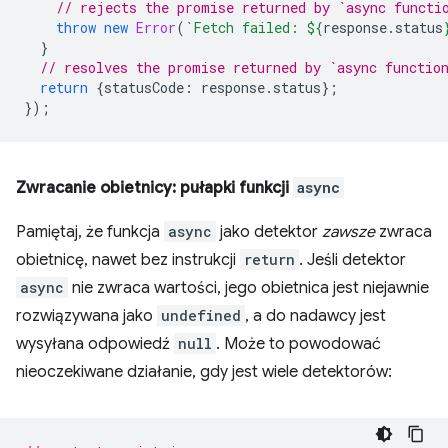
// rejects the promise returned by `async functi
throw
new
Error
(
`Fetch failed: 
${
response
.
status
}
// resolves the promise returned by `async functio
return
{
statusCode
:
response
.
status
};
});
Zwracanie obietnicy: pułapki funkcji
async
Pamiętaj, że funkcja
async
jako detektor
zawsze
zwraca
obietnicę, nawet bez instrukcji
return
. Jeśli detektor
async
nie zwraca wartości, jego obietnica jest niejawnie
rozwiązywana jako
undefined
, a do nadawcy jest
wysyłana odpowiedź
null
. Może to powodować
nieoczekiwane działanie, gdy jest wiele detektorów: