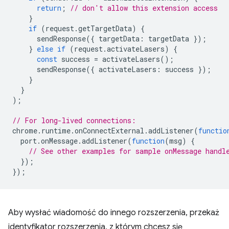
return
;
// don't allow this extension access
}
if
(
request
.
getTargetData
)
{
sendResponse
({
targetData
:
targetData
});
}
else
if
(
request
.
activateLasers
)
{
const
success
=
activateLasers
();
sendResponse
({
activateLasers
:
success
});
}
}
);
// For long-lived connections:
chrome
.
runtime
.
onConnectExternal
.
addListener
(
functio
port
.
onMessage
.
addListener
(
function
(
msg
)
{
// See other examples for sample onMessage handl
});
});
Aby wysłać wiadomość do innego rozszerzenia, przekaż
identyfikator rozszerzenia, z którym chcesz się