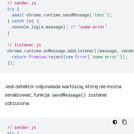
// sender.js
try
{
await
chrome
.
runtime
.
sendMessage
(
'test'
);
}
catch
(
e
)
{
console
.
log
(
e
.
message
);
// "some error"
}
// listener.js
chrome
.
runtime
.
onMessage
.
addListener
((
message
,
sende
return
Promise
.
reject
(
new
Error
(
'some error'
));
});
Jeśli detektor odpowiada wartością, której nie można
serializować, funkcja
sendMessage()
zostanie
odrzucona:
// sender.js
try
{