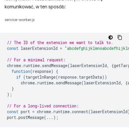
komunikować, w ten sposób:
service-worker.js
// The ID of the extension we want to talk to.
const
laserExtensionId
=
"abcdefghijklmnoabcdefhijkl
// For a minimal request:
chrome
.
runtime
.
sendMessage
(
laserExtensionId
,
{
getTar
function
(
response
)
{
if
(
targetInRange
(
response
.
targetData
))
chrome
.
runtime
.
sendMessage
(
laserExtensionId
,
{
}
);
// For a long-lived connection:
const
port
=
chrome
.
runtime
.
connect
(
laserExtensionId
port
.
postMessage
(...);