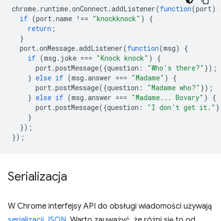
chrome
.
runtime
.
onConnect
.
addListener
(
function
(
port
)
if
(
port
.
name
!==
"knockknock"
)
{
return
;
}
port
.
onMessage
.
addListener
(
function
(
msg
)
{
if
(
msg
.
joke
===
"Knock knock"
)
{
port
.
postMessage
({
question
:
"Who's there?"
});
}
else
if
(
msg
.
answer
===
"Madame"
)
{
port
.
postMessage
({
question
:
"Madame who?"
});
}
else
if
(
msg
.
answer
===
"Madame... Bovary"
)
{
port
.
postMessage
({
question
:
"I don't get it."
}
}
});
});
Serializacja
W Chrome interfejsy API do obsługi wiadomości używają
serializacji JSON
. Warto zauważyć, że różni się to od