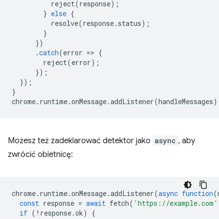
reject
(
response
);
}
else
{
resolve
(
response
.
status
);
}
})
.
catch
(
error
=
>
{
reject
(
error
);
});
});
}
chrome
.
runtime
.
onMessage
.
addListener
(
handleMessages
)
Możesz też zadeklarować detektor jako
async
, aby
zwrócić obietnicę:
chrome
.
runtime
.
onMessage
.
addListener
(
async
function
(
const
response
=
await
fetch
(
'https://example.com'
if
(
!
response
.
ok
)
{