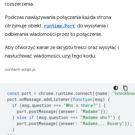
rozszerzenia.
Podczas nawiązywania połączenia każda strona
otrzymuje obiekt
runtime.Port
do wysyłania i
odbierania wiadomości przez to połączenie.
Aby otworzyć kanał ze skryptu treści oraz wysyłać i
nasłuchiwać wiadomości, użyj tego kodu:
content-script.js:
const
port
=
chrome
.
runtime
.
connect
({
name
:
"knockkno
port
.
onMessage
.
addListener
(
function
(
msg
)
{
if
(
msg
.
question
===
"Who's there?"
)
{
port
.
postMessage
({
answer
:
"Madame"
});
}
else
if
(
msg
.
question
===
"Madame who?"
)
{
port
.
postMessage
({
answer
:
"Madame... Bovary"
});
}