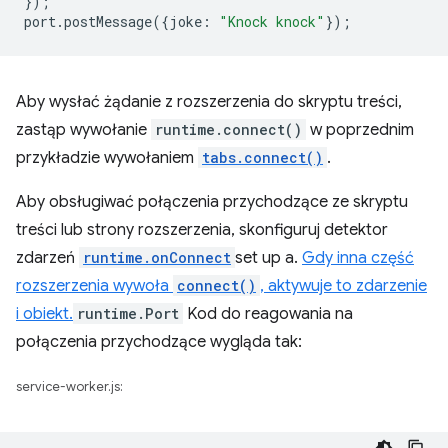
});
port
.
postMessage
({
joke
:
"Knock knock"
});
Aby wysłać żądanie z rozszerzenia do skryptu treści,
zastąp wywołanie
runtime.connect()
w poprzednim
przykładzie wywołaniem
tabs.connect()
.
Aby obsługiwać połączenia przychodzące ze skryptu
treści lub strony rozszerzenia, skonfiguruj detektor
zdarzeń
runtime.onConnect
set up a.
Gdy inna część
rozszerzenia wywoła
connect()
, aktywuje to zdarzenie
i obiekt.
runtime.Port
Kod do reagowania na
połączenia przychodzące wygląda tak:
service-worker.js: