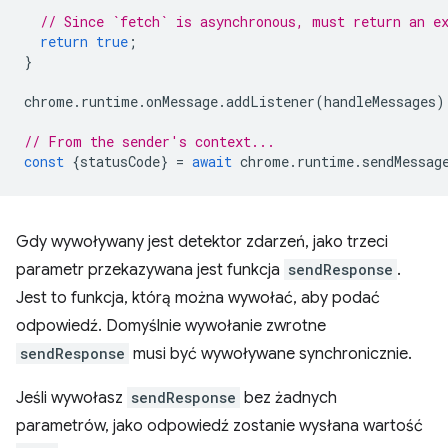
// Since `fetch` is asynchronous, must return an e
return
true
;
}
chrome
.
runtime
.
onMessage
.
addListener
(
handleMessages
)
// From the sender's context...
const
{
statusCode
}
=
await
chrome
.
runtime
.
sendMessag
Gdy wywoływany jest detektor zdarzeń, jako trzeci
parametr przekazywana jest funkcja
sendResponse
.
Jest to funkcja, którą można wywołać, aby podać
odpowiedź. Domyślnie wywołanie zwrotne
sendResponse
musi być wywoływane synchronicznie.
Jeśli wywołasz
sendResponse
bez żadnych
parametrów, jako odpowiedź zostanie wysłana wartość