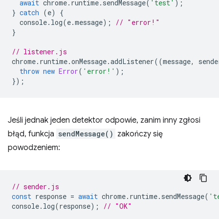
await
chrome
.
runtime
.
sendMessage
(
'test'
);
}
catch
(
e
)
{
console
.
log
(
e
.
message
);
// "error!"
}
// listener.js
chrome
.
runtime
.
onMessage
.
addListener
((
message
,
sende
throw
new
Error
(
'error!'
);
});
Jeśli jednak jeden detektor odpowie, zanim inny zgłosi
błąd, funkcja
sendMessage()
zakończy się
powodzeniem:
// sender.js
const
response
=
await
chrome
.
runtime
.
sendMessage
(
't
console
.
log
(
response
);
// "OK"