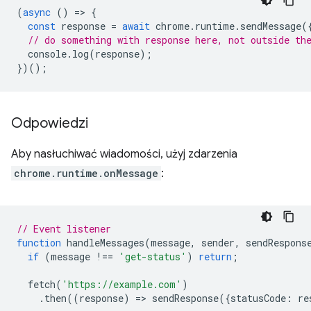
(
async
()
=
>
{
const
response
=
await
chrome
.
runtime
.
sendMessage
(
// do something with response here, not outside th
console
.
log
(
response
);
})();
Odpowiedzi
Aby nasłuchiwać wiadomości, użyj zdarzenia
chrome.runtime.onMessage
:
// Event listener
function
handleMessages
(
message
,
sender
,
sendRespons
if
(
message
!==
'get-status'
)
return
;
fetch
(
'https://example.com'
)
.
then
((
response
)
=
>
sendResponse
({
statusCode
:
re