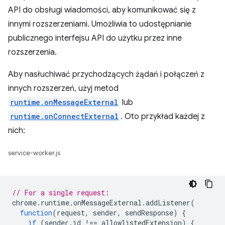
API do obsługi wiadomości, aby komunikować się z
innymi rozszerzeniami. Umożliwia to udostępnianie
publicznego interfejsu API do użytku przez inne
rozszerzenia.
Aby nasłuchiwać przychodzących żądań i połączeń z
innych rozszerzeń, użyj metod
runtime.onMessageExternal
lub
runtime.onConnectExternal
. Oto przykład każdej z
nich:
service-worker.js
// For a single request:
chrome
.
runtime
.
onMessageExternal
.
addListener
(
function
(
request
,
sender
,
sendResponse
)
{
if
(
sender
.
id
!==
allowlistedExtension
)
{