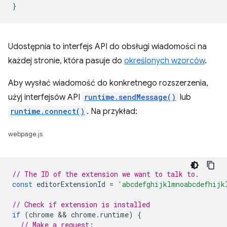
}
Udostępnia to interfejs API do obsługi wiadomości na
każdej stronie, która pasuje do
określonych wzorców
.
Aby wysłać wiadomość do konkretnego rozszerzenia,
użyj interfejsów API
runtime.sendMessage()
lub
runtime.connect()
. Na przykład:
webpage.js
// The ID of the extension we want to talk to.
const
editorExtensionId
=
'abcdefghijklmnoabcdefhijk
// Check if extension is installed
if
(
chrome
 && 
chrome
.
runtime
)
{
// Make a request: