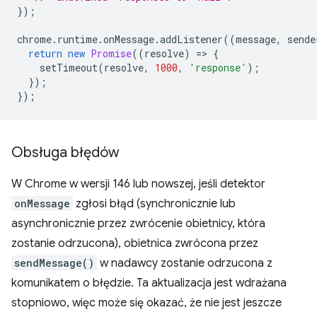
});
chrome
.
runtime
.
onMessage
.
addListener
((
message
,
sende
return
new
Promise
((
resolve
)
=
>
{
setTimeout
(
resolve
,
1000
,
'response'
);
});
});
Obsługa błędów
W Chrome w wersji 146 lub nowszej, jeśli detektor
onMessage
zgłosi błąd (synchronicznie lub
asynchronicznie przez zwrócenie obietnicy, która
zostanie odrzucona), obietnica zwrócona przez
sendMessage()
w nadawcy zostanie odrzucona z
komunikatem o błędzie. Ta aktualizacja jest wdrażana
stopniowo, więc może się okazać, że nie jest jeszcze