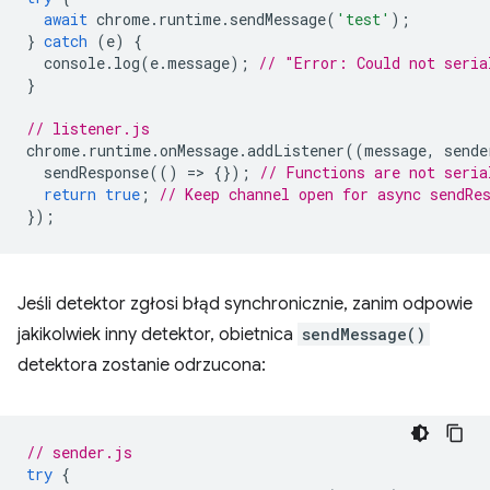
await
chrome
.
runtime
.
sendMessage
(
'test'
);
}
catch
(
e
)
{
console
.
log
(
e
.
message
);
// "Error: Could not seria
}
// listener.js
chrome
.
runtime
.
onMessage
.
addListener
((
message
,
sende
sendResponse
(()
=
>
{});
// Functions are not seria
return
true
;
// Keep channel open for async sendRe
});
Jeśli detektor zgłosi błąd synchronicznie, zanim odpowie
jakikolwiek inny detektor, obietnica
sendMessage()
detektora zostanie odrzucona:
// sender.js
try
{