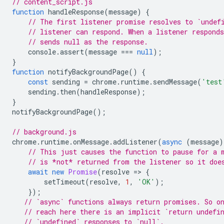
// content_script.js
function
handleResponse
(
message
)
{
// The first listener promise resolves to `undef
// listener can respond. When a listener respond
// sends null as the response.
console
.
assert
(
message
===
null
);
}
function
notifyBackgroundPage
()
{
const
sending
=
chrome
.
runtime
.
sendMessage
(
'test
sending
.
then
(
handleResponse
);
}
notifyBackgroundPage
();
// background.js
chrome
.
runtime
.
onMessage
.
addListener
(
async
(
message
)
// This just causes the function to pause for a 
// is *not* returned from the listener so it doe
await
new
Promise
(
resolve
=
>
{
setTimeout
(
resolve
,
1
,
'OK'
);
});
// `async` functions always return promises. So o
// reach here there is an implicit `return undefi
// `undefined` responses to `null`.