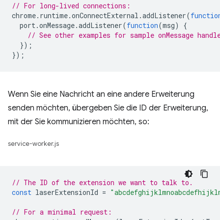
// For long-lived connections:
chrome
.
runtime
.
onConnectExternal
.
addListener
(
functio
port
.
onMessage
.
addListener
(
function
(
msg
)
{
// See other examples for sample onMessage handl
});
});
Wenn Sie eine Nachricht an eine andere Erweiterung
senden möchten, übergeben Sie die ID der Erweiterung,
mit der Sie kommunizieren möchten, so:
service-worker.js
// The ID of the extension we want to talk to.
const
laserExtensionId
=
"abcdefghijklmnoabcdefhijkl
// For a minimal request: