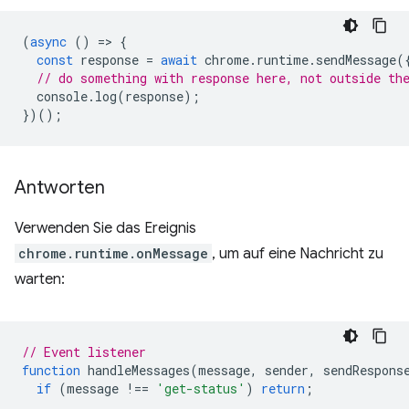
(
async
()
=
>
{
const
response
=
await
chrome
.
runtime
.
sendMessage
(
// do something with response here, not outside th
console
.
log
(
response
);
})();
Antworten
Verwenden Sie das Ereignis
chrome.runtime.onMessage
, um auf eine Nachricht zu
warten:
// Event listener
function
handleMessages
(
message
,
sender
,
sendRespons
if
(
message
!==
'get-status'
)
return
;