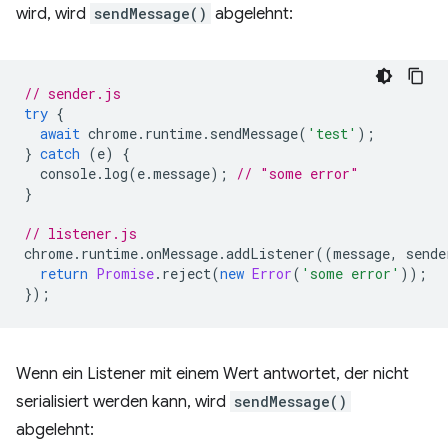
wird, wird
sendMessage()
abgelehnt:
// sender.js
try
{
await
chrome
.
runtime
.
sendMessage
(
'test'
);
}
catch
(
e
)
{
console
.
log
(
e
.
message
);
// "some error"
}
// listener.js
chrome
.
runtime
.
onMessage
.
addListener
((
message
,
sende
return
Promise
.
reject
(
new
Error
(
'some error'
));
});
Wenn ein Listener mit einem Wert antwortet, der nicht
serialisiert werden kann, wird
sendMessage()
abgelehnt: