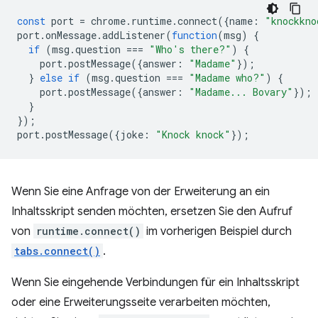
const
port
=
chrome
.
runtime
.
connect
({
name
:
"knockkno
port
.
onMessage
.
addListener
(
function
(
msg
)
{
if
(
msg
.
question
===
"Who's there?"
)
{
port
.
postMessage
({
answer
:
"Madame"
});
}
else
if
(
msg
.
question
===
"Madame who?"
)
{
port
.
postMessage
({
answer
:
"Madame... Bovary"
});
}
});
port
.
postMessage
({
joke
:
"Knock knock"
});
Wenn Sie eine Anfrage von der Erweiterung an ein
Inhaltsskript senden möchten, ersetzen Sie den Aufruf
von
runtime.connect()
im vorherigen Beispiel durch
tabs.connect()
.
Wenn Sie eingehende Verbindungen für ein Inhaltsskript
oder eine Erweiterungsseite verarbeiten möchten,