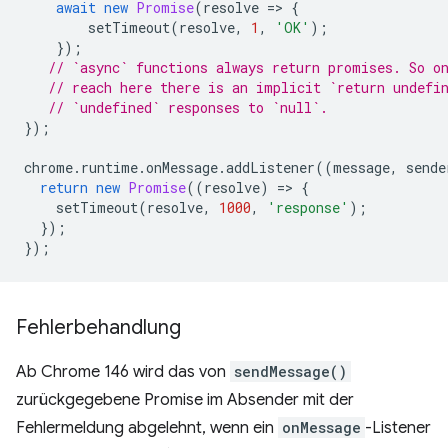
await
new
Promise
(
resolve
=
>
{
setTimeout
(
resolve
,
1
,
'OK'
);
});
// `async` functions always return promises. So o
// reach here there is an implicit `return undefi
// `undefined` responses to `null`.
});
chrome
.
runtime
.
onMessage
.
addListener
((
message
,
sende
return
new
Promise
((
resolve
)
=
>
{
setTimeout
(
resolve
,
1000
,
'response'
);
});
});
Fehlerbehandlung
Ab Chrome 146 wird das von
sendMessage()
zurückgegebene Promise im Absender mit der
Fehlermeldung abgelehnt, wenn ein
onMessage
-Listener