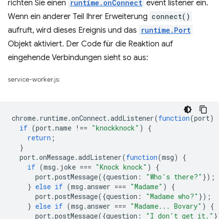
richten Sie einen
runtime.onConnect
event listener ein.
Wenn ein anderer Teil Ihrer Erweiterung
connect()
aufruft, wird dieses Ereignis und das
runtime.Port
Objekt aktiviert. Der Code für die Reaktion auf
eingehende Verbindungen sieht so aus:
service-worker.js:
chrome
.
runtime
.
onConnect
.
addListener
(
function
(
port
)
if
(
port
.
name
!==
"knockknock"
)
{
return
;
}
port
.
onMessage
.
addListener
(
function
(
msg
)
{
if
(
msg
.
joke
===
"Knock knock"
)
{
port
.
postMessage
({
question
:
"Who's there?"
});
}
else
if
(
msg
.
answer
===
"Madame"
)
{
port
.
postMessage
({
question
:
"Madame who?"
});
}
else
if
(
msg
.
answer
===
"Madame... Bovary"
)
{
port
.
postMessage
({
question
:
"I don't get it."
}