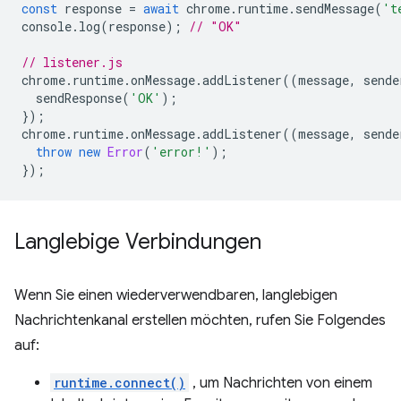
const
response
=
await
chrome
.
runtime
.
sendMessage
(
't
console
.
log
(
response
);
// "OK"
// listener.js
chrome
.
runtime
.
onMessage
.
addListener
((
message
,
sende
sendResponse
(
'OK'
);
});
chrome
.
runtime
.
onMessage
.
addListener
((
message
,
sende
throw
new
Error
(
'error!'
);
});
Langlebige Verbindungen
Wenn Sie einen wiederverwendbaren, langlebigen
Nachrichtenkanal erstellen möchten, rufen Sie Folgendes
auf:
runtime.connect()
, um Nachrichten von einem