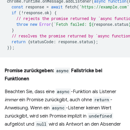
chrome
.
runtime
.
onMessage
.
addListener
(
async
function
(
const
response
=
await
fetch
(
'https://example.com'
if
(
!
response
.
ok
)
{
// rejects the promise returned by `async functi
throw
new
Error
(
`Fetch failed: 
${
response
.
status
}
// resolves the promise returned by `async functio
return
{
statusCode
:
response
.
status
};
});
Promise zurückgeben:
async
Fallstricke bei
Funktionen
Beachten Sie, dass eine
async
-Funktion als Listener
immer
ein Promise zurückgibt, auch ohne
return
-
Anweisung. Wenn ein
async
-Listener keinen Wert
zurückgibt, wird sein Promise implizit in
undefined
aufgelöst und
null
wird als Antwort an den Absender