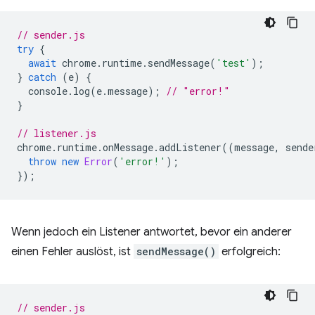
// sender.js
try
{
await
chrome
.
runtime
.
sendMessage
(
'test'
);
}
catch
(
e
)
{
console
.
log
(
e
.
message
);
// "error!"
}
// listener.js
chrome
.
runtime
.
onMessage
.
addListener
((
message
,
sende
throw
new
Error
(
'error!'
);
});
Wenn jedoch ein Listener antwortet, bevor ein anderer
einen Fehler auslöst, ist
sendMessage()
erfolgreich:
// sender.js