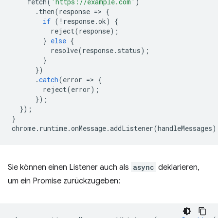
fetch
(
'https://example.com'
)
.
then
(
response
=
>
{
if
(
!
response
.
ok
)
{
reject
(
response
);
}
else
{
resolve
(
response
.
status
);
}
})
.
catch
(
error
=
>
{
reject
(
error
);
});
});
}
chrome
.
runtime
.
onMessage
.
addListener
(
handleMessages
)
Sie können einen Listener auch als
async
deklarieren,
um ein Promise zurückzugeben: