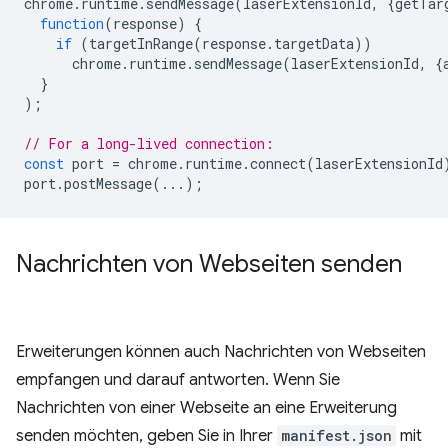
chrome
.
runtime
.
sendMessage
(
laserExtensionId
,
{
getTar
function
(
response
)
{
if
(
targetInRange
(
response
.
targetData
))
chrome
.
runtime
.
sendMessage
(
laserExtensionId
,
{
}
);
// For a long-lived connection:
const
port
=
chrome
.
runtime
.
connect
(
laserExtensionId
port
.
postMessage
(...);
Nachrichten von Webseiten senden
Erweiterungen können auch Nachrichten von Webseiten
empfangen und darauf antworten. Wenn Sie
Nachrichten von einer Webseite an eine Erweiterung
senden möchten, geben Sie in Ihrer
manifest.json
mit