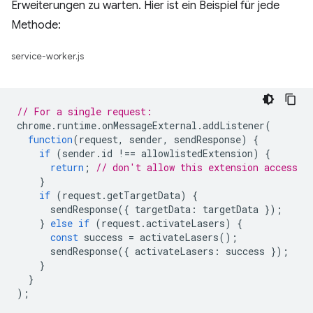
Erweiterungen zu warten. Hier ist ein Beispiel für jede
Methode:
service-worker.js
// For a single request:
chrome
.
runtime
.
onMessageExternal
.
addListener
(
function
(
request
,
sender
,
sendResponse
)
{
if
(
sender
.
id
!==
allowlistedExtension
)
{
return
;
// don't allow this extension access
}
if
(
request
.
getTargetData
)
{
sendResponse
({
targetData
:
targetData
});
}
else
if
(
request
.
activateLasers
)
{
const
success
=
activateLasers
();
sendResponse
({
activateLasers
:
success
});
}
}
);