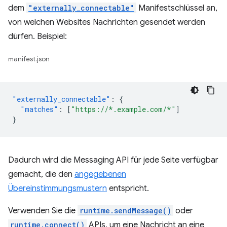
dem
"externally_connectable"
Manifestschlüssel an,
von welchen Websites Nachrichten gesendet werden
dürfen. Beispiel:
manifest.json
"externally_connectable"
:
{
"matches"
:
[
"https://*.example.com/*"
]
}
Dadurch wird die Messaging API für jede Seite verfügbar
gemacht, die den
angegebenen
Übereinstimmungsmustern
entspricht.
Verwenden Sie die
runtime.sendMessage()
oder
runtime.connect()
APIs, um eine Nachricht an eine