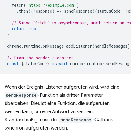
fetch
(
'https://example.com'
)
.
then
((
response
)
=
>
sendResponse
({
statusCode
:
re
// Since `fetch` is asynchronous, must return an e
return
true
;
}
chrome
.
runtime
.
onMessage
.
addListener
(
handleMessages
)
// From the sender's context...
const
{
statusCode
}
=
await
chrome
.
runtime
.
sendMessag
Wenn der Ereignis-Listener aufgerufen wird, wird eine
sendResponse
-Funktion als dritter Parameter
übergeben. Dies ist eine Funktion, die aufgerufen
werden kann, um eine Antwort zu senden.
Standardmäßig muss der
sendResponse
-Callback
synchron aufgerufen werden.