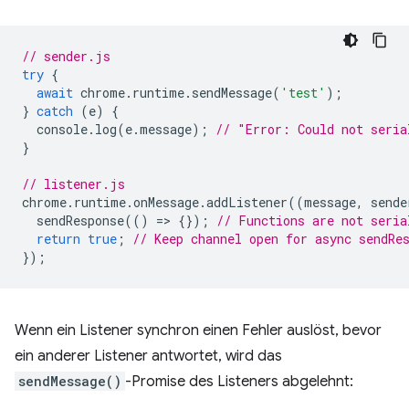
// sender.js
try
{
await
chrome
.
runtime
.
sendMessage
(
'test'
);
}
catch
(
e
)
{
console
.
log
(
e
.
message
);
// "Error: Could not seria
}
// listener.js
chrome
.
runtime
.
onMessage
.
addListener
((
message
,
sende
sendResponse
(()
=
>
{});
// Functions are not seria
return
true
;
// Keep channel open for async sendRe
});
Wenn ein Listener synchron einen Fehler auslöst, bevor
ein anderer Listener antwortet, wird das
sendMessage()
-Promise des Listeners abgelehnt: