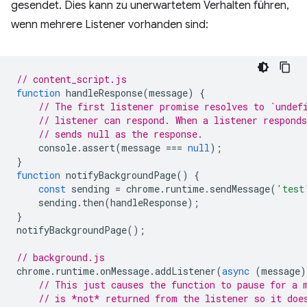
gesendet. Dies kann zu unerwartetem Verhalten führen,
wenn mehrere Listener vorhanden sind:
// content_script.js
function
handleResponse
(
message
)
{
// The first listener promise resolves to `undef
// listener can respond. When a listener respond
// sends null as the response.
console
.
assert
(
message
===
null
);
}
function
notifyBackgroundPage
()
{
const
sending
=
chrome
.
runtime
.
sendMessage
(
'test
sending
.
then
(
handleResponse
);
}
notifyBackgroundPage
();
// background.js
chrome
.
runtime
.
onMessage
.
addListener
(
async
(
message
)
// This just causes the function to pause for a 
// is *not* returned from the listener so it doe