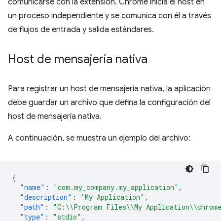
comunicarse con la extensión. Chrome inicia el host en
un proceso independiente y se comunica con él a través
de flujos de entrada y salida estándares.
Host de mensajería nativa
Para registrar un host de mensajería nativa, la aplicación
debe guardar un archivo que defina la configuración del
host de mensajería nativa.
A continuación, se muestra un ejemplo del archivo:
{
"name"
:
"com.my_company.my_application"
,
"description"
:
"My Application"
,
"path"
:
"C:\\Program Files\\My Application\\chrome
"type"
:
"stdio"
,