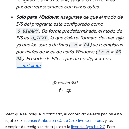
"longitud" de una cadena, ya que los caracteres
pueden representarse con varios bytes.
Solo para Windows:
Asegúrate de que el modo de
E/S del programa esté configurado como
O_BINARY
. De forma predeterminada, el modo de
E/S es
O_TEXT
, lo que daña el formato del mensaje,
ya que los saltos de línea (
\n
=
0A
) se reemplazan
por finales de línea de estilo Windows (
\r\n
=
0D
0A
). El modo de E/S se puede configurar con
__setmode
.
¿Te resultó útil?
Salvo que se indique lo contrario, el contenido de esta página está
sujeto a la
licencia Atribución 4.0 de Creative Commons
, y los
ejemplos de código están sujetos a la
licencia Apache 2.0
. Para