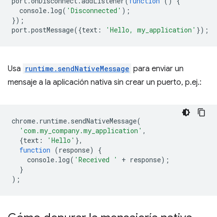
port
.
onDisconnect
.
addListener
(
function
()
{
console
.
log
(
'Disconnected'
);
});
port
.
postMessage
({
text
:
'Hello, my_application'
});
Usa
runtime.sendNativeMessage
para enviar un
mensaje a la aplicación nativa sin crear un puerto, p.ej.:
chrome
.
runtime
.
sendNativeMessage
(
'com.my_company.my_application'
,
{
text
:
'Hello'
},
function
(
response
)
{
console
.
log
(
'Received '
+
response
);
}
);