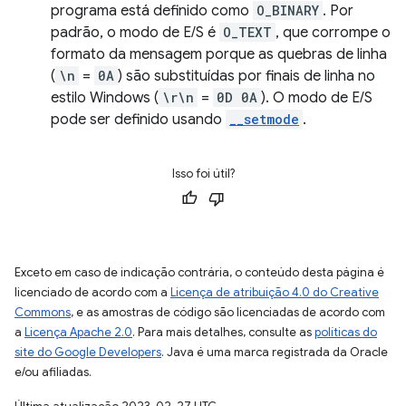
programa está definido como
O_BINARY
. Por
padrão, o modo de E/S é
O_TEXT
, que corrompe o
formato da mensagem porque as quebras de linha
(
\n
=
0A
) são substituídas por finais de linha no
estilo Windows (
\r\n
=
0D 0A
). O modo de E/S
pode ser definido usando
__setmode
.
Isso foi útil?
Exceto em caso de indicação contrária, o conteúdo desta página é
licenciado de acordo com a
Licença de atribuição 4.0 do Creative
Commons
, e as amostras de código são licenciadas de acordo com
a
Licença Apache 2.0
. Para mais detalhes, consulte as
políticas do
site do Google Developers
. Java é uma marca registrada da Oracle
e/ou afiliadas.