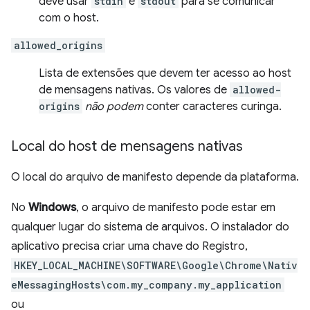
deve usar
stdin
e
stdout
para se comunicar
com o host.
allowed_origins
Lista de extensões que devem ter acesso ao host
de mensagens nativas. Os valores de
allowed-
origins
não podem
conter caracteres curinga.
Local do host de mensagens nativas
O local do arquivo de manifesto depende da plataforma.
No
Windows
, o arquivo de manifesto pode estar em
qualquer lugar do sistema de arquivos. O instalador do
aplicativo precisa criar uma chave do Registro,
HKEY_LOCAL_MACHINE\SOFTWARE\Google\Chrome\Nativ
eMessagingHosts\com.my_company.my_application
ou