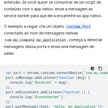
extensão. Se você quiser se comunicar de um script de
conteúdo com o app nativo, envie a mensagem ao
service worker para que ele a encaminhe ao app nativo.
O exemplo a seguir cria um objeto
runtime.Port
conectado ao host de mensagens nativas
com.my_company.my_application
, começa a detectar
mensagens dessa porta e envia uma mensagem de
saída:
var
port
=
chrome
.
runtime
.
connectNative
(
'com.my_comp
port
.
onMessage
.
addListener
(
function
(
msg
)
{
console
.
log
(
'Received'
+
msg
);
});
port
.
onDisconnect
.
addListener
(
function
()
{
console
.
log
(
'Disconnected'
);
});
port
.
postMessage
({
text
:
'Hello, my_application'
});