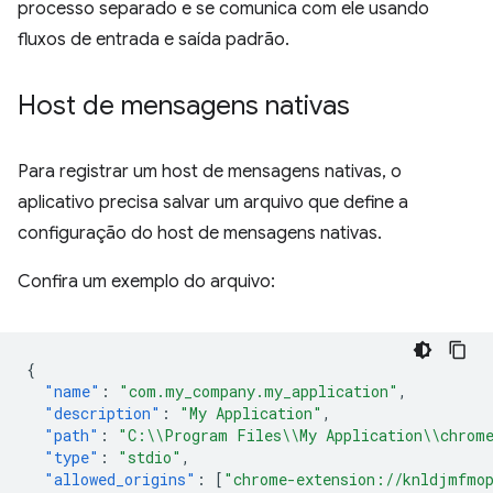
processo separado e se comunica com ele usando
fluxos de entrada e saída padrão.
Host de mensagens nativas
Para registrar um host de mensagens nativas, o
aplicativo precisa salvar um arquivo que define a
configuração do host de mensagens nativas.
Confira um exemplo do arquivo:
{
"name"
:
"com.my_company.my_application"
,
"description"
:
"My Application"
,
"path"
:
"C:\\Program Files\\My Application\\chrome
"type"
:
"stdio"
,
"allowed_origins"
:
[
"chrome-extension://knldjmfmop