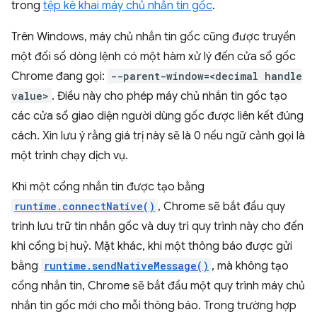
trong
tệp kê khai máy chủ nhắn tin gốc
.
Trên Windows, máy chủ nhắn tin gốc cũng được truyền
một đối số dòng lệnh có một hàm xử lý đến cửa sổ gốc
Chrome đang gọi:
--parent-window=<decimal handle
value>
. Điều này cho phép máy chủ nhắn tin gốc tạo
các cửa sổ giao diện người dùng gốc được liên kết đúng
cách. Xin lưu ý rằng giá trị này sẽ là 0 nếu ngữ cảnh gọi là
một trình chạy dịch vụ.
Khi một cổng nhắn tin được tạo bằng
runtime.connectNative()
, Chrome sẽ bắt đầu quy
trình lưu trữ tin nhắn gốc và duy trì quy trình này cho đến
khi cổng bị huỷ. Mặt khác, khi một thông báo được gửi
bằng
runtime.sendNativeMessage()
, mà không tạo
cổng nhắn tin, Chrome sẽ bắt đầu một quy trình máy chủ
nhắn tin gốc mới cho mỗi thông báo. Trong trường hợp