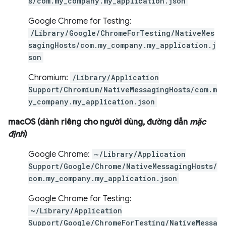
s/com.my_company.my_application.json
Google Chrome for Testing:
/Library/Google/ChromeForTesting/NativeMes
sagingHosts/com.my_company.my_application.j
son
Chromium:
/Library/Application
Support/Chromium/NativeMessagingHosts/com.m
y_company.my_application.json
macOS (dành riêng cho người dùng, đường dẫn
mặc
định
)
Google Chrome:
~/Library/Application
Support/Google/Chrome/NativeMessagingHosts/
com.my_company.my_application.json
Google Chrome for Testing:
~/Library/Application
Support/Google/ChromeForTesting/NativeMessa