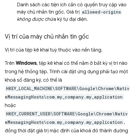
Danh sách các tiện ích cần có quyền truy cập vào
máy chủ nhắn tin gốc. Giá trị
allowed-origins
không được
chứa ký tự đại diện.
Vị trí của máy chủ nhắn tin gốc
Vị trí của tệp kê khai tuỳ thuộc vào nền tảng.
Trên
Windows
, tệp kê khai có thể nằm ở bất kỳ vị trí nào
trong hệ thống tệp. Trình cài đặt ứng dụng phải tạo một
khoá sổ đăng ký, có thể là
HKEY_LOCAL_MACHINE\SOFTWARE\Google\Chrome\Nativ
eMessagingHosts\com.my_company.my_application
hoặc
HKEY_CURRENT_USER\SOFTWARE\Google\Chrome\Nativ
eMessagingHosts\com.my_company.my_application
,
đồng thời đặt giá trị mặc định của khoá đó thành đường