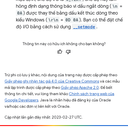
hỏng định dạng thông báo vì dấu ngắt dòng (
\n
=
0A
) được thay thế bằng dấu kết thúc dòng theo
kiểu Windows (
\r\n
=
0D 0A
). Bạn có thể đặt chế
độ I/O bằng cách sử dụng
__setmode
.
Thông tin này có hữu ích không cho bạn không?
Trừ phi có lưu ý khác, nội dung của trang này được cấp phép theo
Giấy phép ghi nhận tác giả 4.0 của Creative Commons
và các mẫu
mã lập trình được cấp phép theo
Giấy phép Apache 2.0
. Để biết
thông tin chi tiết, vui lòng tham khảo
Chính sách trang web của
Google Developers
. Java là nhãn hiệu đã đăng ký của Oracle
và/hoặc các đơn vị liên kết với Oracle.
Cập nhật lần gần đây nhất: 2023-02-27 UTC.