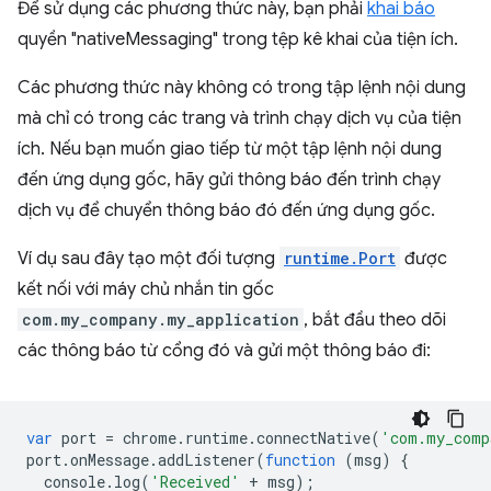
Để sử dụng các phương thức này, bạn phải
khai báo
quyền "nativeMessaging" trong tệp kê khai của tiện ích.
Các phương thức này không có trong tập lệnh nội dung
mà chỉ có trong các trang và trình chạy dịch vụ của tiện
ích. Nếu bạn muốn giao tiếp từ một tập lệnh nội dung
đến ứng dụng gốc, hãy gửi thông báo đến trình chạy
dịch vụ để chuyển thông báo đó đến ứng dụng gốc.
Ví dụ sau đây tạo một đối tượng
runtime.Port
được
kết nối với máy chủ nhắn tin gốc
com.my_company.my_application
, bắt đầu theo dõi
các thông báo từ cổng đó và gửi một thông báo đi:
var
port
=
chrome
.
runtime
.
connectNative
(
'com.my_comp
port
.
onMessage
.
addListener
(
function
(
msg
)
{
console
.
log
(
'Received'
+
msg
);