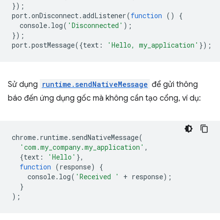
});
port
.
onDisconnect
.
addListener
(
function
()
{
console
.
log
(
'Disconnected'
);
});
port
.
postMessage
({
text
:
'Hello, my_application'
});
Sử dụng
runtime.sendNativeMessage
để gửi thông
báo đến ứng dụng gốc mà không cần tạo cổng, ví dụ:
chrome
.
runtime
.
sendNativeMessage
(
'com.my_company.my_application'
,
{
text
:
'Hello'
},
function
(
response
)
{
console
.
log
(
'Received '
+
response
);
}
);