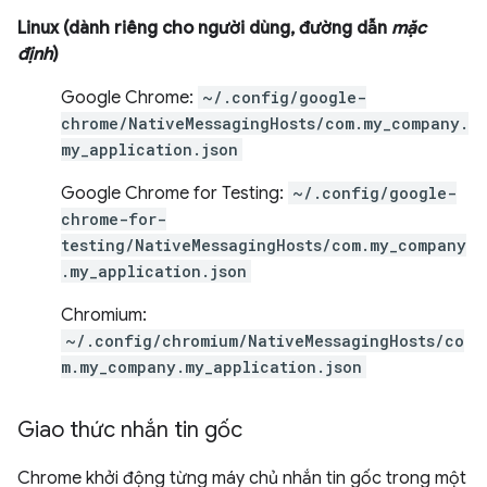
Linux (dành riêng cho người dùng, đường dẫn
mặc
định
)
Google Chrome:
~/.config/google-
chrome/NativeMessagingHosts/com.my_company.
my_application.json
Google Chrome for Testing:
~/.config/google-
chrome-for-
testing/NativeMessagingHosts/com.my_company
.my_application.json
Chromium:
~/.config/chromium/NativeMessagingHosts/co
m.my_company.my_application.json
Giao thức nhắn tin gốc
Chrome khởi động từng máy chủ nhắn tin gốc trong một