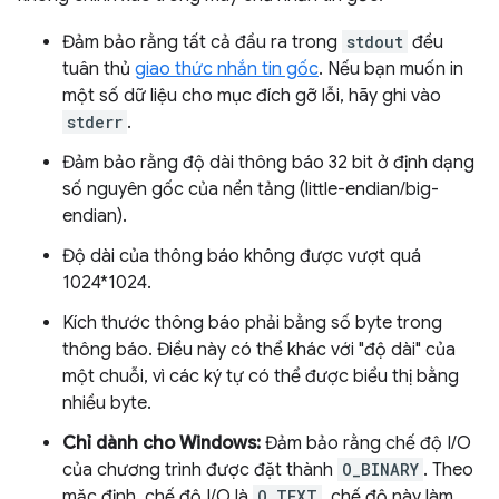
Đảm bảo rằng tất cả đầu ra trong
stdout
đều
tuân thủ
giao thức nhắn tin gốc
. Nếu bạn muốn in
một số dữ liệu cho mục đích gỡ lỗi, hãy ghi vào
stderr
.
Đảm bảo rằng độ dài thông báo 32 bit ở định dạng
số nguyên gốc của nền tảng (little-endian/big-
endian).
Độ dài của thông báo không được vượt quá
1024*1024.
Kích thước thông báo phải bằng số byte trong
thông báo. Điều này có thể khác với "độ dài" của
một chuỗi, vì các ký tự có thể được biểu thị bằng
nhiều byte.
Chỉ dành cho Windows:
Đảm bảo rằng chế độ I/O
của chương trình được đặt thành
O_BINARY
. Theo
mặc định, chế độ I/O là
O_TEXT
, chế độ này làm