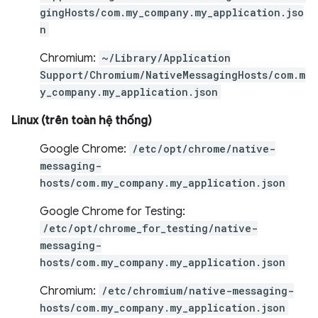
gingHosts/com.my_company.my_application.jso
n
Chromium:
~/Library/Application
Support/Chromium/NativeMessagingHosts/com.m
y_company.my_application.json
Linux (trên toàn hệ thống)
Google Chrome:
/etc/opt/chrome/native-
messaging-
hosts/com.my_company.my_application.json
Google Chrome for Testing:
/etc/opt/chrome_for_testing/native-
messaging-
hosts/com.my_company.my_application.json
Chromium:
/etc/chromium/native-messaging-
hosts/com.my_company.my_application.json