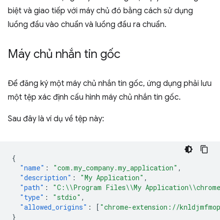
biệt và giao tiếp với máy chủ đó bằng cách sử dụng
luồng đầu vào chuẩn và luồng đầu ra chuẩn.
Máy chủ nhắn tin gốc
Để đăng ký một máy chủ nhắn tin gốc, ứng dụng phải lưu
một tệp xác định cấu hình máy chủ nhắn tin gốc.
Sau đây là ví dụ về tệp này:
{
"name"
:
"com.my_company.my_application"
,
"description"
:
"My Application"
,
"path"
:
"C:\\Program Files\\My Application\\chrome
"type"
:
"stdio"
,
"allowed_origins"
:
[
"chrome-extension://knldjmfmop
}