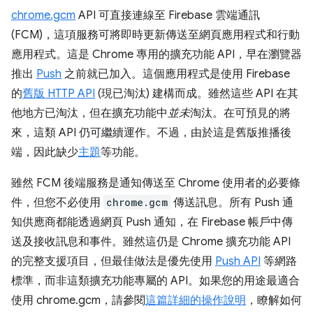
chrome.gcm
API 可直接連線至 Firebase 雲端通訊
(FCM)，這項服務可將即時更新傳送至網頁應用程式和行動
應用程式。這是 Chrome 專用的擴充功能 API，早在瀏覽器
推出
Push
之前就已加入。這個應用程式是使用 Firebase
的
舊版 HTTP API
(現已淘汰) 建構而成。雖然這些 API 在其
他地方已淘汰，但在擴充功能中
並未
淘汰。在可預見的將
來，這類 API 仍可繼續運作。不過，由於這是舊版推播後
端，因此缺少
主題
等功能。
雖然 FCM 後端服務是通知傳送至 Chrome 使用者的必要條
件，但您不必使用
chrome.gcm
傳送訊息。所有 Push 通
知供應商都能透過網頁 Push 通知，在 Firebase 帳戶中傳
送及接收訊息和事件。雖然這仍是 Chrome 擴充功能 API
的完整支援項目，但最佳做法是優先使用
Push API
等網路
標準，而非這類擴充功能專屬的 API。如果您的用途最適合
使用 chrome.gcm，請參閱
這篇詳細的操作說明
，瞭解如何