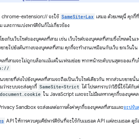
นหน้า chrome-extension:// จะใช้
SameSite=Lax
เสมอ ด้วยเหตุนี้ คุกกี
ม และการแบ่งพาร์ติชันก็ไม่เกี่ยวข้อง
ื่อมโยงกับเว็บไซต์ของบุคคลที่สาม เช่น เว็บไซต์ของบุคคลที่สามซึ่งโหลดใ
ขยายไปยังต้นทางของบุคคลที่สาม คุกกี้จะทำงานเหมือนกับเว็บ ยกเว้นใน
ุคคลที่สามจะไม่ถูกบล็อกแม้แต่ในเฟรมย่อย หากหน้าระดับบนสุดของแท็บ
n://
ขยายที่ส่งไปยังบุคคลที่สามจะถือเป็นเว็บไซต์เดียวกัน หากส่วนขยายนั้นม
มว่าระบบจะส่งคุกกี้
SameSite=Strict
ได้ โปรดทราบว่าวิธีนี้ใช้ได้กั
document.cookie
ใน JavaScript และจะไม่มีผลหากคุกกี้ของบุคคลท
rivacy Sandbox จะส่งผลต่อการตั้งค่าคุกกี้ของบุคคลที่สามและ
จะปรับ
es
API ให้การควบคุมคีย์พาร์ติชันที่จะใช้กับเมธอด API แต่ละเมธอด ดูข้อมู