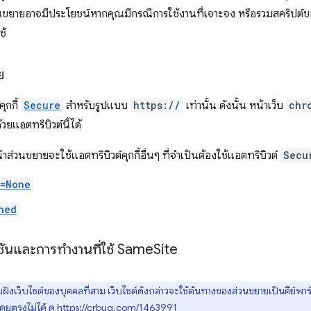
ยายอาจมีประโยชน์หากคุณมีกรณีการใช้งานที่เจาะจง หรือรวมสคริปต์ของบ
ช้
ย
ุกกี้
Secure
สำหรับรูปแบบ
https://
เท่านั้น ดังนั้น หน้าเว็บ
chr
ด้วยแอตทริบิวต์นี้ได้
าส่วนขยายจะใช้แอตทริบิวต์คุกกี้อื่นๆ ที่จำเป็นต้องใช้แอตทริบิวต์
Secu
e=None
ned
ิชันและการทำงานที่ใช้ Same
Site
ยฝังเว็บไซต์ของบุคคลที่สาม เว็บไซต์ดังกล่าวจะใช้ต้นทางของส่วนขยายเป็นคีย์พาร์ติ
โดยตรงไม่ได้ ดู
https://crbug.com/1463991