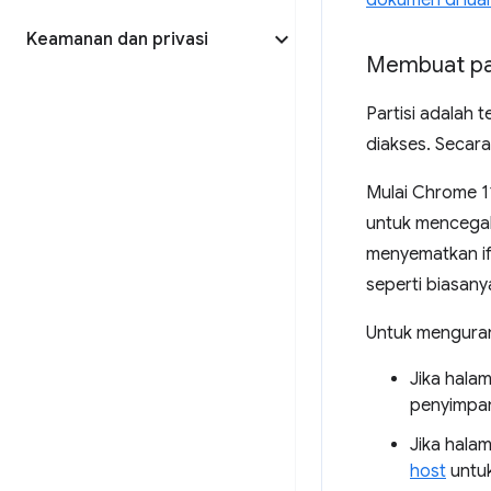
dokumen di luar
Keamanan dan privasi
Membuat par
Partisi adalah
diakses. Secara
Mulai Chrome 1
untuk mencegah j
menyematkan if
seperti biasany
Untuk mengurang
Jika hal
penyimpana
Jika hal
host
untuk