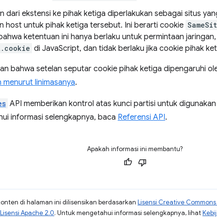
 dari ekstensi ke pihak ketiga diperlakukan sebagai situs yan
zin host untuk pihak ketiga tersebut. Ini berarti cookie
SameSit
 bahwa ketentuan ini hanya berlaku untuk permintaan jaringan,
t.cookie
di JavaScript, dan tidak berlaku jika cookie pihak keti
kan bahwa setelan seputar cookie pihak ketiga dipengaruhi o
n menurut linimasanya
.
es
API memberikan kontrol atas kunci partisi untuk digunaka
ui informasi selengkapnya, baca
Referensi API
.
Apakah informasi ini membantu?
konten di halaman ini dilisensikan berdasarkan
Lisensi Creative Commons A
Lisensi Apache 2.0
. Untuk mengetahui informasi selengkapnya, lihat
Kebi