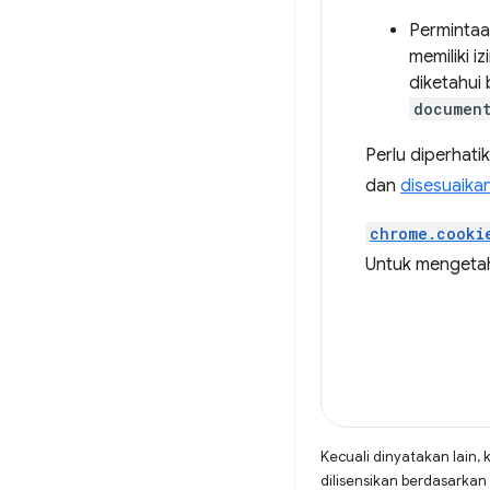
Permintaan
memiliki i
diketahui
documen
Perlu diperhati
dan
disesuaika
chrome.cooki
Untuk mengetah
Kecuali dinyatakan lain, 
dilisensikan berdasarkan