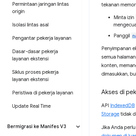
Permintaan jaringan lintas
tekanan memori 
origin
Minta izin
Isolasi lintas asal
mengecual
Panggil
n
Pengantar pekerja layanan
Penyimpanan eks
Dasar-dasar pekerja
semua halaman e
layanan ekstensi
konten, memang
Siklus proses pekerja
dimasukkan, bu
layanan ekstensi
Akses di pek
Peristiwa di pekerja layanan
API
IndexedDB
Update Real Time
Storage
tidak d
Bermigrasi ke Manifes V3
Jika Anda perl