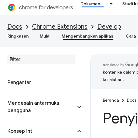
Dokumen
Studi k
Docs
Chrome Extensions
Develop
Ringkasan
Mulai
Mengembangkan aplikasi
Cara
konten ke dalam 
kesalahan.
Pengantar
Beranda
Docs
Mendesain antarmuka
pengguna
Peny
Konsep inti