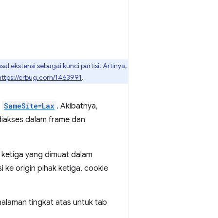
l ekstensi sebagai kunci partisi. Artinya,
https://crbug.com/1463991
.
n
SameSite=Lax
. Akibatnya,
 diakses dalam frame dan
ak ketiga yang dimuat dalam
 ke origin pihak ketiga, cookie
halaman tingkat atas untuk tab