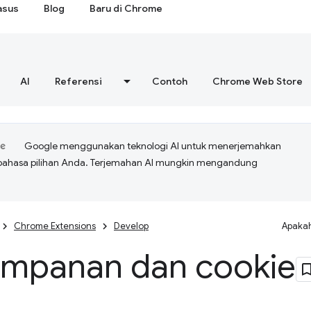
asus
Blog
Baru di Chrome
AI
Referensi
Contoh
Chrome Web Store
Google menggunakan teknologi AI untuk menerjemahkan
bahasa pilihan Anda. Terjemahan AI mungkin mengandung
Chrome Extensions
Develop
Apakah
impanan dan cookie