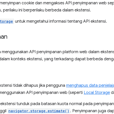
 menyimpan cookie dan mengakses API penyimpanan web seper
 perilaku ini berperilaku berbeda dalam ekstensi.
torage
untuk mengetahui informasi tentang API ekstensi.
nan
 menggunakan API penyimpanan platform web dalam ekstensi
i dalam konteks ekstensi, yang terkadang dapat berbeda deng
stensi tidak dihapus jika pengguna
menghapus data penjelaj
 menggunakan API penyimpanan web (seperti
Local Storage
d
, ekstensi tunduk pada batasan kuota normal pada penyimpan
ggil
navigator.storage.estimate()
. Penyimpanan juga dapa