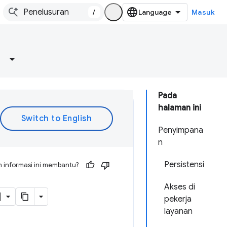
/
Masuk
Pada
halaman ini
Penyimpana
n
Persistensi
 informasi ini membantu?
Akses di
pekerja
layanan