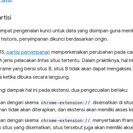
 layar
.
tisi
 tempat pengenalan kunci untuk data yang disimpan guna mem
 historis, penyimpanan dikunci berdasarkan origin.
15,
partisi penyimpanan
memperkenalkan perubahan pada cara
enis pelacakan lintas situs tertentu. Dalam praktiknya, hal ini
rame yang berisi situs B, situs B tidak akan dapat mengaks
a ketika dibuka secara langsung.
i dampak hal ini pada ekstensi, dua pengecualian berlaku:
aman dengan skema
chrome-extension://
disematkan di situs
n tidak akan diterapkan, dan ekstensi akan memiliki akses ke 
aman dengan skema
chrome-extension://
menyertakan iframe
 situs yang disematkan, situs tersebut juga akan memiliki akses