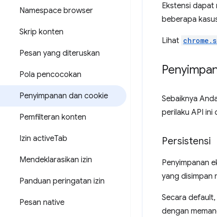
Ekstensi dapat
Namespace browser
beberapa kasus,
Skrip konten
Lihat
chrome.s
Pesan yang diteruskan
Penyimpa
Pola pencocokan
Penyimpanan dan cookie
Sebaiknya Anda
perilaku API in
Pemfilteran konten
Izin active
Tab
Persistensi
Mendeklarasikan izin
Penyimpanan ek
yang disimpan
Panduan peringatan izin
Secara default
Pesan native
dengan meman