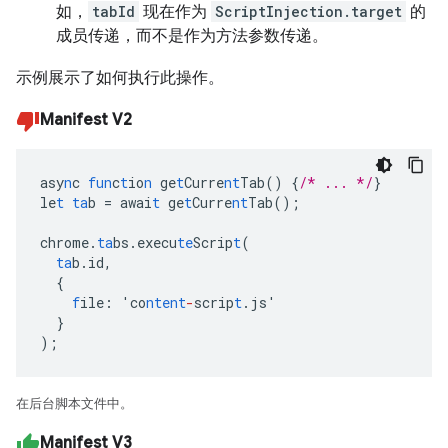
如，
tabId
现在作为
ScriptInjection.target
的
成员传递，而不是作为方法参数传递。
示例展示了如何执行此操作。
Manifest V2
asy
n
c
fun
c
t
io
n
ge
t
Curre
nt
Tab()
{
/* ... */
}
le
t
ta
b
=
awai
t
ge
t
Curre
nt
Tab();
chrome.
ta
bs.execu
te
Scrip
t
(
ta
b.id
,
{
f
ile
:
'co
ntent
-
scrip
t
.js'
}
);
在后台脚本文件中。
Manifest V3