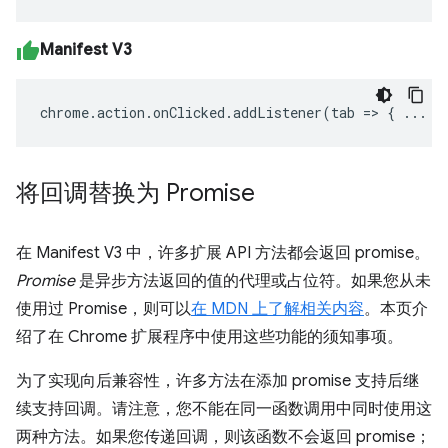
Manifest V3
chrome
.
action
.
onClicked
.
addListener
(
tab
=>
{
...
}
将回调替换为 Promise
在 Manifest V3 中，许多扩展 API 方法都会返回 promise。
Promise
是异步方法返回的值的代理或占位符。如果您从未
使用过 Promise，则可以
在 MDN 上了解相关内容
。本页介
绍了在 Chrome 扩展程序中使用这些功能的须知事项。
为了实现向后兼容性，许多方法在添加 promise 支持后继
续支持回调。请注意，您不能在同一函数调用中同时使用这
两种方法。如果您传递回调，则该函数不会返回 promise；