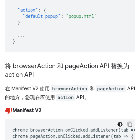
...
"action"
:
{
"default_popup"
:
"popup.html"
}
...
}
将 browser
Action 和 page
Action API 替换为
action API
在 Manifest V2 使用
browserAction
和
pageAction
API
的地方，您现在应使用
action
API。
Manifest V2
chrome
.
browserAction
.
onClicked
.
addListener
(
tab
=>
chrome
.
pageAction
.
onClicked
.
addListener
(
tab
=>
{
.