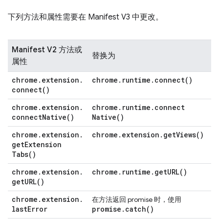
下列方法和属性需要在 Manifest V3 中更改。
Manifest V2 方法或
替换为
属性
chrome
.
extension
.
chrome
.
runtime
.
connect(
)
connect(
)
chrome
.
extension
.
chrome
.
runtime
.
connect
connect
Native(
)
Native(
)
chrome
.
extension
.
chrome
.
extension
.
get
Views(
)
get
Extension
Tabs(
)
chrome
.
extension
.
chrome
.
runtime
.
get
URL(
)
get
URL(
)
chrome
.
extension
.
在方法返回 promise 时，使用
last
Error
promise
.
catch(
)