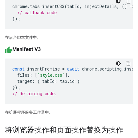
chrome
.
tabs
.
insertCSS
(
tabId
,
injectDetails
,
()
=>
// callback code
});
在后台脚本文件中。
Manifest V3
const
insertPromise
=
await
chrome
.
scripting
.
inser
files
:
[
"style.css"
],
target
:
{
tabId
:
tab
.
id
}
});
// Remaining code. 
在扩展程序服务工作器中。
将浏览器操作和页面操作替换为操作