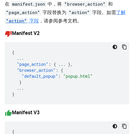
在
manifest.json
中，将
"browser_action"
和
"page_action"
字段替换为
"action"
字段。如需
了解
"action"
字段
，请参阅参考文档。
Manifest V2
{
...
"page_action"
:
{
...
},
"browser_action"
:
{
"default_popup"
:
"popup.html"
}
...
}
Manifest V3
{