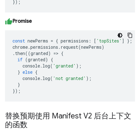
});
Promise
const
newPerms
=
{
permissions
:
[
'topSites'
]
};
chrome
.
permissions
.
request
(
newPerms
)
.
then
((
granted
)
=>
{
if
(
granted
)
{
console
.
log
(
'granted'
);
}
else
{
console
.
log
(
'not granted'
);
}
});
替换预期使用 Manifest V2 后台上下文
的函数