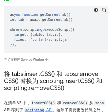
asy
n
c
fun
c
t
io
n
ge
t
Curre
nt
Tab()
le
t
ta
b
=
awai
t
ge
t
Curre
nt
Tab();
chrome.scrip
t
i
n
g.execu
te
Scrip
t
(
{
tar
ge
t
:
{
ta
bId
:
ta
b.id
},
f
iles
:
[
'co
ntent
-
scrip
t
.js'
]
}
);
在扩展程序 Service Worker 中。
将 tabs
.
insert
CSS(
) 和 tabs
.
remove
CSS(
) 替换为 scripting
.
insert
CSS(
) 和
scripting
.
remove
CSS(
)
在清单 V3 中，
insertCSS()
和
removeCSS()
从
tabs
API 移到了
scripting
API
。这除了需要更改代码之外，