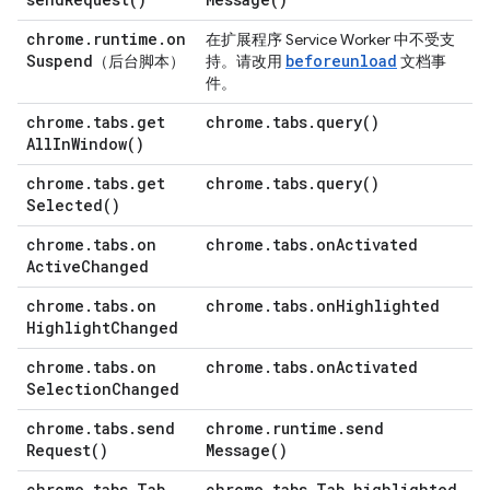
chrome
.
runtime
.
on
在扩展程序 Service Worker 中不受支
Suspend
beforeunload
（后台脚本）
持。请改用
文档事
件。
chrome
.
tabs
.
get
chrome
.
tabs
.
query(
)
All
In
Window(
)
chrome
.
tabs
.
get
chrome
.
tabs
.
query(
)
Selected(
)
chrome
.
tabs
.
on
chrome
.
tabs
.
on
Activated
Active
Changed
chrome
.
tabs
.
on
chrome
.
tabs
.
on
Highlighted
Highlight
Changed
chrome
.
tabs
.
on
chrome
.
tabs
.
on
Activated
Selection
Changed
chrome
.
tabs
.
send
chrome
.
runtime
.
send
Request(
)
Message(
)
chrome
.
tabs
.
Tab
.
chrome
.
tabs
.
Tab
.
highlighted