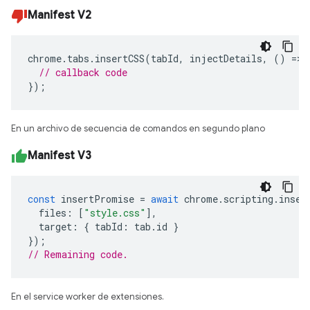
Manifest V2
chrome
.
tabs
.
insertCSS
(
tabId
,
injectDetails
,
()
=>
// callback code
});
En un archivo de secuencia de comandos en segundo plano
Manifest V3
const
insertPromise
=
await
chrome
.
scripting
.
inser
files
:
[
"style.css"
],
target
:
{
tabId
:
tab
.
id
}
});
// Remaining code. 
En el service worker de extensiones.