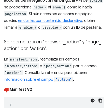
acciones del navegador. Sin embargo, la API de
action
no proporciona
hide()
ni
show()
como lo hacía
pageAction
. Si aún necesitas acciones de página,
puedes
emularlas con contenido declarativo
, o bien
llamar a
enable()
o
disable()
con un ID de pestaña.
Se reemplazaron "browser
_
action" y "page
_
action" por "action"
.
En
manifest.json
, reemplaza los campos
"browser_action"
y
"page_action"
por el campo
"action"
. Consulta la referencia para obtener
información sobre el campo
"action"
.
Manifest V2
{