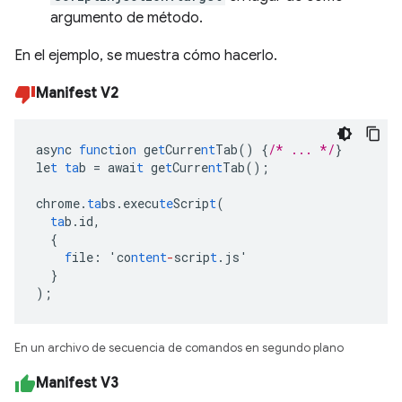
argumento de método.
En el ejemplo, se muestra cómo hacerlo.
Manifest V2
asy
n
c
fun
c
t
io
n
ge
t
Curre
nt
Tab()
{
/* ... */
}
le
t
ta
b
=
awai
t
ge
t
Curre
nt
Tab();
chrome.
ta
bs.execu
te
Scrip
t
(
ta
b.id
,
{
f
ile
:
'co
ntent
-
scrip
t
.js'
}
);
En un archivo de secuencia de comandos en segundo plano
Manifest V3