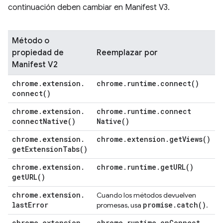
continuación deben cambiar en Manifest V3.
Método o
propiedad de
Reemplazar por
Manifest V2
chrome
.
extension
.
chrome
.
runtime
.
connect(
)
connect(
)
chrome
.
extension
.
chrome
.
runtime
.
connect
connect
Native(
)
Native(
)
chrome
.
extension
.
chrome
.
extension
.
get
Views(
)
get
Extension
Tabs(
)
chrome
.
extension
.
chrome
.
runtime
.
get
URL(
)
get
URL(
)
chrome
.
extension
.
Cuando los métodos devuelven
last
Error
promise
.
catch(
)
promesas, usa
.
chrome
.
extension
.
chrome
.
runtime
.
on
Connect