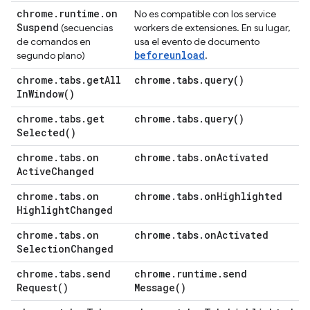
chrome
.
runtime
.
on
No es compatible con los service
Suspend
(secuencias
workers de extensiones. En su lugar,
de comandos en
usa el evento de documento
beforeunload
segundo plano)
.
chrome
.
tabs
.
get
All
chrome
.
tabs
.
query(
)
In
Window(
)
chrome
.
tabs
.
get
chrome
.
tabs
.
query(
)
Selected(
)
chrome
.
tabs
.
on
chrome
.
tabs
.
on
Activated
Active
Changed
chrome
.
tabs
.
on
chrome
.
tabs
.
on
Highlighted
Highlight
Changed
chrome
.
tabs
.
on
chrome
.
tabs
.
on
Activated
Selection
Changed
chrome
.
tabs
.
send
chrome
.
runtime
.
send
Request(
)
Message(
)