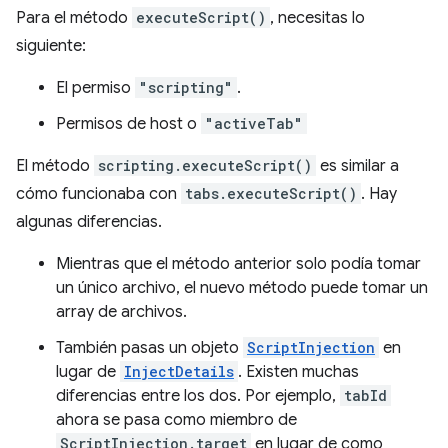
Para el método
executeScript()
, necesitas lo
siguiente:
El permiso
"scripting"
.
Permisos de host o
"activeTab"
El método
scripting.executeScript()
es similar a
cómo funcionaba con
tabs.executeScript()
. Hay
algunas diferencias.
Mientras que el método anterior solo podía tomar
un único archivo, el nuevo método puede tomar un
array de archivos.
También pasas un objeto
ScriptInjection
en
lugar de
InjectDetails
. Existen muchas
diferencias entre los dos. Por ejemplo,
tabId
ahora se pasa como miembro de
ScriptInjection.target
en lugar de como