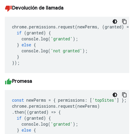
Devolución de llamada
chrome
.
permissions
.
request
(
newPerms
,
(
granted
)
=>
if
(
granted
)
{
console
.
log
(
'granted'
);
}
else
{
console
.
log
(
'not granted'
);
}
});
Promesa
const
newPerms
=
{
permissions
:
[
'topSites'
]
};
chrome
.
permissions
.
request
(
newPerms
)
.
then
((
granted
)
=>
{
if
(
granted
)
{
console
.
log
(
'granted'
);
}
else
{