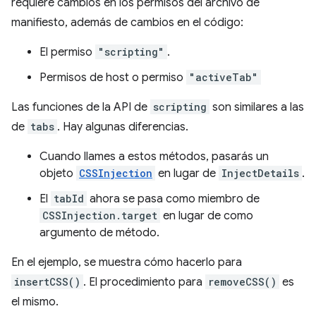
requiere cambios en los permisos del archivo de
manifiesto, además de cambios en el código:
El permiso
"scripting"
.
Permisos de host o permiso
"activeTab"
Las funciones de la API de
scripting
son similares a las
de
tabs
. Hay algunas diferencias.
Cuando llames a estos métodos, pasarás un
objeto
CSSInjection
en lugar de
InjectDetails
.
El
tabId
ahora se pasa como miembro de
CSSInjection.target
en lugar de como
argumento de método.
En el ejemplo, se muestra cómo hacerlo para
insertCSS()
. El procedimiento para
removeCSS()
es
el mismo.