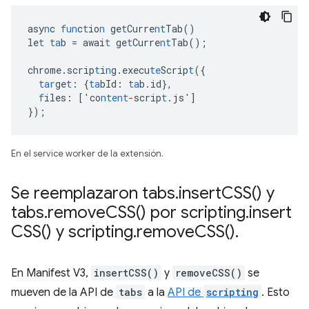
asy
n
c
fun
c
t
io
n
ge
t
Curre
nt
Tab()
le
t
ta
b
=
awai
t
ge
t
Curre
nt
Tab();
chrome.scrip
t
i
n
g.execu
te
Scrip
t
(
{
tar
ge
t
:
{
ta
bId
:
ta
b.id
},
f
iles
:
[
'co
ntent
-
scrip
t
.js'
]
}
);
En el service worker de la extensión.
Se reemplazaron tabs
.
insert
CSS(
) y
tabs
.
remove
CSS(
) por scripting
.
insert
CSS(
) y scripting
.
remove
CSS(
)
.
En Manifest V3,
insertCSS()
y
removeCSS()
se
mueven de la API de
tabs
a la
API de
scripting
. Esto