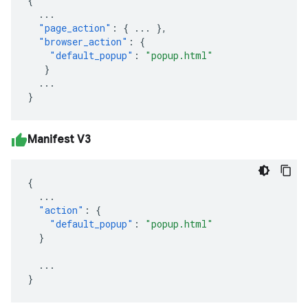
{
...
"page_action"
:
{
...
},
"browser_action"
:
{
"default_popup"
:
"popup.html"
}
...
}
Manifest V3
{
...
"action"
:
{
"default_popup"
:
"popup.html"
}
...
}