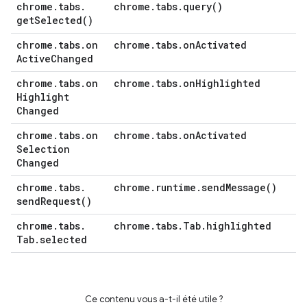
chrome
.
tabs
.
chrome
.
tabs
.
query(
)
get
Selected(
)
chrome
.
tabs
.
on
chrome
.
tabs
.
on
Activated
Active
Changed
chrome
.
tabs
.
on
chrome
.
tabs
.
on
Highlighted
Highlight
Changed
chrome
.
tabs
.
on
chrome
.
tabs
.
on
Activated
Selection
Changed
chrome
.
tabs
.
chrome
.
runtime
.
send
Message(
)
send
Request(
)
chrome
.
tabs
.
chrome
.
tabs
.
Tab
.
highlighted
Tab
.
selected
Ce contenu vous a-t-il été utile ?