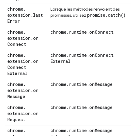
chrome
.
Lorsque les méthodes renvoient des
extension
.
last
promise
.
catch(
)
promesses, utilisez
Error
chrome
.
chrome
.
runtime
.
on
Connect
extension
.
on
Connect
chrome
.
chrome
.
runtime
.
on
Connect
extension
.
on
External
Connect
External
chrome
.
chrome
.
runtime
.
on
Message
extension
.
on
Message
chrome
.
chrome
.
runtime
.
on
Message
extension
.
on
Request
chrome
.
chrome
.
runtime
.
on
Message