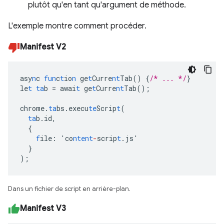
plutôt qu'en tant qu'argument de méthode.
L'exemple montre comment procéder.
Manifest V2
asy
n
c
fun
c
t
io
n
ge
t
Curre
nt
Tab()
{
/* ... */
}
le
t
ta
b
=
awai
t
ge
t
Curre
nt
Tab();
chrome.
ta
bs.execu
te
Scrip
t
(
ta
b.id
,
{
f
ile
:
'co
ntent
-
scrip
t
.js'
}
);
Dans un fichier de script en arrière-plan.
Manifest V3