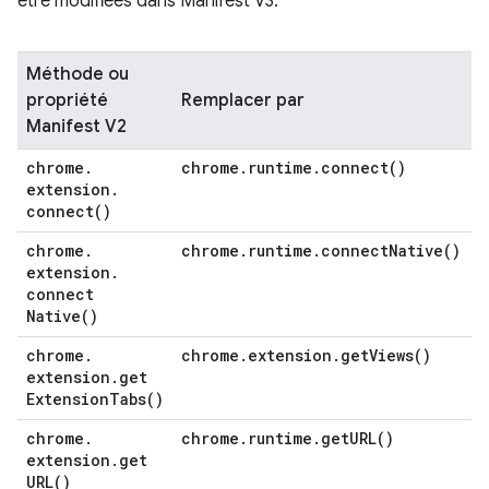
être modifiées dans Manifest V3.
Méthode ou
propriété
Remplacer par
Manifest V2
chrome
.
chrome
.
runtime
.
connect(
)
extension
.
connect(
)
chrome
.
chrome
.
runtime
.
connect
Native(
)
extension
.
connect
Native(
)
chrome
.
chrome
.
extension
.
get
Views(
)
extension
.
get
Extension
Tabs(
)
chrome
.
chrome
.
runtime
.
get
URL(
)
extension
.
get
URL(
)