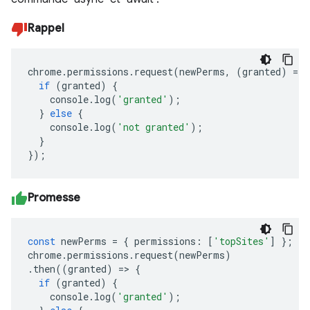
Rappel
chrome
.
permissions
.
request
(
newPerms
,
(
granted
)
=>
if
(
granted
)
{
console
.
log
(
'granted'
);
}
else
{
console
.
log
(
'not granted'
);
}
});
Promesse
const
newPerms
=
{
permissions
:
[
'topSites'
]
};
chrome
.
permissions
.
request
(
newPerms
)
.
then
((
granted
)
=>
{
if
(
granted
)
{
console
.
log
(
'granted'
);