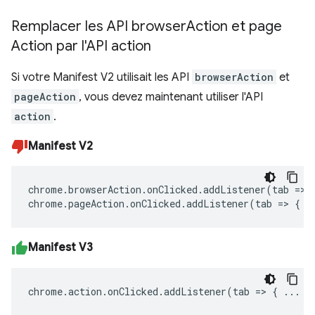
Remplacer les API browser
Action et page
Action par l'API action
Si votre Manifest V2 utilisait les API
browserAction
et
pageAction
, vous devez maintenant utiliser l'API
action
.
Manifest V2
chrome
.
browserAction
.
onClicked
.
addListener
(
tab
=>
chrome
.
pageAction
.
onClicked
.
addListener
(
tab
=>
{
.
Manifest V3
chrome
.
action
.
onClicked
.
addListener
(
tab
=>
{
...
}