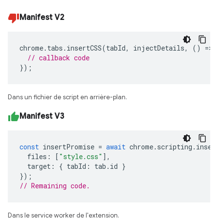
Manifest V2
chrome
.
tabs
.
insertCSS
(
tabId
,
injectDetails
,
()
=>
// callback code
});
Dans un fichier de script en arrière-plan.
Manifest V3
const
insertPromise
=
await
chrome
.
scripting
.
inser
files
:
[
"style.css"
],
target
:
{
tabId
:
tab
.
id
}
});
// Remaining code. 
Dans le service worker de l'extension.