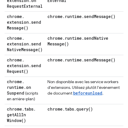
extension
.
on
External
Request
External
chrome
.
chrome
.
runtime
.
send
Message(
)
extension
.
send
Message(
)
chrome
.
chrome
.
runtime
.
send
Native
extension
.
send
Message(
)
Native
Message(
)
chrome
.
chrome
.
runtime
.
send
Message(
)
extension
.
send
Request(
)
chrome
.
Non disponible avec les service workers
runtime
.
on
d'extensions. Utilisez plutôt l'événement
Suspend
beforeunload
(scripts
de document
.
en arrière-plan)
chrome
.
tabs
.
chrome
.
tabs
.
query(
)
get
All
In
Window(
)