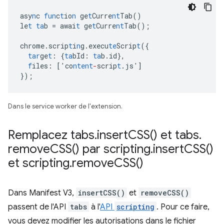
asy
n
c
fun
c
t
io
n
ge
t
Curre
nt
Tab()
le
t
ta
b
=
awai
t
ge
t
Curre
nt
Tab();
chrome.scrip
t
i
n
g.execu
te
Scrip
t
(
{
tar
ge
t
:
{
ta
bId
:
ta
b.id
},
f
iles
:
[
'co
ntent
-
scrip
t
.js'
]
}
);
Dans le service worker de l'extension.
Remplacez tabs
.
insert
CSS(
) et tabs
.
remove
CSS(
) par scripting
.
insert
CSS(
)
et scripting
.
remove
CSS(
)
Dans Manifest V3,
insertCSS()
et
removeCSS()
passent de l'API
tabs
à l'
API
scripting
. Pour ce faire,
vous devez modifier les autorisations dans le fichier