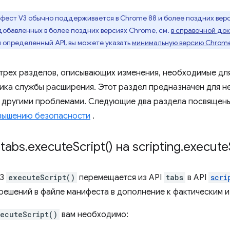
ест V3 обычно поддерживается в Chrome 88 и более поздних ве
обавленных в более поздних версиях Chrome, см.
в справочной до
 определенный API, вы можете указать
минимальную версию Chrom
 трех разделов, описывающих изменения, необходимые для
ика службы расширения. Этот раздел предназначен для н
с другими проблемами. Следующие два раздела посвящен
вышению безопасности
.
tabs
.
execute
Script(
) на scripting
.
execute
V3
executeScript()
перемещается из API
tabs
в API
scri
решений в файле манифеста в дополнение к фактическим и
ecuteScript()
вам необходимо: