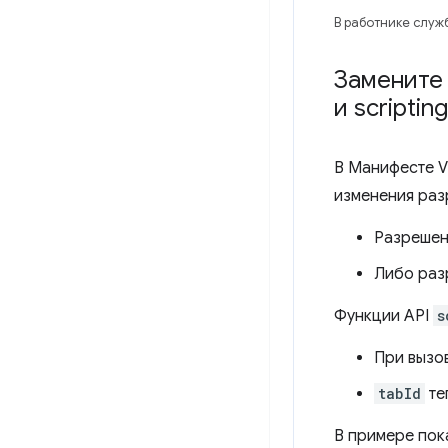
В работнике служ
Замените 
и scripting
В Манифесте 
изменения раз
Разреше
Либо раз
Функции API
s
При вызо
tabId
те
В примере пок