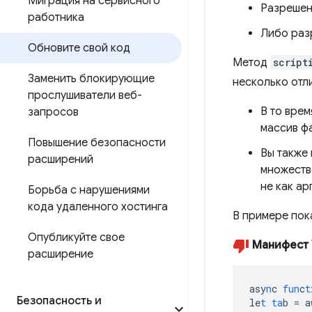
Миграция на сервисного
Разреше
работника
Либо раз
Обновите свой код
Метод
script
Заменить блокирующие
несколько отл
прослушиватели веб-
В то врем
запросов
массив ф
Повышение безопасности
Вы также
расширений
множеств
не как ар
Борьба с нарушениями
кода удаленного хостинга
В примере пока
Опубликуйте свое
Манифест 
расширение
asy
n
c
fun
c
t
Безопасность и
le
t
ta
b
=
a