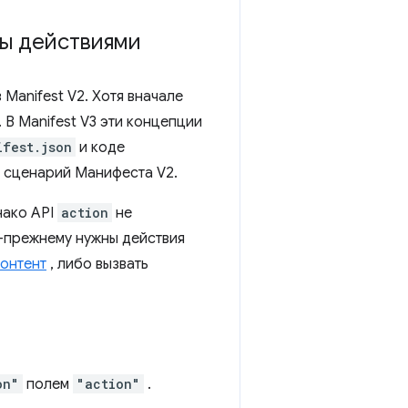
цы действиями
Manifest V2. Хотя вначале
 В Manifest V3 эти концепции
ifest.json
и коде
й сценарий Манифеста V2.
нако API
action
не
о-прежнему нужны действия
контент
, либо вызвать
on"
полем
"action"
.