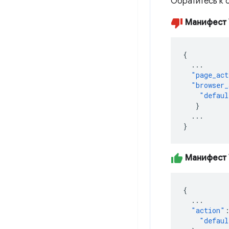
Обратитесь к 
Манифест 
{
...
"page_act
"browser_
"defaul
}
...
}
Манифест 
{
...
"action"
"defaul