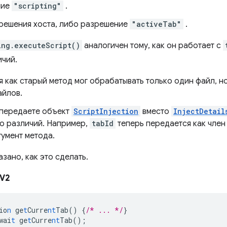
ние
"scripting"
.
решения хоста, либо разрешение
"activeTab"
.
ing.executeScript()
аналогичен тому, как он работает с
ичий.
я как старый метод мог обрабатывать только один файл, 
айлов.
 передаете объект
ScriptInjection
вместо
InjectDetail
о различий. Например,
tabId
теперь передается как чле
гумент метода.
зано, как это сделать.
V2
io
n
ge
t
Curre
nt
Tab()
{
/* ... */
}
wai
t
ge
t
Curre
nt
Tab();