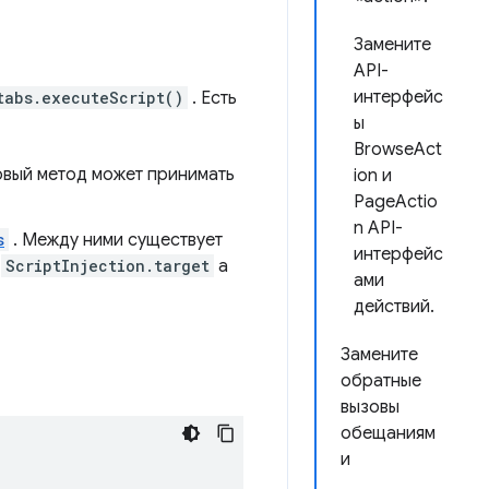
Замените
API-
интерфейс
tabs.executeScript()
. Есть
ы
BrowseAct
новый метод может принимать
ion и
PageActio
n API-
s
. Между ними существует
интерфейс
н
ScriptInjection.target
а
ами
действий.
Замените
обратные
вызовы
обещаниям
и