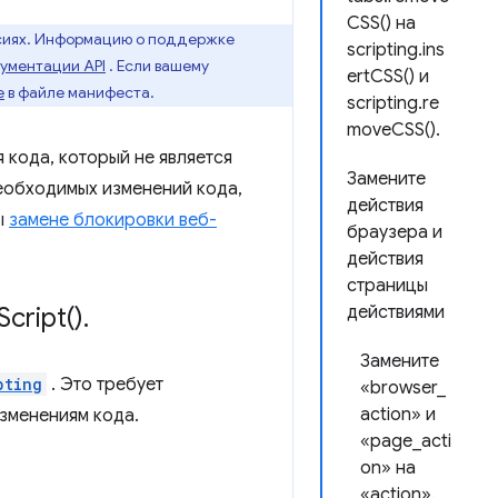
CSS() на
рсиях. Информацию о поддержке
scripting.ins
кументации API
. Если вашему
ertCSS() и
e
в файле манифеста.
scripting.re
moveCSS().
 кода, который не является
Замените
еобходимых изменений кода,
действия
ы
замене блокировки веб-
браузера и
действия
страницы
Script(
)
.
действиями
Замените
pting
. Это требует
«browser_
action» и
зменениям кода.
«page_acti
on» на
«action».