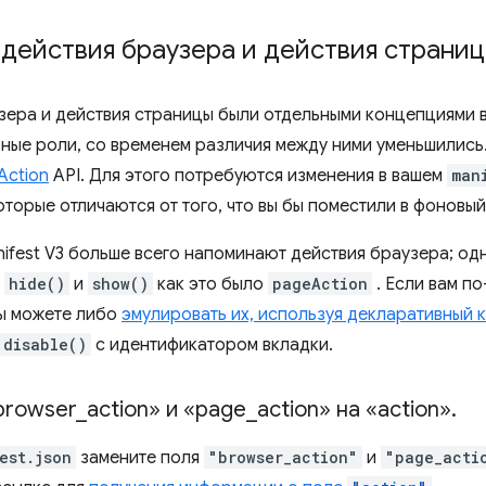
действия браузера и действия страни
зера и действия страницы были отдельными концепциями в 
зные роли, со временем различия между ними уменьшились.
Action
API. Для этого потребуются изменения в вашем
man
оторые отличаются от того, что вы бы поместили в фоновы
nifest V3 больше всего напоминают действия браузера; од
т
hide()
и
show()
как это было
pageAction
. Если вам п
вы можете либо
эмулировать их, используя декларативный 
disable()
с идентификатором вкладки.
browser
_
action» и «page
_
action» на «action»
.
est.json
замените поля
"browser_action"
и
"page_acti