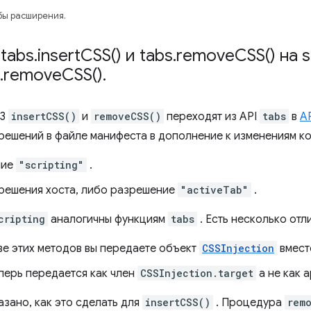
бы расширения.
tabs
.
insert
CSS(
) и tabs
.
remove
CSS(
) на 
.
remove
CSS(
)
.
V3
insertCSS()
и
removeCSS()
переходят из API
tabs
в
A
решений в файле манифеста в дополнение к изменениям ко
ние
"scripting"
.
решения хоста, либо разрешение
"activeTab"
.
cripting
аналогичны функциям
tabs
. Есть несколько отл
ве этих методов вы передаете объект
CSSInjection
вмес
перь передается как член
CSSInjection.target
а не как 
азано, как это сделать для
insertCSS()
. Процедура
rem