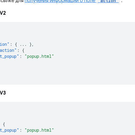
ссылке для
получения информации о поле
"action"
.
V2
ion"
:
{
...
},
action"
:
{
t_popup"
:
"popup.html"
V3
:
{
t_popup"
:
"popup.html"