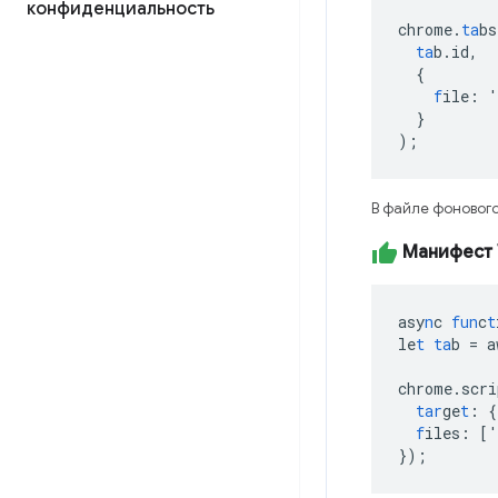
конфиденциальность
chrome.
ta
bs
ta
b.id
,
{
f
ile
:
'
}
);
В файле фонового
Манифест 
asy
n
c
fun
c
t
le
t
ta
b
=
a
chrome.scri
tar
ge
t
:
{
f
iles
:
[
'
}
);