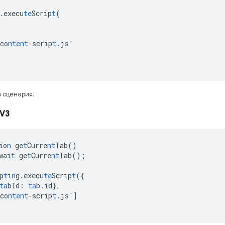
.execu
te
Scrip
t
(
co
ntent
-
scrip
t
.js'
 сценария.
V3
io
n
ge
t
Curre
nt
Tab()
wai
t
ge
t
Curre
nt
Tab();
p
t
i
n
g.execu
te
Scrip
t
(
{
ta
bId
:
ta
b.id
},
co
ntent
-
scrip
t
.js'
]