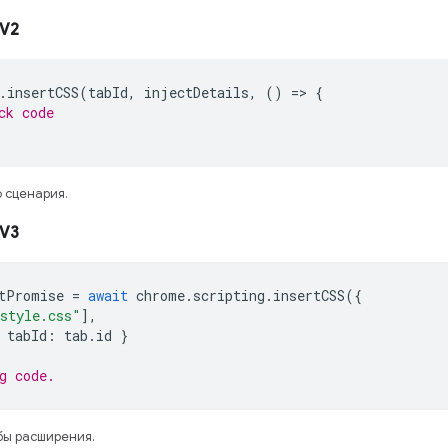
V2
.
insertCSS
(
tabId
,
injectDetails
,
()
=>
{
ck code
 сценария.
V3
tPromise
=
await
chrome
.
scripting
.
insertCSS
({
style.css"
],
tabId
:
tab
.
id
}
g code. 
бы расширения.