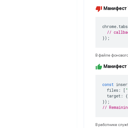
Манифест 
chrome
.
tabs
// callba
});
В файле фонового
Манифест 
const
inser
files
:
[
"
target
:
{
});
// Remainin
В работнике служ