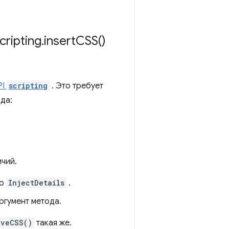
scripting
.
insert
CSS(
)
PI
scripting
. Это требует
да:
ичий.
то
InjectDetails
.
аргумент метода.
oveCSS()
такая же.