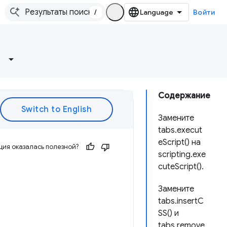
/
Войти
Содержание
Замените
tabs.execut
eScript() на
ия оказалась полезной?
scripting.exe
cuteScript().
Замените
tabs.insertC
SS() и
tabs.remove