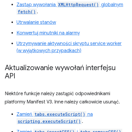
Zastąp wywołania
XMLHttpRequest()
globalnym
fetch()
.
Utrwalanie stanów
Konwertuj minutniki na alarmy
Utrzymywanie aktywności skryptu service worker
(w wyjątkowych przypadkach)
Aktualizowanie wywołań interfejsu
API
Niektóre funkcje należy zastąpić odpowiednikami
platformy Manifest V3. Inne należy całkowicie usunąć.
Zamień
tabs.executeScript()
na
scripting.executeScript()
.
tabs.insertCSS()
tabs.removeCSS()