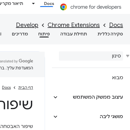
Docs
תיאור מקרים
Develop
Chrome Extensions
Docs
סקירה כללית
תחילת עבודה
פיתוח
מדריכים
I
המועדפת עליך. בתרג
מבוא
דף הבית
Docs
עיצוב ממשק המשתמש
שיפור
מושגי ליבה
שיפור האבטחה ב-fest V3