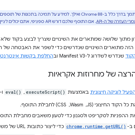
Manifest V3 נתמך בדרך כלל ב-Chrome 88 ואילך. למידע על תמיכה ב
רי העזרה של ה-API
. אם התוסף שלכם דורש API ספציפי, אתם יכולים לציין
זה מתוארים השינויים שנדרשים כדי לשפר את האבטחה של הת
הקוד
שנדרש לשדרוג ל-Manifest V3 וב
החלפת בקשות אינטרנט 
רצה של מחרוזות אקראיות
פעיל לוגיקה חיצונית
באמצעות
executeScript()
,
eval()
ו-
יצוני (JS, ‏ Wasm, ‏ CSS) לחבילת התוסף.
ת ההפניות לסקריפט ולסגנון כדי לטעון משאבים מחבילת התוסף
ב-
chrome.runtime.getURL()
כדי ליצור כתובות URL של משאבים בזמן ריצה.