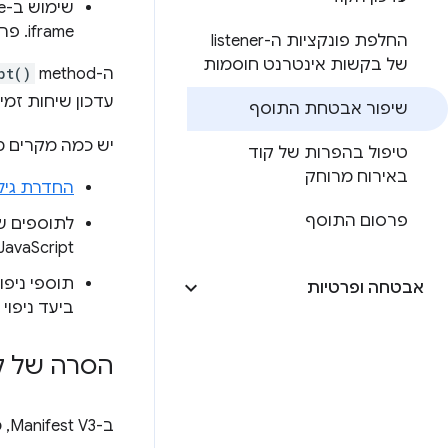
שימוש ב-sandboxed iframe: עדיין יש תמיכה ב-
iframe. פרטים נוספים זמינים
החלפת פונקציות ה-listener
של בקשות אינטרנט חוסמות
ה-method‏
pt()
עדכון שיחות זמ
שיפור אבטחת התוסף
יש כמה מקרים מי
טיפול בהפרות של קוד
באירוח מרוחק
החדרת גיליו
פרסום התוסף
לתוספים 
JavaScript בהקשר של הדף שנבדק
תוספי ניפו
אבטחה ופרטיות
ביעד ניפוי 
הסרה של ק
ב-