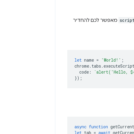
scrip
מאפשר לכם להחדיר
let
name
=
'World!'
;
chrome
.
tabs
.
executeScrip
code
:
`alert('Hello, 
$
});
async
function
getCurren
let
tab
=
await
getCurre