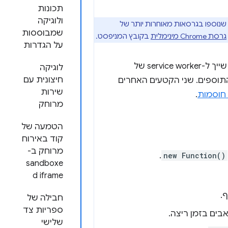
תכונות
ולוגיקה
תכונות של תוספים שנוספו בגרסאות מאוחרות יותר של
שמבוססות
גרסת Chrome מינימלית
בקובץ המניפסט.
על הגדרות
זהו הקטע האחרון מתוך שלושה שמתארים את השינויים שצריך לבצע בקוד שלא שייך ל-service worker של
לוגיקה
חיצונית עם
וספים. שני הקטעים האחרים
שירות
חוסמות
.
מרוחק
הטמעה של
קוד באירוח
מרוחק ב-
.
new Function()
sandboxe
d iframe
.
חבילה של
ספריות צד
שלישי