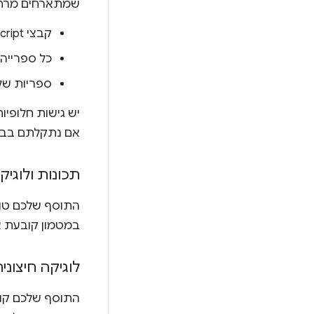
שמתארחים מרח
קבצי JavaScript שנמשכים מהשרת של המפתח.
כל ספרייה
ספריות של
יש גישות חלופי
אם נתקלתם בבע
תכונות ולוגי
במטמון קובעת אי
לוגיקה חיצונ
התוסף שלכם קורא