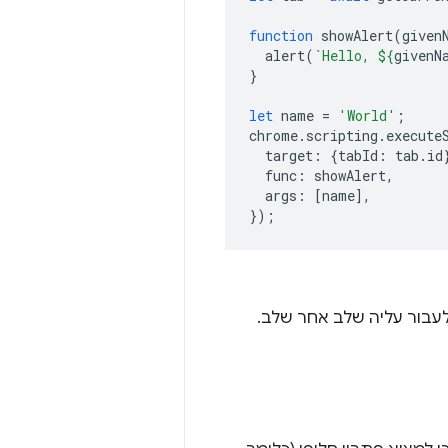
function
showAlert
(
given
alert
(
`Hello, 
${
givenN
}
let
name
=
'World'
;
chrome
.
scripting
.
execute
target
:
{
tabId
:
tab
.
id
func
:
showAlert
,
args
:
[
name
],
});
בור עליה שלב אחר שלב.