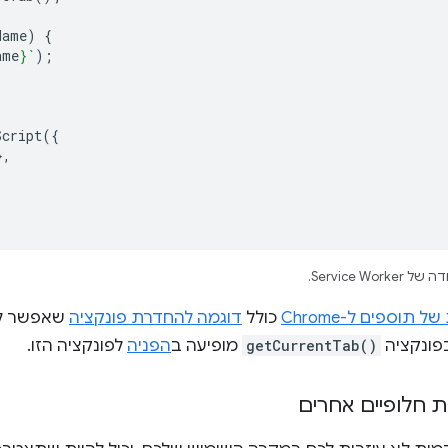
Name
)
{
ame
}
`
);
Script
({
},
Service W.
תוספים ל-Chrome
כולל
דוגמה להחדרת פונקציה
שאפשר לע
פונקציה
getCurrentTab()
מופיעה ב
הפניה
לפונקציה הזו.
ת חלופיים אחרים