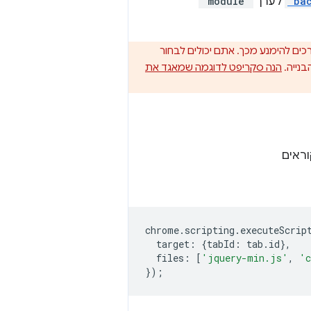
"ba
לערך
"module"
צה. יש שתי דרכים להימנע מכך. אתם יכולים לבחור
נייה.
הנה סקריפט לדוגמה שמאגד את
ראים
chrome
.
scripting
.
executeScrip
target
:
{
tabId
:
tab
.
id
},
files
:
[
'jquery-min.js'
,
'c
});