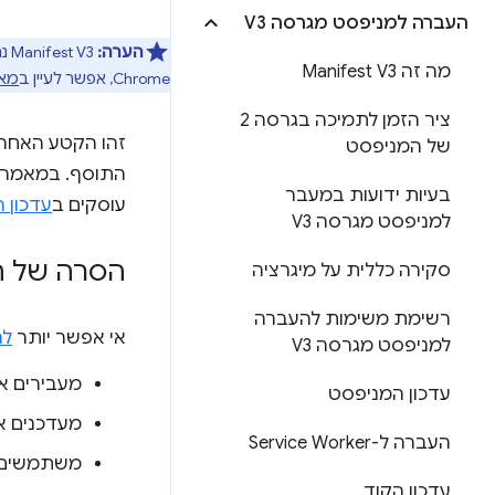
העברה למניפסט מגרסה V3
הערה:
מה זה Manifest V3
Chrome, אפשר לעיין ב
מאמ
ציר הזמן לתמיכה בגרסה 2
של המניפסט
התוסף. במאמר ה
בעיות ידועות במעבר
עוסקים ב
עדכון 
למניפסט מגרסה V3
הסרה של ה
סקירה כללית על מיגרציה
רשימת משימות להעברה
אי אפשר יותר
לה
למניפסט מגרסה V3
מעבירים את כל הקוד הח
עדכון המניפסט
מעדכנים א
העברה ל-Service Worker
משתמשים 
עדכון הקוד