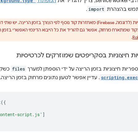
 להגדיר את
המפתח
ckground.type"
תמש בהצהרת
import
.
חלק מהספריות (לדוגמה, Firebase) מאחזרות קוד נוסף לפי הצורך בזמן הרי
 שמתארח מרחוק. אפשר גם להוריד את כל הייבוא הדינמי האפשרי בזמן הב
.
ת חיצוניות בסקריפטים שמוזרקים לכרטיסיות
פריות חיצוניות בזמן הריצה על ידי הוספתן למערך
files
כשקו
scripting.exec
. עדיין אפשר לטעון נתונים מרחוק בזמן הריצה.
t
({
ontent-script.js'
]