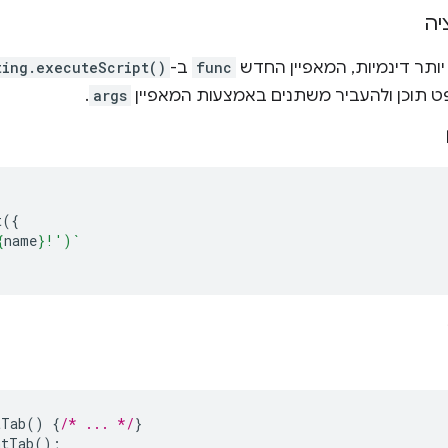
יה
יותר דינמיות, המאפיין החדש
func
ב-
ting.executeScript()
ט תוכן ולהעביר משתנים באמצעות המאפיין
args
.
t
({
{
name
}
!')`
tTab
()
{
/* ... */
}
ntTab
();