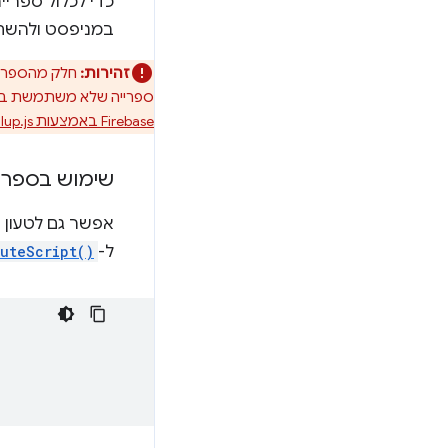
כדי לכלול ספרייה ב-service worker, צריך
במניפסט ולהש
זהירות:
ספרייה שלא משתמשת בקוד
Firebase באמצעות Rollup.js
שימוש בספריו
אפשר גם לטעון ס
ל-
uteScript()