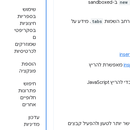
new 
ב-sandboxed
שימוש
בספריות
רחב השמות
tabs
. מידע על
חיצוניות
בסקריפטי
ם
שמוזרקים
לכרטיסיות
הוספת
in
מאפשרת להריץ
פונקציה
כדי להריץ JavaScript
חיפוש
פתרונות
חלופיים
אחרים
עדכון
 אפשר יותר לטעון ולהפעיל קבצים
מדיניות