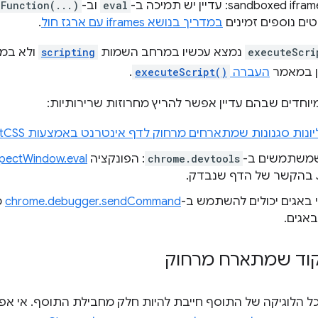
eval
וב-
Function(...)
במדריך בנושא iframes עם ארגז חול
.
executeScri
נמצא עכשיו במרחב השמות
scripting
ולא במ
ין במאמר
העברה
executeScript()
.
וחדים שבהם עדיין אפשר להריץ מחרוזות שרירותיות:
נות סגנונות שמתארחים מרחוק לדף אינטרנט באמצעות insertCSS
שמשתמשים ב-
chrome.devtools
: הפונקציה
spectWindow.eval
.
י באגים יכולים להשתמש ב-
chrome.debugger.sendCommand
באגים.
וד שמתארח מרחוק
Manifest V3, כל הלוגיקה של התוסף חייבת להיות חלק מחבילת התוסף. אי