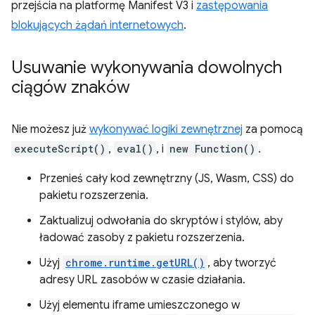
przejścia na platformę Manifest V3 i
zastępowania
blokujących żądań internetowych
.
Usuwanie wykonywania dowolnych
ciągów znaków
Nie możesz już
wykonywać logiki zewnętrznej
za pomocą
executeScript()
,
eval()
, i
new Function()
.
Przenieś cały kod zewnętrzny (JS, Wasm, CSS) do
pakietu rozszerzenia.
Zaktualizuj odwołania do skryptów i stylów, aby
ładować zasoby z pakietu rozszerzenia.
Użyj
chrome.runtime.getURL()
, aby tworzyć
adresy URL zasobów w czasie działania.
Użyj elementu iframe umieszczonego w