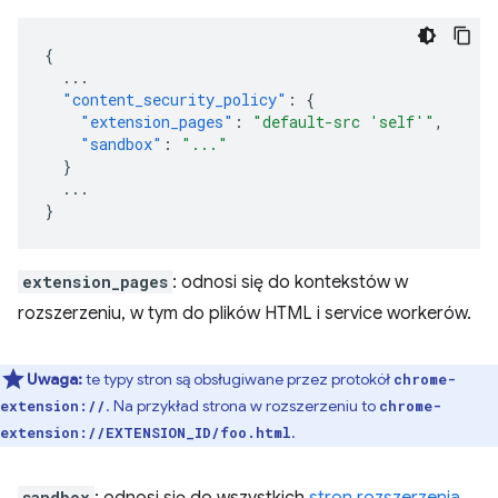
{
...
"content_security_policy"
:
{
"extension_pages"
:
"default-src 'self'"
,
"sandbox"
:
"..."
}
...
}
extension_pages
: odnosi się do kontekstów w
rozszerzeniu, w tym do plików HTML i service workerów.
Uwaga:
te typy stron są obsługiwane przez protokół
chrome-
. Na przykład strona w rozszerzeniu to
extension://
chrome-
.
extension://EXTENSION_ID/foo.html
sandbox
: odnosi się do wszystkich
stron rozszerzenia