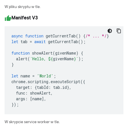
W pliku skryptu w tle.
Manifest V3
async
function
getCurrentTab
()
{
/* ... */
}
let
tab
=
await
getCurrentTab
();
function
showAlert
(
givenName
)
{
alert
(
`Hello, 
${
givenName
}
`
);
}
let
name
=
'World'
;
chrome
.
scripting
.
executeScript
({
target
:
{
tabId
:
tab
.
id
},
func
:
showAlert
,
args
:
[
name
],
});
W skrypcie service worker w tle.