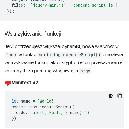
files
:
[
'jquery-min.js'
,
'content-script.js'
]
});
Wstrzykiwanie funkcji
Jeśli potrzebujesz większej dynamiki, nowa właściwość
func
w funkcji
scripting.executeScript()
umożliwia
wstrzykiwanie funkcji jako skryptu treści i przekazywanie
zmiennych za pomocą właściwości
args
.
Manifest V2
let
name
=
'World!'
;
chrome
.
tabs
.
executeScript
({
code
:
`alert('Hello, 
${
name
}
!')`
});