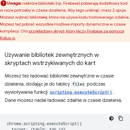
Uwaga:
niektóre biblioteki (np. Firebase) pobierają dodatkowy kod
w razie potrzeby w czasie działania. Aby tego uniknąć, masz 2 opcje.
Możesz wybrać bibliotekę, która nie używa kodu hostowanego zdalnie.
Możesz też pobrać wszystkie możliwe importy dynamiczne w czasie
kompilacji. Oto
przykładowy skrypt, który łączy Firebase za pomocą
Rollup.js
.
Używanie bibliotek zewnętrznych w
skryptach wstrzykiwanych do kart
Możesz też ładować biblioteki zewnętrzne w czasie
działania, dodając je do tablicy
files
podczas
wywoływania funkcji
scripting.executeScript()
.
Dane możesz nadal ładować zdalnie w czasie działania.
chrome
.
scripting
.
executeScript
({
target
:
{
tabId
:
tab
.
id
},