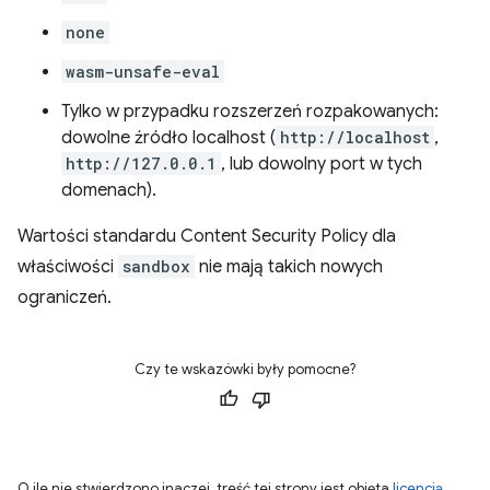
none
wasm-unsafe-eval
Tylko w przypadku rozszerzeń rozpakowanych:
dowolne źródło localhost (
http://localhost
,
http://127.0.0.1
, lub dowolny port w tych
domenach).
Wartości standardu Content Security Policy dla
właściwości
sandbox
nie mają takich nowych
ograniczeń.
Czy te wskazówki były pomocne?
O ile nie stwierdzono inaczej, treść tej strony jest objęta
licencją