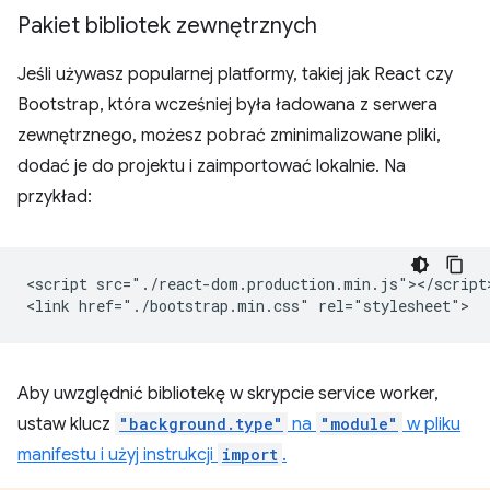
Pakiet bibliotek zewnętrznych
Jeśli używasz popularnej platformy, takiej jak React czy
Bootstrap, która wcześniej była ładowana z serwera
zewnętrznego, możesz pobrać zminimalizowane pliki,
dodać je do projektu i zaimportować lokalnie. Na
przykład:
<script src="./react-dom.production.min.js"></script>
Aby uwzględnić bibliotekę w skrypcie service worker,
ustaw klucz
"background.type"
na
"module"
w pliku
manifestu i użyj instrukcji
import
.