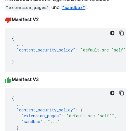
"extension_pages"
und
"sandbox"
.
Manifest V2
{
...
"content_security_policy"
:
"default-src 'self'"
...
}
Manifest V3
{
...
"content_security_policy"
:
{
"extension_pages"
:
"default-src 'self'"
,
"sandbox"
:
"..."
}