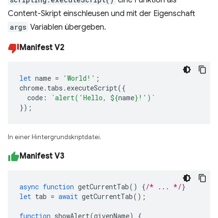
eine Funktion als
Content-Skript einschleusen und mit der Eigenschaft
args
Variablen übergeben.
Manifest V2
let
name
=
'World!'
;
chrome
.
tabs
.
executeScript
({
code
:
`alert('Hello, 
${
name
}
!')`
});
In einer Hintergrundskriptdatei.
Manifest V3
async
function
getCurrentTab
()
{
/* ... */
}
let
tab
=
await
getCurrentTab
();
function
showAlert
(
givenName
)
{