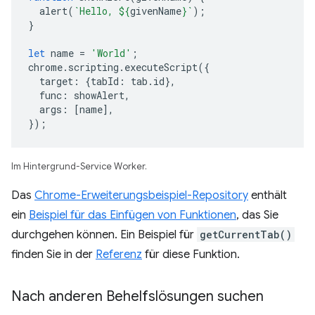
alert
(
`Hello, 
${
givenName
}
`
);
}
let
name
=
'World'
;
chrome
.
scripting
.
executeScript
({
target
:
{
tabId
:
tab
.
id
},
func
:
showAlert
,
args
:
[
name
],
});
Im Hintergrund-Service Worker.
Das
Chrome-Erweiterungsbeispiel-Repository
enthält
ein
Beispiel für das Einfügen von Funktionen
, das Sie
durchgehen können. Ein Beispiel für
getCurrentTab()
finden Sie in der
Referenz
für diese Funktion.
Nach anderen Behelfslösungen suchen