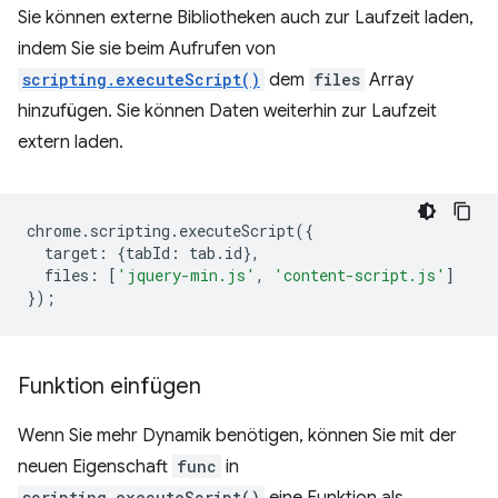
Sie können externe Bibliotheken auch zur Laufzeit laden,
indem Sie sie beim Aufrufen von
scripting.executeScript()
dem
files
Array
hinzufügen. Sie können Daten weiterhin zur Laufzeit
extern laden.
chrome
.
scripting
.
executeScript
({
target
:
{
tabId
:
tab
.
id
},
files
:
[
'jquery-min.js'
,
'content-script.js'
]
});
Funktion einfügen
Wenn Sie mehr Dynamik benötigen, können Sie mit der
neuen Eigenschaft
func
in
scripting.executeScript()