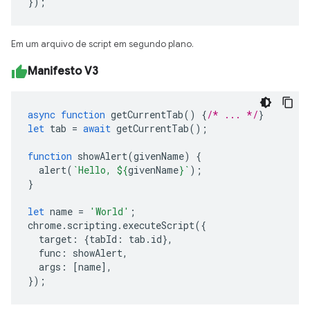
});
Em um arquivo de script em segundo plano.
Manifesto V3
async
function
getCurrentTab
()
{
/* ... */
}
let
tab
=
await
getCurrentTab
();
function
showAlert
(
givenName
)
{
alert
(
`Hello, 
${
givenName
}
`
);
}
let
name
=
'World'
;
chrome
.
scripting
.
executeScript
({
target
:
{
tabId
:
tab
.
id
},
func
:
showAlert
,
args
:
[
name
],
});