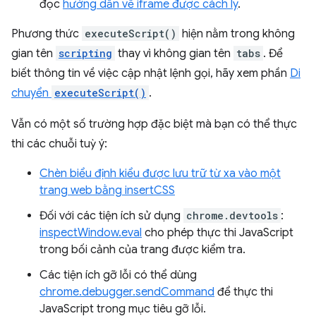
đọc
hướng dẫn về iframe được cách ly
.
Phương thức
executeScript()
hiện nằm trong không
gian tên
scripting
thay vì không gian tên
tabs
. Để
biết thông tin về việc cập nhật lệnh gọi, hãy xem phần
Di
chuyển
executeScript()
.
Vẫn có một số trường hợp đặc biệt mà bạn có thể thực
thi các chuỗi tuỳ ý:
Chèn biểu định kiểu được lưu trữ từ xa vào một
trang web bằng insertCSS
Đối với các tiện ích sử dụng
chrome.devtools
:
inspectWindow.eval
cho phép thực thi JavaScript
trong bối cảnh của trang được kiểm tra.
Các tiện ích gỡ lỗi có thể dùng
chrome.debugger.sendCommand
để thực thi
JavaScript trong mục tiêu gỡ lỗi.