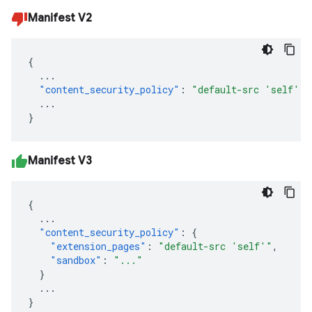
Manifest V2
{
...
"content_security_policy"
:
"default-src 'self'"
...
}
Manifest V3
{
...
"content_security_policy"
:
{
"extension_pages"
:
"default-src 'self'"
,
"sandbox"
:
"..."
}
...
}