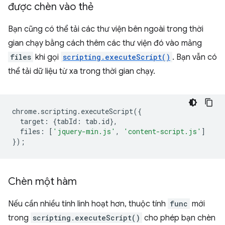
được chèn vào thẻ
Bạn cũng có thể tải các thư viện bên ngoài trong thời
gian chạy bằng cách thêm các thư viện đó vào mảng
files
khi gọi
scripting.executeScript()
. Bạn vẫn có
thể tải dữ liệu từ xa trong thời gian chạy.
chrome
.
scripting
.
executeScript
({
target
:
{
tabId
:
tab
.
id
},
files
:
[
'jquery-min.js'
,
'content-script.js'
]
});
Chèn một hàm
Nếu cần nhiều tính linh hoạt hơn, thuộc tính
func
mới
trong
scripting.executeScript()
cho phép bạn chèn