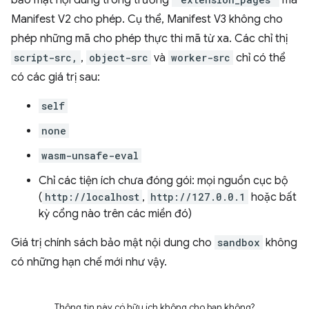
Manifest V2 cho phép. Cụ thể, Manifest V3 không cho
phép những mã cho phép thực thi mã từ xa. Các chỉ thị
script-src,
,
object-src
và
worker-src
chỉ có thể
có các giá trị sau:
self
none
wasm-unsafe-eval
Chỉ các tiện ích chưa đóng gói: mọi nguồn cục bộ
(
http://localhost
,
http://127.0.0.1
hoặc bất
kỳ cổng nào trên các miền đó)
Giá trị chính sách bảo mật nội dung cho
sandbox
không
có những hạn chế mới như vậy.
Thông tin này có hữu ích không cho bạn không?