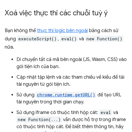
Xoá việc thực thi các chuỗi tuỳ ý
Bạn không thể
thực thi logic bên ngoài
bằng cách sử
dụng
executeScript()
,
eval()
và
new Function()
nữa.
Di chuyển tất cả mã bên ngoài (JS, Wasm, CSS) vào
gói tiện ích của bạn.
Cập nhật tập lệnh và các tham chiếu về kiểu để tải
tài nguyên từ gói tiện ích.
Sử dụng
chrome.runtime.getURL()
để tạo URL
tài nguyên trong thời gian chạy.
Sử dụng iframe có thuộc tính hộp cát:
eval
và
new Function(...)
vẫn được hỗ trợ trong iframe
có thuộc tính hộp cát. Để biết thêm thông tin, hãy