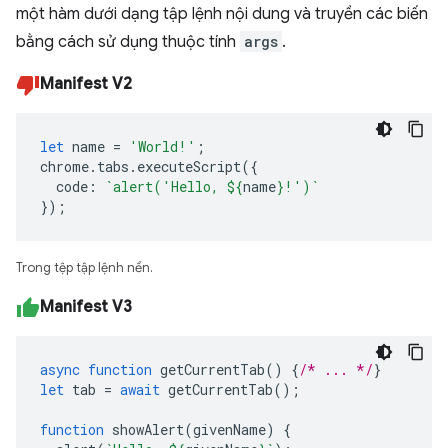
một hàm dưới dạng tập lệnh nội dung và truyền các biến
bằng cách sử dụng thuộc tính
args
.
Manifest V2
let
name
=
'World!'
;
chrome
.
tabs
.
executeScript
({
code
:
`alert('Hello, 
${
name
}
!')`
});
Trong tệp tập lệnh nền.
Manifest V3
async
function
getCurrentTab
()
{
/* ... */
}
let
tab
=
await
getCurrentTab
();
function
showAlert
(
givenName
)
{