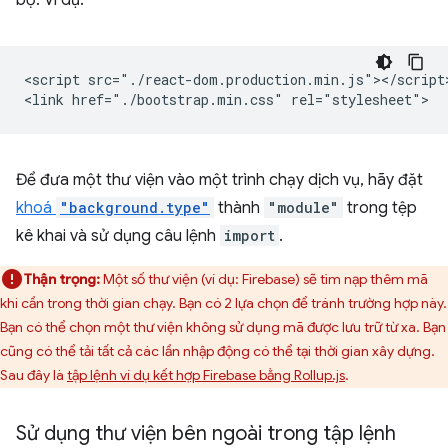
bộ. Ví dụ:
<script src="./react-dom.production.min.js"></script>
Để đưa một thư viện vào một trình chạy dịch vụ, hãy đặt
khoá
"background.type"
thành
"module"
trong tệp
kê khai và sử dụng câu lệnh
import
.
Thận trọng:
Một số thư viện (ví dụ: Firebase) sẽ tìm nạp thêm mã
khi cần trong thời gian chạy. Bạn có 2 lựa chọn để tránh trường hợp này.
Bạn có thể chọn một thư viện không sử dụng mã được lưu trữ từ xa. Bạn
cũng có thể tải tất cả các lần nhập động có thể tại thời gian xây dựng.
Sau đây là
tập lệnh ví dụ kết hợp Firebase bằng Rollup.js
.
Sử dụng thư viện bên ngoài trong tập lệnh