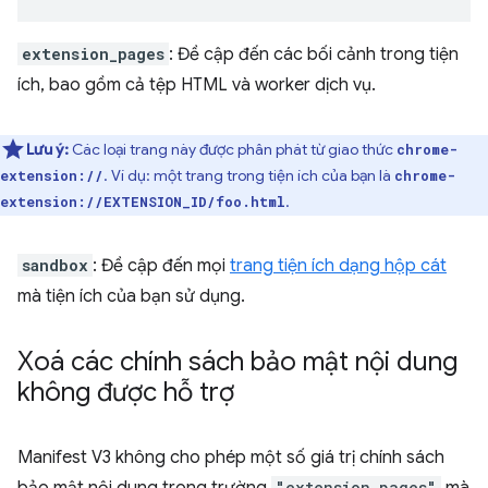
extension_pages
: Đề cập đến các bối cảnh trong tiện
ích, bao gồm cả tệp HTML và worker dịch vụ.
Lưu ý:
Các loại trang này được phân phát từ giao thức
chrome-
. Ví dụ: một trang trong tiện ích của bạn là
extension://
chrome-
.
extension://EXTENSION_ID/foo.html
sandbox
: Đề cập đến mọi
trang tiện ích dạng hộp cát
mà tiện ích của bạn sử dụng.
Xoá các chính sách bảo mật nội dung
không được hỗ trợ
Manifest V3 không cho phép một số giá trị chính sách
bảo mật nội dung trong trường
"extension_pages"
mà