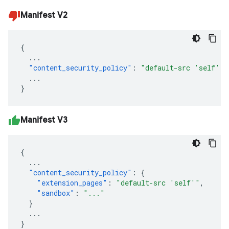
Manifest V2
{
...
"content_security_policy"
:
"default-src 'self'"
...
}
Manifest V3
{
...
"content_security_policy"
:
{
"extension_pages"
:
"default-src 'self'"
,
"sandbox"
:
"..."
}
...
}