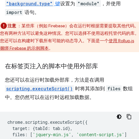
"background.type"
键
设置为
"module"
，并使用
import
语句。
注意
：某些库（例如 Firebase）会在运行时根据需要提取其他代码。
您有两种方法可以避免这种情况。您可以选择不使用远程托管代码的库。
您还可以在构建时下载所有可能的动态导入。下面是一个
使用 Rollup.js
捆绑 Firebase 的示例脚本
。
在标签页注入的脚本中使用外部库
您还可以在运行时加载外部库，方法是在调用
scripting.executeScript()
时将其添加到
files
数组
中。您仍然可以在运行时远程加载数据。
chrome
.
scripting
.
executeScript
({
target
:
{
tabId
:
tab
.
id
},
files
:
[
'jquery-min.js'
,
'content-script.js'
]