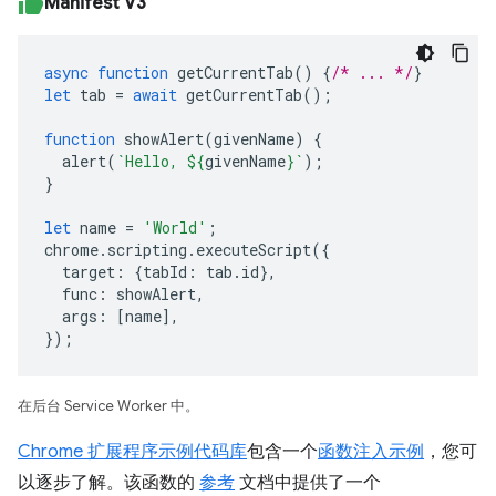
Manifest V3
async
function
getCurrentTab
()
{
/* ... */
}
let
tab
=
await
getCurrentTab
();
function
showAlert
(
givenName
)
{
alert
(
`Hello, 
${
givenName
}
`
);
}
let
name
=
'World'
;
chrome
.
scripting
.
executeScript
({
target
:
{
tabId
:
tab
.
id
},
func
:
showAlert
,
args
:
[
name
],
});
在后台 Service Worker 中。
Chrome 扩展程序示例代码库
包含一个
函数注入示例
，您可
以逐步了解。该函数的
参考
文档中提供了一个