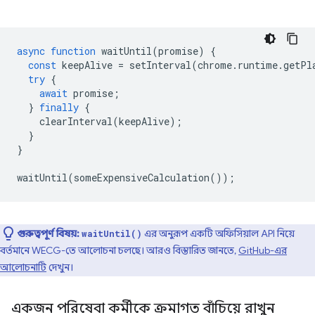
async
function
waitUntil
(
promise
)
{
const
keepAlive
=
setInterval
(
chrome
.
runtime
.
getPl
try
{
await
promise
;
}
finally
{
clearInterval
(
keepAlive
);
}
}
waitUntil
(
someExpensiveCalculation
());
গুরুত্বপূর্ণ বিষয়:
এর অনুরূপ একটি অফিসিয়াল API নিয়ে
waitUntil()
বর্তমানে WECG-তে আলোচনা চলছে। আরও বিস্তারিত জানতে,
GitHub-এর
আলোচনাটি
দেখুন।
একজন পরিষেবা কর্মীকে ক্রমাগত বাঁচিয়ে রাখুন