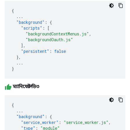
{
...
"background"
:
{
"scripts"
:
[
"backgroundContextMenus.js"
,
"backgroundOauth.js"
],
"persistent"
:
false
},
...
}
ম্যানিফেস্ট ভি৩
{
...
"background"
:
{
"service_worker"
:
"service_worker.js"
,
"type"
:
"module"