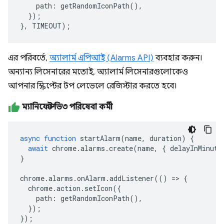
path
:
getRandomIconPath
(),
});
},
TIMEOUT
);
এর পরিবর্তে,
অ্যালার্ম এপিআই (Alarms API)
ব্যবহার করুন।
অন্যান্য লিসেনারের মতোই, অ্যালার্ম লিসেনারগুলোকেও
আপনার স্ক্রিপ্টের টপ লেভেলে রেজিস্টার করতে হবে।
ম্যানিফেস্ট ভি৩ পরিষেবা কর্মী
async
function
startAlarm
(
name
,
duration
)
{
await
chrome
.
alarms
.
create
(
name
,
{
delayInMinute
}
chrome
.
alarms
.
onAlarm
.
addListener
(()
=>
{
chrome
.
action
.
setIcon
({
path
:
getRandomIconPath
(),
});
});