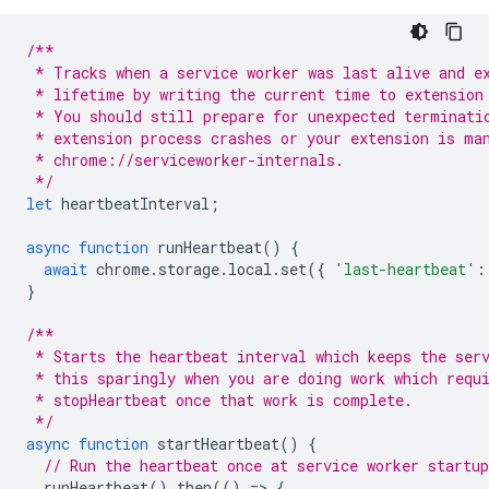
/**
 * Tracks when a service worker was last alive and e
 * lifetime by writing the current time to extension
 * You should still prepare for unexpected terminati
 * extension process crashes or your extension is ma
 * chrome://serviceworker-internals. 
 */
let
heartbeatInterval
;
async
function
runHeartbeat
()
{
await
chrome
.
storage
.
local
.
set
({
'last-heartbeat'
:
}
/**
 * Starts the heartbeat interval which keeps the ser
 * this sparingly when you are doing work which requ
 * stopHeartbeat once that work is complete.
 */
async
function
startHeartbeat
()
{
// Run the heartbeat once at service worker startup
runHeartbeat
().
then
(()
=
>
{