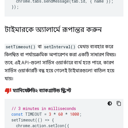
chrome
.
tabs
.
sendMessage
(
tab
.
id
,
{
name
});
});
টাইমারকে অ্যালার্মে রূপান্তর করুন
setTimeout()
বা
setInterval()
মেথড ব্যবহার করে
বিলম্বিত বা পর্যায়ক্রমিক অপারেশন করা একটি সাধারণ বিষয়।
তবে, এই API-গুলো সার্ভিস ওয়ার্কারে ব্যর্থ হতে পারে, কারণ
সার্ভিস ওয়ার্কারটি বন্ধ হয়ে গেলেই টাইমারগুলো বাতিল হয়ে
যায়।
ম্যানিফেস্ট ভি২ ব্যাকগ্রাউন্ড স্ক্রিপ্ট
// 3 minutes in milliseconds
const
TIMEOUT
=
3
*
60
*
1000
;
setTimeout
(()
=>
{
chrome
.
action
.
setIcon
({