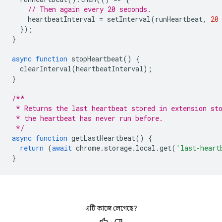
// Then again every 20 seconds.
heartbeatInterval
=
setInterval
(
runHeartbeat
,
20
});
}
async
function
stopHeartbeat
()
{
clearInterval
(
heartbeatInterval
);
}
/**
 * Returns the last heartbeat stored in extension st
 * the heartbeat has never run before.
 */
async
function
getLastHeartbeat
()
{
return
(
await
chrome
.
storage
.
local
.
get
(
'last-heart
}
এটি কাজে লেগেছে?