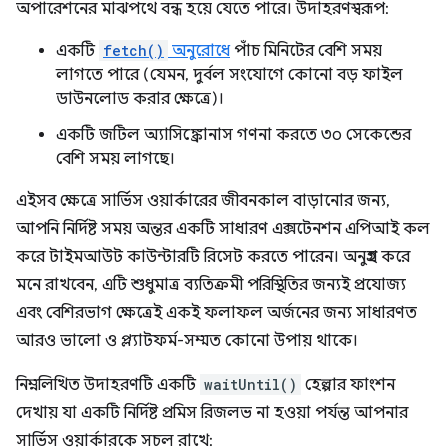
অপারেশনের মাঝপথে বন্ধ হয়ে যেতে পারে। উদাহরণস্বরূপ:
একটি
fetch()
অনুরোধে
পাঁচ মিনিটের বেশি সময়
লাগতে পারে (যেমন, দুর্বল সংযোগে কোনো বড় ফাইল
ডাউনলোড করার ক্ষেত্রে)।
একটি জটিল অ্যাসিঙ্ক্রোনাস গণনা করতে ৩০ সেকেন্ডের
বেশি সময় লাগছে।
এইসব ক্ষেত্রে সার্ভিস ওয়ার্কারের জীবনকাল বাড়ানোর জন্য,
আপনি নির্দিষ্ট সময় অন্তর একটি সাধারণ এক্সটেনশন এপিআই কল
করে টাইমআউট কাউন্টারটি রিসেট করতে পারেন। অনুগ্রহ করে
মনে রাখবেন, এটি শুধুমাত্র ব্যতিক্রমী পরিস্থিতির জন্যই প্রযোজ্য
এবং বেশিরভাগ ক্ষেত্রেই একই ফলাফল অর্জনের জন্য সাধারণত
আরও ভালো ও প্ল্যাটফর্ম-সম্মত কোনো উপায় থাকে।
নিম্নলিখিত উদাহরণটি একটি
waitUntil()
হেল্পার ফাংশন
দেখায় যা একটি নির্দিষ্ট প্রমিস রিজলভ না হওয়া পর্যন্ত আপনার
সার্ভিস ওয়ার্কারকে সচল রাখে: