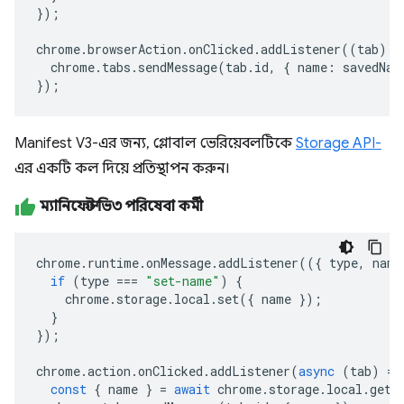
});
chrome
.
browserAction
.
onClicked
.
addListener
((
tab
)
=
chrome
.
tabs
.
sendMessage
(
tab
.
id
,
{
name
:
savedNam
});
Manifest V3-এর জন্য, গ্লোবাল ভেরিয়েবলটিকে
Storage API-
এর একটি কল দিয়ে প্রতিস্থাপন করুন।
ম্যানিফেস্ট ভি৩ পরিষেবা কর্মী
chrome
.
runtime
.
onMessage
.
addListener
(({
type
,
name
if
(
type
===
"set-name"
)
{
chrome
.
storage
.
local
.
set
({
name
});
}
});
chrome
.
action
.
onClicked
.
addListener
(
async
(
tab
)
=>
const
{
name
}
=
await
chrome
.
storage
.
local
.
get
(