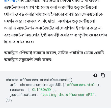
এপিআই
ব্যবহারকারীর অভিজ্ঞতায় কোনো ব্যাঘাত না ঘটিয়ে,
এক্সটেনশনের সাথে প্যাকেজ করা অপ্রদর্শিত ডকুমেন্টগুলো
খোলা ও বন্ধ করার মাধ্যমে এই ধরনের ব্যবহারের ক্ষেত্রগুলোকে
সমর্থন করে। মেসেজ পাসিং ছাড়া, অফস্ক্রিন ডকুমেন্টগুলো
অন্যান্য এক্সটেনশন কনটেক্সটের সাথে এপিআই শেয়ার করে না,
বরং এক্সটেনশনগুলোর ইন্টারঅ্যাক্ট করার জন্য পূর্ণাঙ্গ ওয়েব পেজ
হিসেবে কাজ করে।
অফস্ক্রিন এপিআই ব্যবহার করতে, সার্ভিস ওয়ার্কার থেকে একটি
অফস্ক্রিন ডকুমেন্ট তৈরি করুন।
chrome
.
offscreen
.
createDocument
({
url
:
chrome
.
runtime
.
getURL
(
'offscreen.html'
),
reasons
:
[
'CLIPBOARD'
],
justification
:
'testing the offscreen API'
,
});