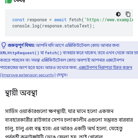
ফেচ()
const
response
=
await
fetch
(
'https://www.example.
console
.
log
(
response
.
statusText
);
গুরুত্বপূর্ণ বিষয়:
আপনি যদি আগে এক্সিকিউটেবল কোড আনার জন্য
বা
ব্যবহার করে থাকেন, তবে এখন থেকে আর তা
XMLHttpRequest()
fetch()
করতে পারবেন না। সমস্ত এক্সিকিউটেবল কোড অবশ্যই আপনার এক্সটেনশন
প্যাকেজের অংশ হতে হবে। আরও তথ্যের জন্য,
এক্সটেনশন নিরাপত্তা উন্নত করুন
(Improve extension security)
দেখুন।
স্থায়ী অবস্থা
সার্ভিস ওয়ার্কারগুলো ক্ষণস্থায়ী, যার মানে হলো একজন
ব্যবহারকারীর ব্রাউজার সেশন চলাকালীন এগুলো সম্ভবত বারবার
চালু, চালু এবং বন্ধ হবে। এর আরও একটি অর্থ হলো, যেহেতু
পূর্ববর্তী কনটেক্সটটি ভেঙে ফেলা হয়, তাই গ্লোবাল