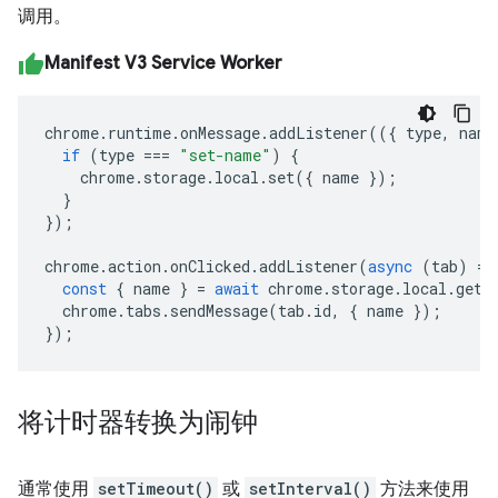
调用。
Manifest V3 Service Worker
chrome
.
runtime
.
onMessage
.
addListener
(({
type
,
name
if
(
type
===
"set-name"
)
{
chrome
.
storage
.
local
.
set
({
name
});
}
});
chrome
.
action
.
onClicked
.
addListener
(
async
(
tab
)
=>
const
{
name
}
=
await
chrome
.
storage
.
local
.
get
(
chrome
.
tabs
.
sendMessage
(
tab
.
id
,
{
name
});
});
将计时器转换为闹钟
通常使用
setTimeout()
或
setInterval()
方法来使用