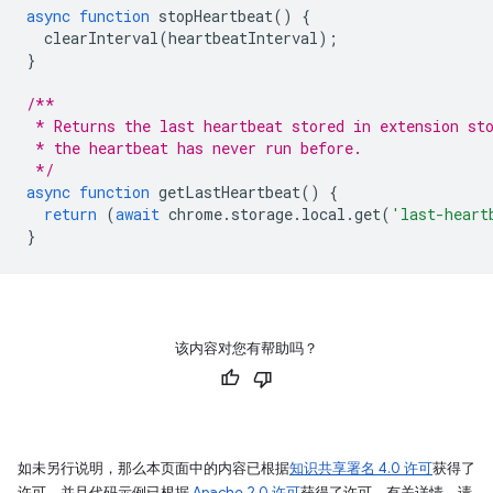
async
function
stopHeartbeat
()
{
clearInterval
(
heartbeatInterval
);
}
/**
 * Returns the last heartbeat stored in extension st
 * the heartbeat has never run before.
 */
async
function
getLastHeartbeat
()
{
return
(
await
chrome
.
storage
.
local
.
get
(
'last-heart
}
该内容对您有帮助吗？
如未另行说明，那么本页面中的内容已根据
知识共享署名 4.0 许可
获得了
许可，并且代码示例已根据
Apache 2.0 许可
获得了许可。有关详情，请