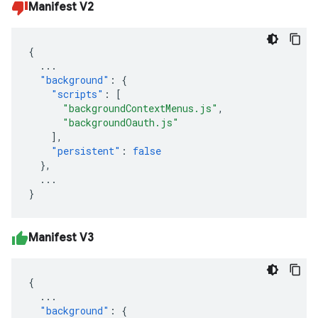
Manifest V2
{
...
"background"
:
{
"scripts"
:
[
"backgroundContextMenus.js"
,
"backgroundOauth.js"
],
"persistent"
:
false
},
...
}
Manifest V3
{
...
"background"
:
{