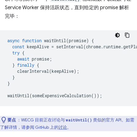
Service Worker 保持活跃状态，直到给定的 promise 解析
完毕：
async
function
waitUntil
(
promise
)
{
const
keepAlive
=
setInterval
(
chrome
.
runtime
.
getPl
try
{
await
promise
;
}
finally
{
clearInterval
(
keepAlive
);
}
}
waitUntil
(
someExpensiveCalculation
());
要点
：WECG 目前正在讨论与
类似的官方 API。如需
waitUntil()
了解详情，请参阅 GitHub 上的
讨论
。