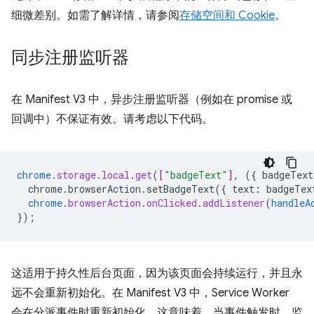
细微差别。如需了解详情，请参阅
存储空间和 Cookie
。
同步注册监听器
在 Manifest V3 中，异步注册监听器（例如在 promise 或
回调中）不保证有效。请考虑以下代码。
chrome
.
storage
.
local
.
get
(
[
"badgeText"
]
,
(
{
badgeText
chrome.browserAction.setBadgeText({
text
:
badgeTex
chrome
.
browserAction
.
onClicked
.
addListener
(
handleA
}
);
这适用于持久性后台页面，因为该页面会持续运行，并且永
远不会重新初始化。在 Manifest V3 中，Service Worker
会在分派事件时重新初始化。这意味着，当事件触发时，监