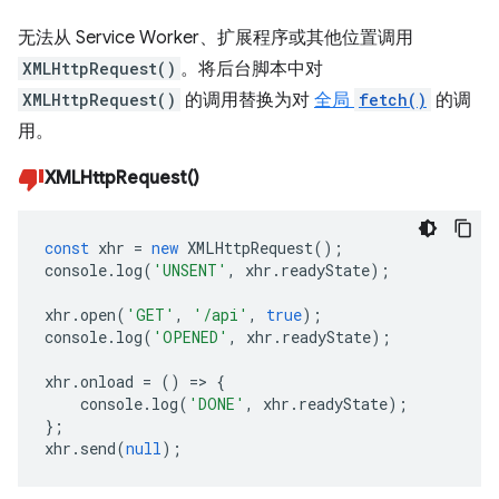
无法从 Service Worker、扩展程序或其他位置调用
XMLHttpRequest()
。将后台脚本中对
XMLHttpRequest()
的调用替换为对
全局
fetch()
的调
用。
XMLHttpRequest()
const
xhr
=
new
XMLHttpRequest
();
console
.
log
(
'UNSENT'
,
xhr
.
readyState
);
xhr
.
open
(
'GET'
,
'/api'
,
true
);
console
.
log
(
'OPENED'
,
xhr
.
readyState
);
xhr
.
onload
=
()
=>
{
console
.
log
(
'DONE'
,
xhr
.
readyState
);
};
xhr
.
send
(
null
);