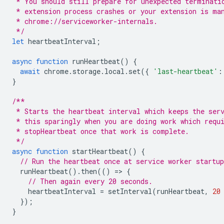
 * You should still prepare for unexpected terminati
 * extension process crashes or your extension is ma
 * chrome://serviceworker-internals. 
 */
let
heartbeatInterval
;
async
function
runHeartbeat
()
{
await
chrome
.
storage
.
local
.
set
({
'last-heartbeat'
:
}
/**
 * Starts the heartbeat interval which keeps the ser
 * this sparingly when you are doing work which requ
 * stopHeartbeat once that work is complete.
 */
async
function
startHeartbeat
()
{
// Run the heartbeat once at service worker startup
runHeartbeat
().
then
(()
=
>
{
// Then again every 20 seconds.
heartbeatInterval
=
setInterval
(
runHeartbeat
,
20
});
}