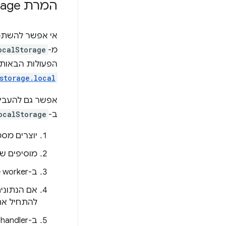
המרת local
Storage 
אי אפשר להשת
מ-
ocalStorage
הפעולות הבאות.
storage.local
אפשר גם להעביר
ב-
ocalStorage
יוצרים מס
מוסיפים ש
ב-service worker של התוסף, בודקים את
אם הנתוני
להתחיל את
ב-handler‏