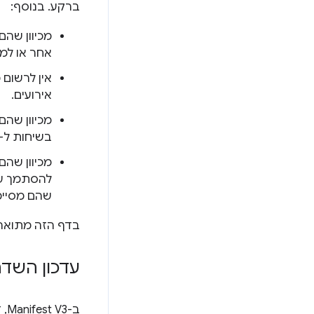
ברקע. בנוסף:
מכיוון שהם לא י
אחר או למ
אירועים.
מכיוון שהם
בשיחות ל-
מכיוון שה
שהם מסיימ
בדף הזה מתוארו
עדכון השדה 'background' במ
ב-Manifest V3, דפי הרקע מוחלפים ב