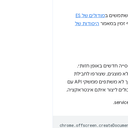
שתמשים ב
מודולים של ES
ף זמין במאמר
היסודות של
י לפתוח חלון או כרטיסייה חדשים באופן חזותי.
 מוצגים, שצורפו לחבילת
התוסף, בלי לפגוע בחוויית המשתמש. חוץ מהעברת הודעות, מסמכים מחוץ למסך לא משתפים ממשקי API עם
לים ליצור איתם אינטראקציה.
chrome
.
offscreen
.
createDocume