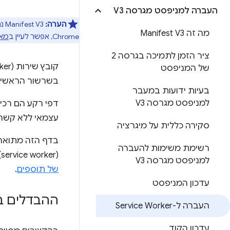
העברה למניפסט מגרסה V3
הערה:
מה זה Manifest V3
Chrome, אפשר לעיין ב
מאמ
ציר הזמן לתמיכה בגרסה 2
של המניפסט
בשרשור הראשי. 
בעיות ידועות במעבר
למניפסט מגרסה V3
דפי רקע הם רכי
עצמאי ללא קשר ל
סקירה כללית על מיגרציה
רשימת משימות להעברה
(service worker) של תוספים זמין במדריך
למניפסט מגרסה V3
של תוספים
.
עדכון המניפסט
ההבדלים בין סקריפט
העברה ל-Service Worker
עדכון הקוד