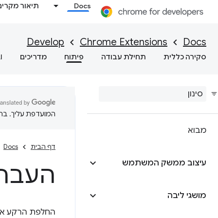
Docs
תיאור מקרים
Develop
Chrome Extensions
Docs
סקירה כללית
תחילת עבודה
פיתוח
מדריכים
I
המועדפת עליך. בתרג
מבוא
דף הבית
Docs
עיצוב ממשק המשתמש
העברה ל-rker
מושגי ליבה
החלפת הרקע או דפי ה