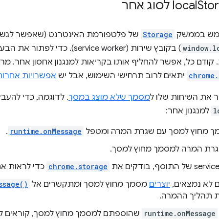
לסוג אחר
מש בממשק
Storage
של פלטפורמת האינטרנט (שאפשר לגשת
window.l
) בקובץ שירות (service worker).
 קודם כל, אפשר להחליף אותו בקריאות למנגנון אחסון אחר. מ
chrome.
יתאים לרוב תרחישי השימוש, אבל יש
אפשרויות אחרות
 את השיחות שלו ל
מסמך שלא מוצג במסך
. לדוגמה, כדי להעב
l
למנגנון אחר:
מך מחוץ למסך עם שגרת המרה ומטפל
runtime.onMessage
.
גרת המרה למסמך מחוץ למסך.
chrome.storage
כדי לראות את
ם לא נמצאים,
יוצרים
מסמך מחוץ למסך ומתקשרים אל
ssage()
 תהליך ההמרה.
runtime.onMessage
שהוספתם למסמך מחוץ למסך, קוראים ל