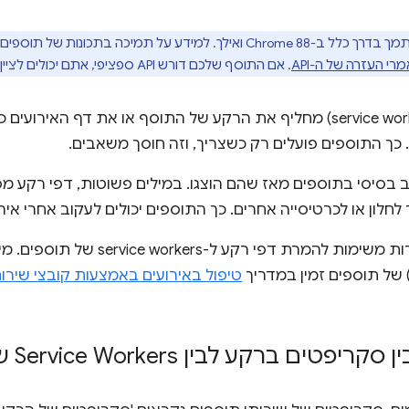
Manifest V3 נתמך בדרך כלל ב-Chrome 88 ואילך. למידע על תמיכה ב
רי העזרה של ה-API
. אם התוסף שלכם דורש API ספציפי, אתם יכולים לציין
קובץ שירות (service worker) מחליף את הרקע של התוסף או את דף ה
כך התוספים פועלים רק כשצריך, וזה חוסך משאבים.
ב בסיסי בתוספים מאז שהם הוצגו. במילים פשוטות, דפי רקע מ
חלון או לכרטיסייה אחרים. כך התוספים יכולים לעקוב אחרי אירו
בדף הזה מתוארות משימות להמרת דפי רק
טיפול באירועים באמצעות קובצי שירו
ים ברקע לבין Service Workers של תוספים