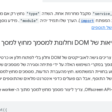
"service
מקבל מחרוזת אחת. השדה
"type"
נחוץ רק אם מ
ת המפתח
import
). הערך שלו תמיד יהיה
"module"
. מידע נוס
נות למסמך מחוץ למסך
חלק מהתוספים צריכים גישה לאובייקטים של DOM וחלון בל
מך במקרי השימוש האלה על ידי פתיחה וסגירה של מסמכים שלא
ל התוסף, אבל הם פועלים כדפי אינטרנט מלאים שהתוספים יכו
se.
nt
({