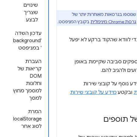
שינויים
שצריך
תכונות של תוספים שנוספו בגרסאות מאוחרות יותר של
לבצע
גרסת Chrome מינימלית
בקובץ המניפסט.
עדכון השדה
אירועים כדי לוודא שהקוד ברקע לא יפעל
'background
' במניפסט
העברת
ספקים סביבה שקיימת באופן
קריאות של
עים ולהגיב להם.
DOM
וחלונות
ע ל-service workers של תוספים. מידע נוסף על קובצי שירות
למסמך מחוץ
ת
ובקטע
מידע על קובצי שירות
למסך
המרת
localStorage
לסוג אחר