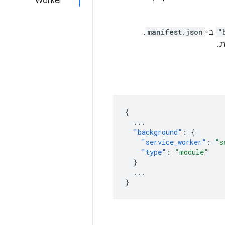
Worker
"
ב-
manifest.json
.
.
{
...
"background"
:
{
"service_worker"
:
"s
"type"
:
"module"
}
...
}