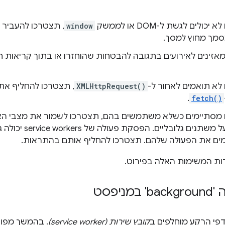
כולים לגשת ל-DOM או לממשק
window
סמך מחוץ למסך.
 לא תואמים לאחור ל-
XMLHttpRequest()
, תצטרכו להחליף א
.
fetch()
ם מסתיימים כשלא משתמשים בהם, תצטרכו לשמור את מצבי הא
להסתמך על משתנים גל
ים את הפעולה שלהם. תצטרכו להחליף אותם בהתראות.
ת המשימות האלה בפירוט.
ניפסט
קובץ שירות (service worker)
. בהמשך מפור