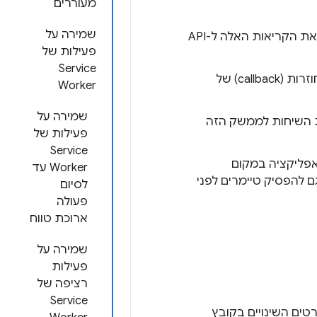
מעוררים
שמירה על
, תצטרכו להעביר את הקריאות האלה ל-API
פעילות של
Service
אין לרשום מאזינים לאירועים בתגובה להבטחות שהוחזרו או בתוך קריאות חוזרות (callback) של
Worker
שמירה על
ת השיחות לממשק הזה
פעילות של
Service
פליקציה במקום
Worker עד
ובליים. הפסקת פעולה של service workers יכולה גם להפסיק טיימרים לפני
לסיום
פעולה
ארוכת טווח
שמירה על
פעילות
רציפה של
Service
טים השינויים בקובץ