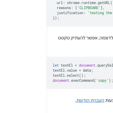
url
:
chrome
.
runtime
.
getURL
(
reasons
:
[
'CLIPBOARD'
],
justification
:
'testing the
});
 לדוגמה, אפשר להעתיק טקסט
let
textEl
=
document
.
querySe
textEl
.
value
=
data
;
textEl
.
select
();
document
.
execCommand
(
'copy'
)
צעות
העברת הודעות
.