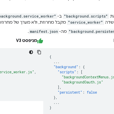
את
"background.scripts"
ב-
background.service_worker"
השדה
"service_worker"
מקבל מחרוזת, ולא מערך של מחרוזות
"background.persiste
מה-
manifest.json
.
מניפסט V3
{
...
"background"
:
{
ervice_worker.js"
,
"scripts"
:
[
"backgroundContextMenus.j
"backgroundOauth.js"
],
"persistent"
:
false
},
...
}