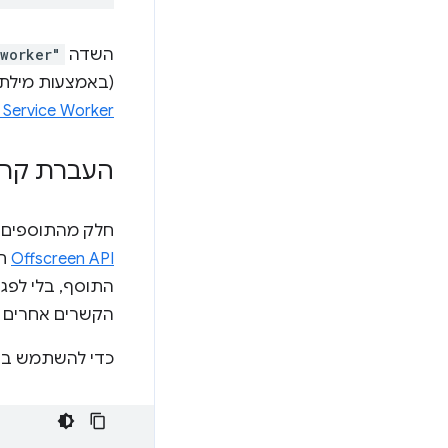
השדה
_worker"
(באמצעות מיל
Service Worker של תוספים
העברת קריאות של DOM וחלו
Offscreen API
תו
הקשרים אחרים ש
כדי להשתמש ב-Offscreen API, צריך ליצור מסמך מחוץ למסך מתוך ה-rvice worker