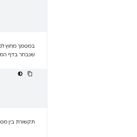
במסמך מחוץ למס
שנבחר בדף המא
תקשורת בין מסמ