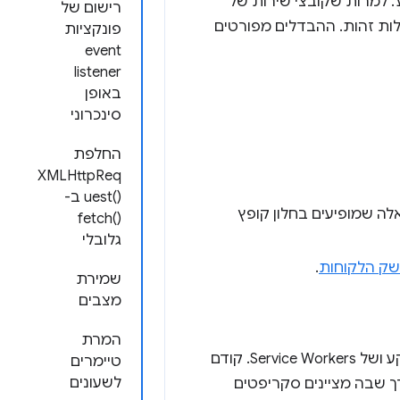
. למרות שקובצי שירות של
רישום של
לות זהות. ההבדלים מפורטים
פונקציות
event
listener
באופן
סינכרוני
החלפת
XMLHttpReq
uest()‎ ב-
אלה שמופיעים בחלון קופץ
fetch()‎
גלובלי
ק הלקוחות
.
שמירת
מצבים
המרת
תצטרכו לבצע כמה שינויים בקוד כדי להתאים את הפונקציות של סקריפטים ברקע ושל Service Workers. קודם
טיימרים
לשעונים
בקובץ מניפסט שונה מהדרך שבה מציינים סקריפטים