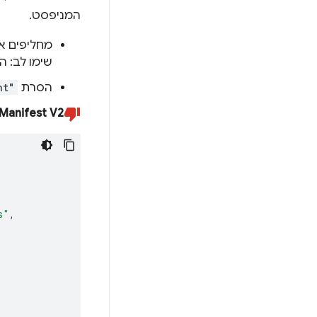
המניפסט.
מחליפים 
שימו לב: 
הסרת
nt"
Manifest V2
s"
,