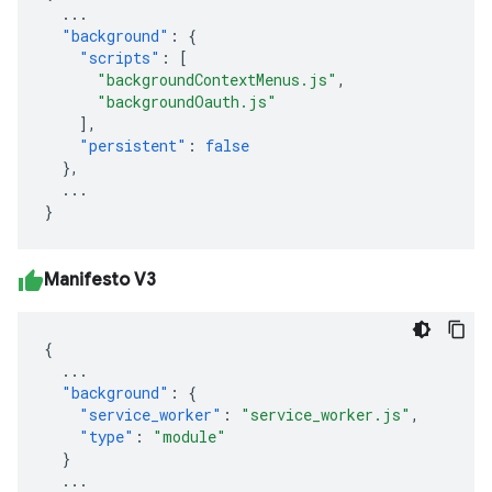
...
"background"
:
{
"scripts"
:
[
"backgroundContextMenus.js"
,
"backgroundOauth.js"
],
"persistent"
:
false
},
...
}
Manifesto V3
{
...
"background"
:
{
"service_worker"
:
"service_worker.js"
,
"type"
:
"module"
}
...