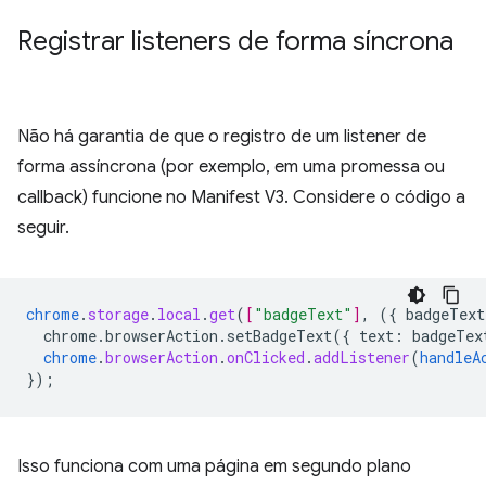
Registrar listeners de forma síncrona
Não há garantia de que o registro de um listener de
forma assíncrona (por exemplo, em uma promessa ou
callback) funcione no Manifest V3. Considere o código a
seguir.
chrome
.
storage
.
local
.
get
(
[
"badgeText"
]
,
(
{
badgeText
chrome.browserAction.setBadgeText({
text
:
badgeTex
chrome
.
browserAction
.
onClicked
.
addListener
(
handleA
}
);
Isso funciona com uma página em segundo plano