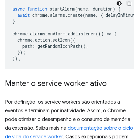
async
function
startAlarm
(
name
,
duration
)
{
await
chrome
.
alarms
.
create
(
name
,
{
delayInMinute
}
chrome
.
alarms
.
onAlarm
.
addListener
(()
=>
{
chrome
.
action
.
setIcon
({
path
:
getRandomIconPath
(),
});
});
Manter o service worker ativo
Por definição, os service workers são orientados a
eventos e terminam por inatividade. Assim, o Chrome
pode otimizar o desempenho e o consumo de memória
da extensão. Saiba mais na
documentação sobre o ciclo
de vida do service worker
. Casos excepcionais podem