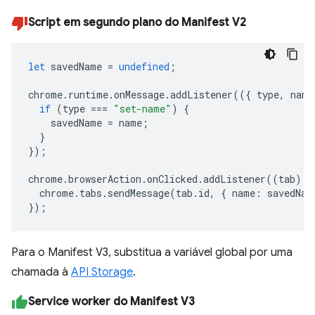
Script em segundo plano do Manifest V2
let
savedName
=
undefined
;
chrome
.
runtime
.
onMessage
.
addListener
(({
type
,
name
if
(
type
===
"set-name"
)
{
savedName
=
name
;
}
});
chrome
.
browserAction
.
onClicked
.
addListener
((
tab
)
=
chrome
.
tabs
.
sendMessage
(
tab
.
id
,
{
name
:
savedNam
});
Para o Manifest V3, substitua a variável global por uma
chamada à
API Storage
.
Service worker do Manifest V3