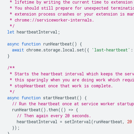
 * lifetime by writing the current time to extension
 * You should still prepare for unexpected terminati
 * extension process crashes or your extension is ma
 * chrome://serviceworker-internals. 
 */
let
heartbeatInterval
;
async
function
runHeartbeat
()
{
await
chrome
.
storage
.
local
.
set
({
'last-heartbeat'
:
}
/**
 * Starts the heartbeat interval which keeps the ser
 * this sparingly when you are doing work which requ
 * stopHeartbeat once that work is complete.
 */
async
function
startHeartbeat
()
{
// Run the heartbeat once at service worker startup
runHeartbeat
().
then
(()
=
>
{
// Then again every 20 seconds.
heartbeatInterval
=
setInterval
(
runHeartbeat
,
20
});
}