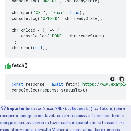
console
.
log
(
'UNSENT'
,
xhr
.
readyState
);
xhr
.
open
(
'GET'
,
'/api'
,
true
);
console
.
log
(
'OPENED'
,
xhr
.
readyState
);
xhr
.
onload
=
()
=>
{
console
.
log
(
'DONE'
,
xhr
.
readyState
);
};
xhr
.
send
(
null
);
fetch()
const
response
=
await
fetch
(
'https://www.example.
console
.
log
(
response
.
statusText
);
Importante
:se você usou
ou
para
XMLHttpRequest()
fetch()
recuperar código executável, não é mais possível fazer isso. Todo o
código executável precisa fazer parte do pacote de extensão. Para
mais informações, consulte
Melhorar a segurança das extensões
.