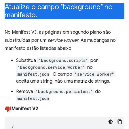
Atualize o campo "background" no
manifesto
.
No Manifest V3, as páginas em segundo plano são
substituídas por um
service worker
. As mudanças no
manifesto estão listadas abaixo.
Substitua
"background.scripts"
por
"background.service_worker"
no
manifest.json
. O campo
"service_worker"
aceita uma string, não uma matriz de strings.
Remova
"background.persistent"
do
manifest.json
.
Manifest V2
{