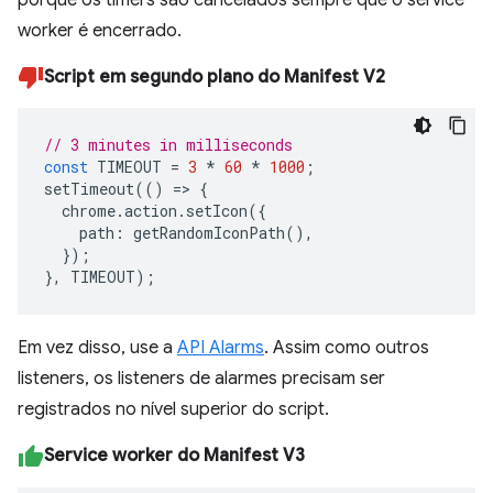
worker é encerrado.
Script em segundo plano do Manifest V2
// 3 minutes in milliseconds
const
TIMEOUT
=
3
*
60
*
1000
;
setTimeout
(()
=>
{
chrome
.
action
.
setIcon
({
path
:
getRandomIconPath
(),
});
},
TIMEOUT
);
Em vez disso, use a
API Alarms
. Assim como outros
listeners, os listeners de alarmes precisam ser
registrados no nível superior do script.
Service worker do Manifest V3