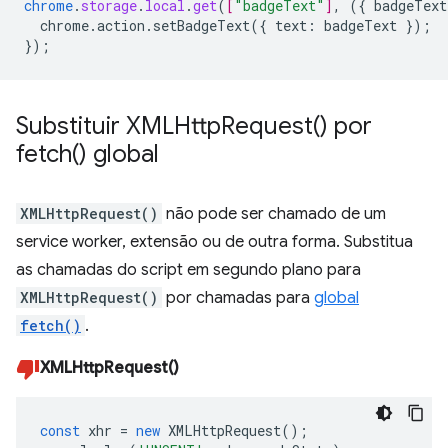
chrome
.
storage
.
local
.
get
(
[
"badgeText"
]
,
(
{
badgeText
chrome.action.setBadgeText({
text
:
badgeText
}
);
}
);
Substituir
XMLHttp
Request(
) por
fetch(
) global
XMLHttpRequest()
não pode ser chamado de um
service worker, extensão ou de outra forma. Substitua
as chamadas do script em segundo plano para
XMLHttpRequest()
por chamadas para
global
fetch()
.
XMLHttpRequest()
const
xhr
=
new
XMLHttpRequest
();