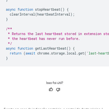
async
function
stopHeartbeat
()
{
clearInterval
(
heartbeatInterval
);
}
/**
 * Returns the last heartbeat stored in extension st
 * the heartbeat has never run before.
 */
async
function
getLastHeartbeat
()
{
return
(
await
chrome
.
storage
.
local
.
get
(
'last-heart
}
Isso foi útil?