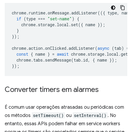
chrome
.
runtime
.
onMessage
.
addListener
(({
type
,
name
if
(
type
===
"set-name"
)
{
chrome
.
storage
.
local
.
set
({
name
});
}
});
chrome
.
action
.
onClicked
.
addListener
(
async
(
tab
)
=>
const
{
name
}
=
await
chrome
.
storage
.
local
.
get
(
chrome
.
tabs
.
sendMessage
(
tab
.
id
,
{
name
});
});
Converter timers em alarmes
É comum usar operações atrasadas ou periódicas com
os métodos
setTimeout()
ou
setInterval()
. No
entanto, essas APIs podem falhar em service workers
porque os timers são cancelados sempre que o service