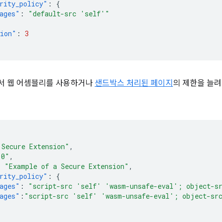
rity_policy"
:
{
ages"
:
"default-src 'self'"
sion"
:
3
서 웹 어셈블리를 사용하거나
샌드박스 처리된 페이지
의 제한을 늘려
 Secure Extension"
,
.0"
,
:
"Example of a Secure Extension"
,
rity_policy"
:
{
ages"
:
"script-src 'self' 'wasm-unsafe-eval'; object-s
ages"
:
"script-src 'self' 'wasm-unsafe-eval'; object-sr