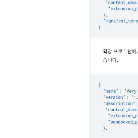
"content_secu
"extension_p
},
"manifest_ver
}
확장 프로그램에
습니다.
{
"name"
:
"Very
"version"
:
"1
"description"
"content_secu
"extension_p
"sandboxed_p
},