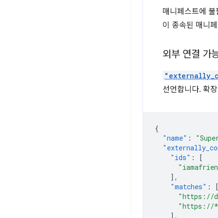
매니페스트에 불필
이 종속된 매니페
외부 연결 가
"externally_
선언합니다. 확장
{
"name"
:
"Supe
"externally_co
"ids"
:
[
"iamafrien
],
"matches"
:
"https://d
"https://
],