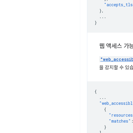
"accepts_tls
},
...
}
웹 액세스 가
"web_accessi
을 감지할 수 있
{
...
"web_accessibl
{
"resources
"matches"
}
]