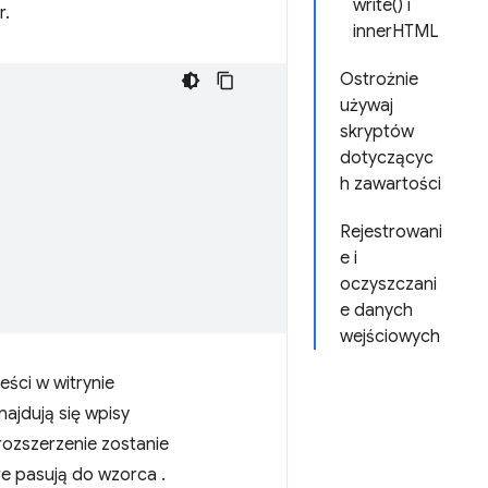
write() i
r.
innerHTML
Ostrożnie
używaj
skryptów
dotyczącyc
h zawartości
Rejestrowani
e i
oczyszczani
e danych
wejściowych
ści w witrynie
ajdują się wpisy
i rozszerzenie zostanie
tóre pasują do wzorca
.