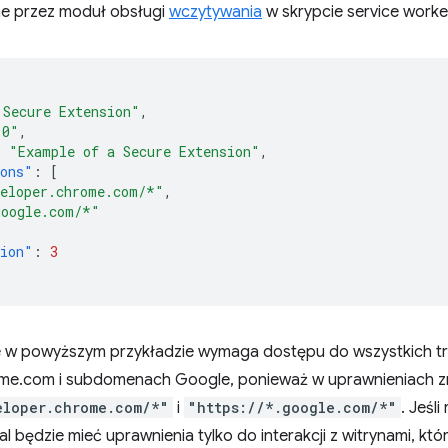
e przez moduł obsługi
wczytywania
w skrypcie service worke
 Secure Extension"
,
.0"
,
:
"Example of a Secure Extension"
,
ions"
:
[
veloper.chrome.com/*"
,
google.com/*"
sion"
:
3
e w powyższym przykładzie wymaga dostępu do wszystkich tre
me.com i subdomenach Google, ponieważ w uprawnieniach zn
eloper.chrome.com/*"
i
"https://*.google.com/*"
. Jeśl
l będzie mieć uprawnienia tylko do interakcji z witrynami, k