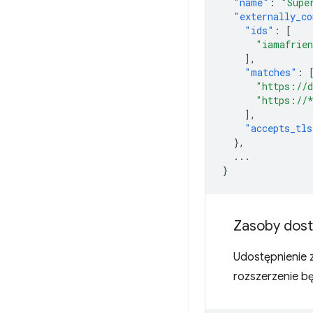
"name"
:
"Supe
"externally_co
"ids"
:
[
"iamafrien
],
"matches"
:
"https://d
"https://
],
"accepts_tls
},
...
}
Zasoby dost
Udostępnienie 
rozszerzenie bę