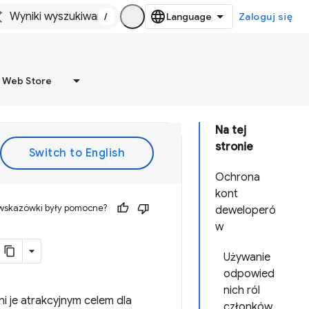
/
Zaloguj się
 Web Store
Na tej
stronie
Ochrona
kont
 wskazówki były pomocne?
deweloperó
w
Używanie
odpowied
nich ról
i je atrakcyjnym celem dla
członków