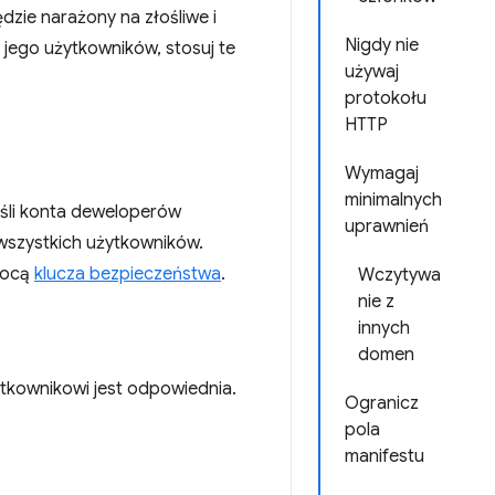
dzie narażony na złośliwe i
Nigdy nie
 jego użytkowników, stosuj te
używaj
protokołu
HTTP
Wymagaj
minimalnych
eśli konta deweloperów
uprawnień
wszystkich użytkowników.
omocą
klucza bezpieczeństwa
.
Wczytywa
nie z
innych
domen
ytkownikowi jest odpowiednia.
Ogranicz
pola
manifestu