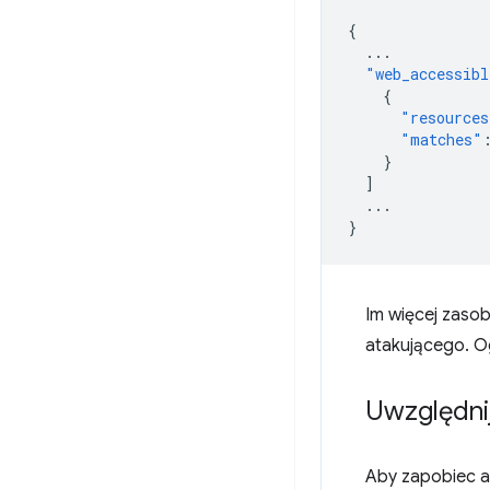
{
...
"web_accessibl
{
"resources
"matches"
}
]
...
}
Im więcej zaso
atakującego. Og
Uwzględnij
Aby zapobiec at