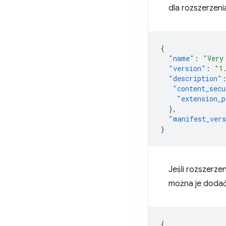
dla rozszerzenia
{
"name"
:
"Very
"version"
:
"1
"description"
"content_secu
"extension_p
},
"manifest_ver
}
Jeśli rozszerz
można je dodać
{