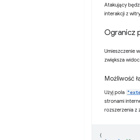
Atakujący będz
interakcji z wit
Ogranicz 
Umieszczenie w 
zwiększa widocz
Możliwość łą
Użyj pola
"ext
stronami intern
rozszerzenia z
{