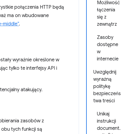
Możliwość
szystkie połączenia HTTP będą
łączenia
ieważ ma on wbudowane
się z
e-middle”
.
zewnątrz
Zasoby
dostępne
w
internecie
stały wyraźnie określone w
c tylko te interfejsy API i
Uwzględnij
wyraźną
politykę
encjalny atakujący.
bezpieczeńs
twa treści
Unikaj
obierania zasobów z
instrukcji
document.
obu tych funkcji są