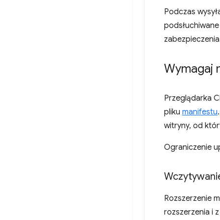
Podczas wysyła
podsłuchiwane
zabezpieczenia
Wymagaj m
Przeglądarka C
pliku
manifestu
witryny, od któ
Ograniczenie u
Wczytywanie
Rozszerzenie m
rozszerzenia i 