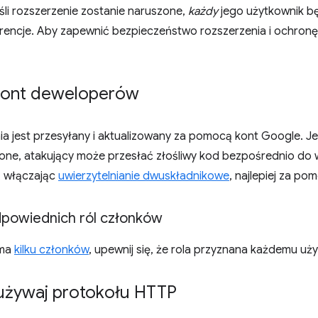
śli rozszerzenie zostanie naruszone,
każdy
jego użytkownik bę
rencje. Aby zapewnić bezpieczeństwo rozszerzenia i ochronę
kont deweloperów
ia jest przesyłany i aktualizowany za pomocą kont Google. J
one, atakujący może przesłać złośliwy kod bezpośrednio do 
, włączając
uwierzytelnianie dwuskładnikowe
, najlepiej za p
powiednich ról członków
 ma
kilku członków
, upewnij się, że rola przyznana każdemu uż
 używaj protokołu HTTP