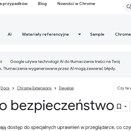
ia przypadków
Blog
Nowości w Chrome
AI
Materiały referencyjne
Sample
Chrome
Google używa technologii AI do tłumaczenia treści na Twój
k. Tłumaczenia wygenerowane przez AI mogą zawierać błędy.
Docs
Chrome Extensions
Develop
Czy te
 o bezpieczeństwo
ają dostęp do specjalnych uprawnień w przeglądarce, co czyn