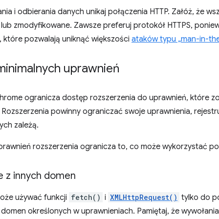
nia i odbierania danych unikaj połączenia HTTP. Załóż, że w
 lub zmodyfikowane. Zawsze preferuj protokół HTTPS, pon
, które pozwalają uniknąć większości
ataków typu „man-in-th
inimalnych uprawnień
hrome ogranicza dostęp rozszerzenia do uprawnień, które zo
. Rozszerzenia powinny ograniczać swoje uprawnienia, rejestrują
rych zależą.
prawnień rozszerzenia ogranicza to, co może wykorzystać pot
 z innych domen
oże używać funkcji
fetch()
i
XMLHttpRequest()
tylko do p
z domen określonych w uprawnieniach. Pamiętaj, że wywołania 