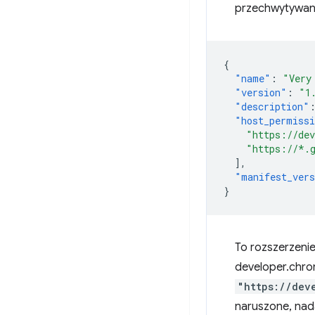
przechwytywan
{
"name"
:
"Very
"version"
:
"1
"description"
"host_permiss
"https://de
"https://*.
],
"manifest_ver
}
To rozszerzeni
developer.chro
"https://dev
naruszone, nada