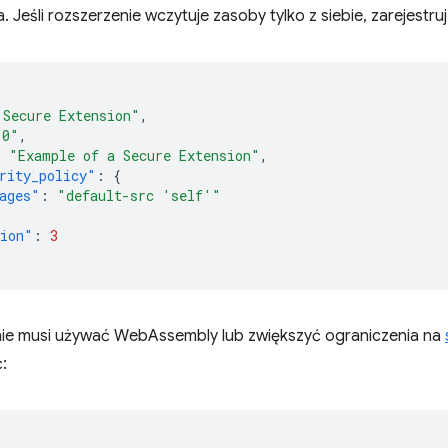
. Jeśli rozszerzenie wczytuje zasoby tylko z siebie, zarejestru
 Secure Extension"
,
.0"
,
:
"Example of a Secure Extension"
,
rity_policy"
:
{
ages"
:
"default-src 'self'"
sion"
:
3
enie musi używać WebAssembly lub zwiększyć ograniczenia na
: