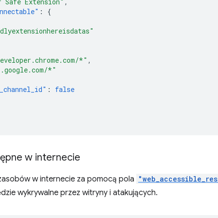
r Safe Extension"
,
nnectable"
:
{
dlyextensionhereisdatas"
[
eveloper.chrome.com/*"
,
*.google.com/*"
_channel_id"
:
false
ępne w internecie
zasobów w internecie za pomocą pola
"web_accessible_res
dzie wykrywalne przez witryny i atakujących.