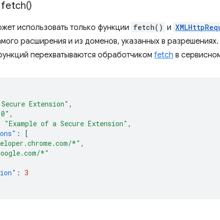
n
fetch(
)
жет использовать только функции
fetch()
и
XMLHttpReq
амого расширения и из доменов, указанных в разрешениях.
функций перехватываются обработчиком
fetch
в сервисном
 Secure Extension"
,
.0"
,
:
"Example of a Secure Extension"
,
ions"
:
[
veloper.chrome.com/*"
,
google.com/*"
sion"
:
3