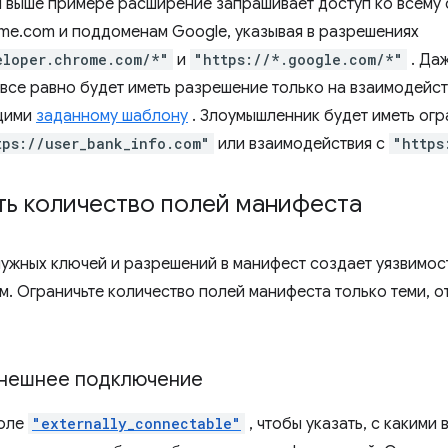
 выше примере расширение запрашивает доступ ко всему
ome.com и поддоменам Google, указывая в разрешениях
eloper.chrome.com/*"
и
"https://*.google.com/*"
. Да
 все равно будет иметь разрешение только на взаимодейст
щими
заданному шаблону
. Злоумышленник будет иметь ог
tps://user_bank_info.com"
или взаимодействия с
"https
ть количество полей манифеста
ужных ключей и разрешений в манифест создает уязвимос
м. Ограничьте количество полей манифеста только теми, о
нешнее подключение
поле
"externally_connectable"
, чтобы указать, с каким