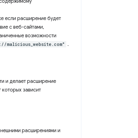
 содержимому
же если расширение будет
вие с веб-сайтами,
раниченные возможности
://malicious_website.com"
.
ти и делает расширение
т которых зависит
и внешними расширениями и