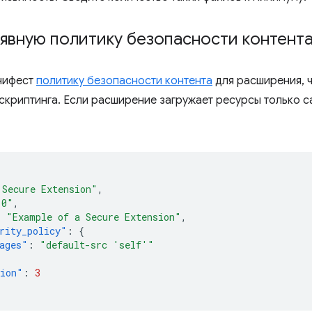
явную политику безопасности контент
нифест
политику безопасности контента
для расширения, ч
скриптинга. Если расширение загружает ресурсы только с
 Secure Extension"
,
.0"
,
:
"Example of a Secure Extension"
,
rity_policy"
:
{
ages"
:
"default-src 'self'"
sion"
:
3