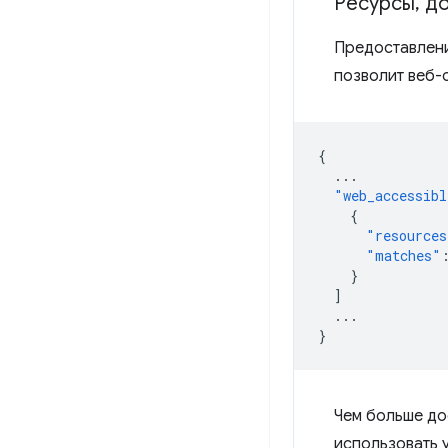
Ресурсы
,
до
Предоставлени
позволит веб-
{
...
"web_accessibl
{
"resources
"matches"
}
]
...
}
Чем больше до
использовать 