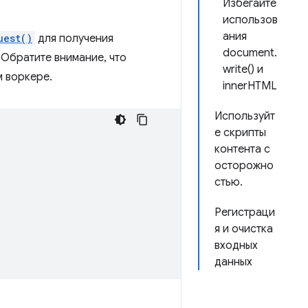
Избегайте
использов
ания
uest()
для получения
document.
 Обратите внимание, что
write() и
 воркере.
innerHTML
Используйт
е скрипты
контента с
осторожно
стью.
Регистраци
я и очистка
входных
данных