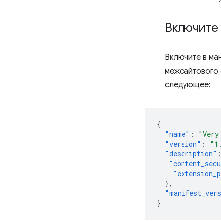
Включите 
Включите в ма
межсайтового 
следующее:
{
"name"
:
"Very
"version"
:
"1
"description"
"content_secu
"extension_p
},
"manifest_ver
}