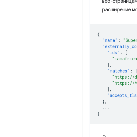
веб-страницам
расширение мо
{
"name"
:
"Supe
"externally_co
"ids"
:
[
"iamafrien
],
"matches"
:
"https://d
"https://
],
"accepts_tls
},
...
}