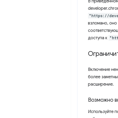
В приведенном
developer.chr
"https://dev
взломано, оно
соответствую
доступа к
"ht
Ограничи
Включение нен
более заметны
расширение.
Возможно в
Используйте 