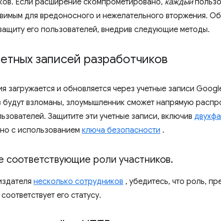
ков. Если расширение скомпрометировано,
каждый
пользо
звимым для вредоносного и нежелательного вторжения. О
защиту его пользователей, внедрив следующие методы.
етных записей разработчиков
я загружается и обновляется через учетные записи Google
 будут взломаны, злоумышленник сможет напрямую распр
льзователей. Защитите эти учетные записи, включив
двухфа
но с использованием
ключа безопасности
.
е соответствующие роли участников
.
 издателя
несколько сотрудников
, убедитесь, что роль, п
соответствует его статусу.