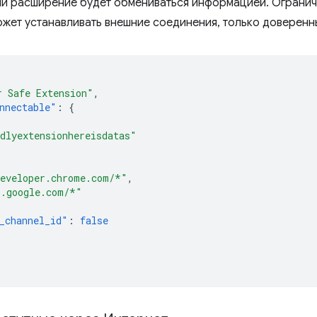
и расширение будет обмениваться информацией. Ограничь
жет устанавливать внешние соединения, только доверенн
r Safe Extension"
,
nnectable"
:
{
dlyextensionhereisdatas"
[
eveloper.chrome.com/*"
,
*.google.com/*"
_channel_id"
:
false