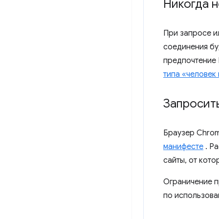
Никогда н
При запросе и
соединения бу
предпочтение 
типа «человек
Запросит
Браузер Chrom
манифесте
. Р
сайты, от кото
Ограничение п
по использова