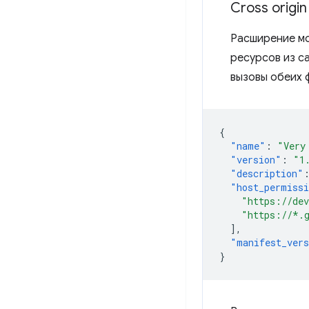
Cross origi
Расширение мо
ресурсов из с
вызовы обеих 
{
"name"
:
"Very
"version"
:
"1
"description"
"host_permiss
"https://de
"https://*.
],
"manifest_ver
}