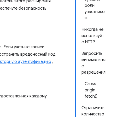
ватель этого расширения
роли
беспечьте безопасность
участнико
в.
Никогда не
используйт
е HTTP
. Если учетные записи
Запросить
остранить вредоносный код
минимальны
кторную аутентификацию
,
е
разрешения
Cross
origin
редоставленная каждому
fetch()
Ограничить
количество