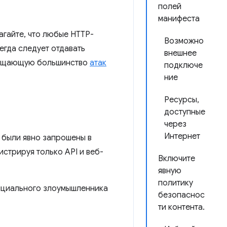
полей
манифеста
агайте, что любые HTTP-
Возможно
егда следует отдавать
внешнее
вращающую большинство
атак
подключе
ние
Ресурсы,
доступные
через
Интернет
 были явно запрошены в
стрируя только API и веб-
Включите
явную
политику
нциального злоумышленника
безопаснос
ти контента.