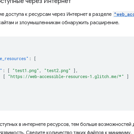
ступные через Интернет
е доступа к ресурсам через Интернет в разделе
"web_ac
сайтам и злоумышленникам обнаружить расширение.
e_resources"
:
[
"
:
[
"test1.png"
,
"test2.png"
],
:
[
"https://web-accessible-resources-1.glitch.me/*"
]
ступных в интернете ресурсов, тем больше возможностей
уязвимость. Сведите количество таких файлов к минимуму.