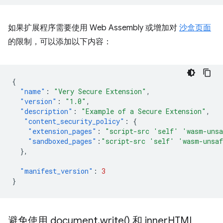
如果扩展程序需要使用 Web Assembly 或增加对
沙盒页面
的限制，可以添加以下内容：
{
"name"
:
"Very Secure Extension"
,
"version"
:
"1.0"
,
"description"
:
"Example of a Secure Extension"
,
"content_security_policy"
:
{
"extension_pages"
:
"script-src 'self' 'wasm-uns
"sandboxed_pages"
:
"script-src 'self' 'wasm-unsa
},
"manifest_version"
:
3
}
避免使用 document
.
write(
) 和 inner
HTML