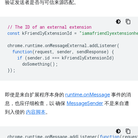
验证发送者是否与可信来源匹配。
// The ID of an external extension
const
kFriendlyExtensionId
=
"iamafriendlyextensionh
chrome
.
runtime
.
onMessageExternal
.
addListener
(
function
(
request
,
sender
,
sendResponse
)
{
if
(
sender
.
id
===
kFriendlyExtensionId
)
doSomething
();
});
即使是来自扩展程序本身的
runtime.onMessage
事件的消
息，也应仔细检查，以 确保
MessageSender
不是来自遭
到入侵的
内容脚本
。
chrome
.
runtime
.
onMessage
.
addListener
(
function
(
reques