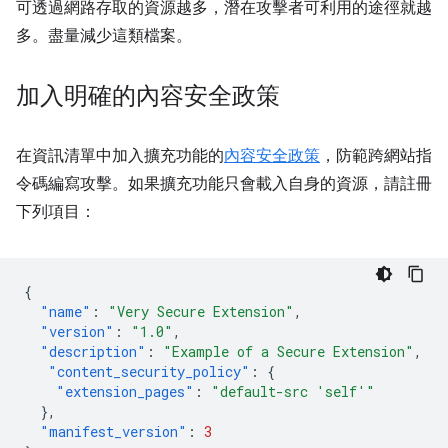
可透過網路存取的資源越多，潛在攻擊者可利用的途徑就越
多。盡量減少這類檔案。
加入明確的內容安全政策
在資訊清單中加入擴充功能的
內容安全政策
，防範跨網站指
令碼編寫攻擊。如果擴充功能只會載入自身的資源，請註冊
下列項目：
{
"name"
:
"Very Secure Extension"
,
"version"
:
"1.0"
,
"description"
:
"Example of a Secure Extension"
,
"content_security_policy"
:
{
"extension_pages"
:
"default-src 'self'"
},
"manifest_version"
:
3