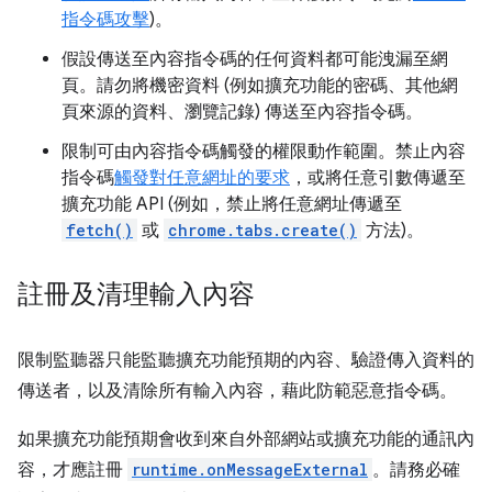
指令碼攻擊
)。
假設傳送至內容指令碼的任何資料都可能洩漏至網
頁。請勿將機密資料 (例如擴充功能的密碼、其他網
頁來源的資料、瀏覽記錄) 傳送至內容指令碼。
限制可由內容指令碼觸發的權限動作範圍。禁止內容
指令碼
觸發對任意網址的要求
，或將任意引數傳遞至
擴充功能 API (例如，禁止將任意網址傳遞至
fetch()
或
chrome.tabs.create()
方法)。
註冊及清理輸入內容
限制監聽器只能監聽擴充功能預期的內容、驗證傳入資料的
傳送者，以及清除所有輸入內容，藉此防範惡意指令碼。
如果擴充功能預期會收到來自外部網站或擴充功能的通訊內
容，才應註冊
runtime.onMessageExternal
。請務必確