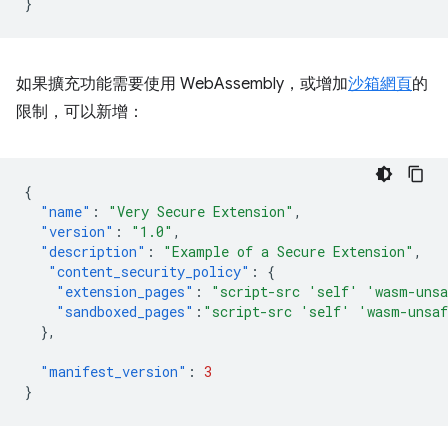
}
如果擴充功能需要使用 WebAssembly，或增加
沙箱網頁
的
限制，可以新增：
{
"name"
:
"Very Secure Extension"
,
"version"
:
"1.0"
,
"description"
:
"Example of a Secure Extension"
,
"content_security_policy"
:
{
"extension_pages"
:
"script-src 'self' 'wasm-uns
"sandboxed_pages"
:
"script-src 'self' 'wasm-unsa
},
"manifest_version"
:
3
}