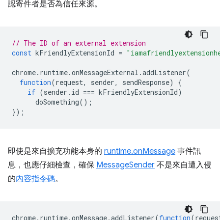
認寄件者是否為信任來源。
// The ID of an external extension
const
kFriendlyExtensionId
=
"iamafriendlyextensionh
chrome
.
runtime
.
onMessageExternal
.
addListener
(
function
(
request
,
sender
,
sendResponse
)
{
if
(
sender
.
id
===
kFriendlyExtensionId
)
doSomething
();
});
即使是來自擴充功能本身的
runtime.onMessage
事件訊
息，也應仔細檢查，確保
MessageSender
不是來自遭入侵
的
內容指令碼
。
chrome
.
runtime
.
onMessage
.
addListener
(
function
(
reques