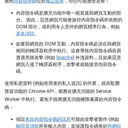
雖然
內容指令碼
位於
獨立世界
，但仍可能遭受攻擊：
內容指令碼是擴充功能中唯一能直接與網頁互動的部
分。 因此，惡意網頁可能會操控內容指令碼所依附的
DOM 部分，或利用令人意外的網頁標準行為，例如
具名項目
。
如要與網頁的 DOM 互動，內容指令碼必須在與網頁
相同的轉譯器程序中執行。這會導致內容指令碼容易
透過旁路攻擊 (例如
Spectre
) 外洩資料，且如果惡意
網頁入侵了轉譯器程序，攻擊者就能接管內容指令
碼。
使用私密資料 (例如使用者的私人資訊) 的作業，或存取瀏
覽器功能的 Chrome API，都應在擴充功能的 Service
Worker 中執行。避免不慎將擴充功能權限暴露給內容指令
碼：
假設
來自內容指令碼的訊息
可能由攻擊者製作 (例如
驗證及清除
所有輸入內容，並保護指令碼免於
跨網站