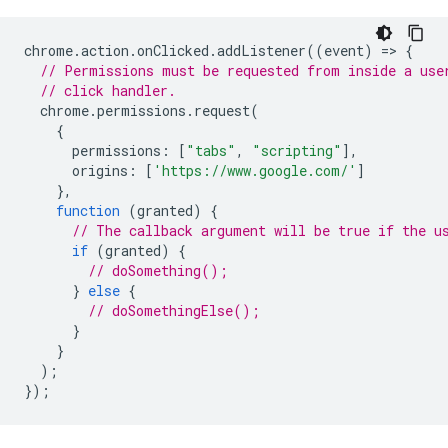
chrome
.
action
.
onClicked
.
addListener
((
event
)
=
>
{
// Permissions must be requested from inside a use
// click handler.
chrome
.
permissions
.
request
(
{
permissions
:
[
"tabs"
,
"scripting"
],
origins
:
[
'https://www.google.com/'
]
},
function
(
granted
)
{
// The callback argument will be true if the u
if
(
granted
)
{
// doSomething();
}
else
{
// doSomethingElse();
}
}
);
});