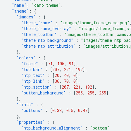
"name"
:
"camo theme"
,
"theme"
:
{
"images"
:
{
"theme_frame"
:
"images/theme_frame_camo.png"
"theme_frame_overlay"
:
"images/theme_frame_s
"theme_toolbar"
:
"images/theme_toolbar_camo.
"theme_ntp_background"
:
"images/theme_ntp_bac
"theme_ntp_attribution"
:
"images/attribution.
},
"colors"
:
{
"frame"
:
[
71
,
105
,
91
],
"toolbar"
:
[
207
,
221
,
192
],
"ntp_text"
:
[
20
,
40
,
0
],
"ntp_link"
:
[
36
,
70
,
0
],
"ntp_section"
:
[
207
,
221
,
192
],
"button_background"
:
[
255
,
255
,
255
]
},
"tints"
:
{
"buttons"
:
[
0.33
,
0.5
,
0.47
]
},
"properties"
:
{
"ntp_background_alignment"
:
"bottom"