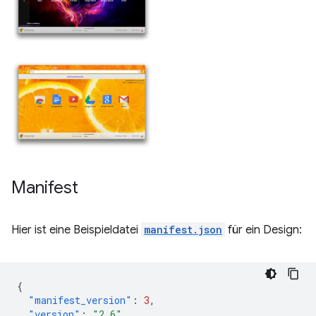
Manifest
Hier ist eine Beispieldatei
manifest.json
für ein Design:
{
"manifest_version"
:
3
,
"version"
:
"2.6"
,