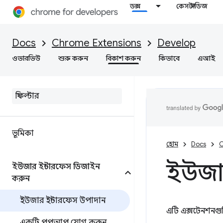
ডক্স
কেস স্টাডিজ
Docs
Chrome Extensions
Develop
ওভারভিউ
শুরু করুন
বিকাশ করুন
কিভাবে
এআই
ভূমিকা
হোম
Docs
C
ইউজা
ইউজার ইন্টারফেস ডিজাইন
করুন
ইউজার ইন্টারফেস উপাদান
এটি এক্সটেনশনগুল
একটি পপআপ যোগ করুন