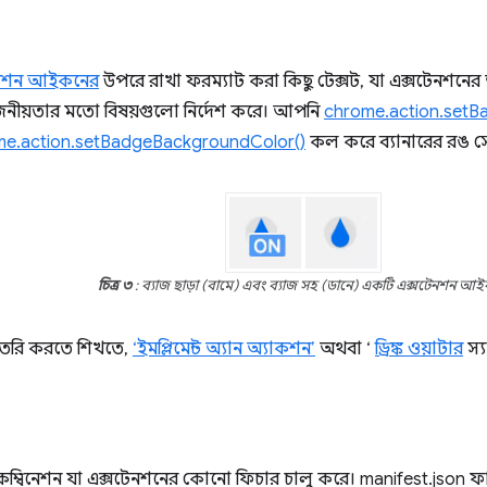
কশন আইকনের
উপরে রাখা ফরম্যাট করা কিছু টেক্সট, যা এক্সটেনশনে
োজনীয়তার মতো বিষয়গুলো নির্দেশ করে। আপনি
chrome.action.setB
me.action.setBadgeBackgroundColor()
কল করে ব্যানারের রঙ স
চিত্র ৩
: ব্যাজ ছাড়া (বামে) এবং ব্যাজ সহ (ডানে) একটি এক্সটেনশন আ
ৈরি করতে শিখতে,
‘ইমপ্লিমেন্ট অ্যান অ্যাকশন’
অথবা ‘
ড্রিঙ্ক ওয়াটার
স্য
ম্বিনেশন যা এক্সটেনশনের কোনো ফিচার চালু করে। manifest.json 