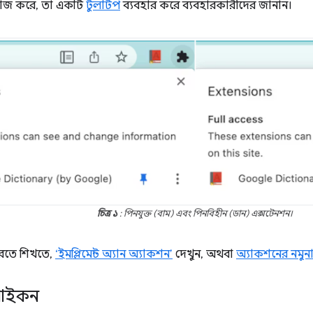
কাজ করে, তা একটি
টুলটিপ
ব্যবহার করে ব্যবহারকারীদের জানান।
চিত্র ১
: পিনযুক্ত (বাম) এবং পিনবিহীন (ডান) এক্সটেনশন।
রতে শিখতে,
‘ইমপ্লিমেন্ট অ্যান অ্যাকশন’
দেখুন, অথবা
অ্যাকশনের নমুন
আইকন