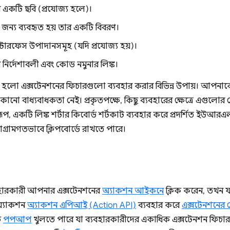
 একটি ছবি (প্রযোজ্য হলে)।
জন্য ব্যবহৃত হয় তার একটি বিবরণ।
ইন্টারফেস উপাদানসমূহ (যদি প্রযোজ্য হয়)।
র নির্দেশাবলী এবং কোড নমুনার লিঙ্ক।
হলো এক্সটেনশনের ফিচারগুলো ব্যবহার করার বিভিন্ন উপায়। আপনা
নো বাধ্যবাধকতা নেই। প্রকৃতপক্ষে, কিছু ব্যবহারের ক্ষেত্রে এগু
রূপ, একটি লিঙ্ক শর্টার কিবোর্ড শর্টকাট ব্যবহার করে প্রদর্শিত ই
প্রোগ্রামগতভাবে ক্লিপবোর্ডে রাখতে পারে।
হারকারী আপনার এক্সটেনশনের
অ্যাকশন আইকনে
ক্লিক করেন, তখন 
অ্যাকশন
অ্যাকশন এপিআই (Action API)
ব্যবহার করে
এক্সটেনশনের
ি
পপআপ
খুলতে পারে যা ব্যবহারকারীদের একাধিক এক্সটেনশন ফিচার 