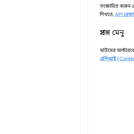
সংজ্ঞায়িত করুন
শিখতে,
API রেফার
প্রসঙ্গ মেনু
মাউসের অল্টারনেট 
এপিআই (Contex