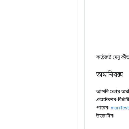
কন্টেক্সট মেনু ক
অমনিবক্স
আপনি ক্রোম অমন
এক্সটেনশন-নির্ধা
পাবেন।
manifest
উত্তর দিন।