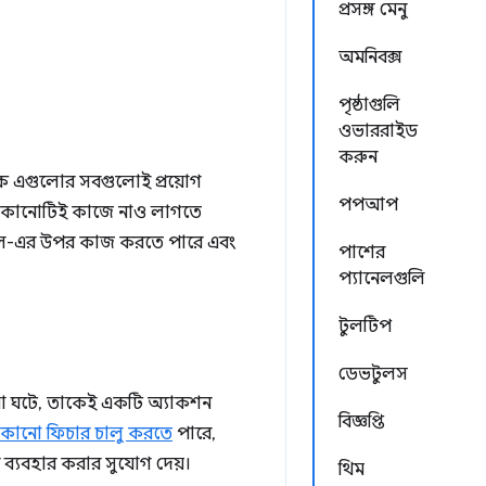
প্রসঙ্গ মেনু
অমনিবক্স
পৃষ্ঠাগুলি
ওভাররাইড
করুন
কে এগুলোর সবগুলোই প্রয়োগ
পপআপ
লোর কোনোটিই কাজে নাও লাগতে
উআরএল-এর উপর কাজ করতে পারে এবং
পাশের
প্যানেলগুলি
টুলটিপ
ডেভটুলস
যা ঘটে, তাকেই একটি অ্যাকশন
বিজ্ঞপ্তি
 কোনো ফিচার চালু করতে
পারে,
ব্যবহার করার সুযোগ দেয়।
থিম