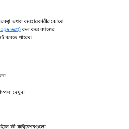
র অবস্থা অথবা ব্যবহারকারীর কোনো
adgeText()
কল করে ব্যাজের
েট করতে পারেন।
ইকন।
াম্পল’ দেখুন।
ফাইলে কী-কম্বিনেশনগুলো