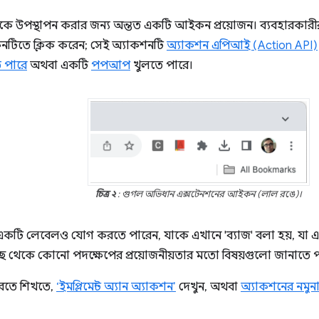
কে উপস্থাপন করার জন্য অন্তত একটি আইকন প্রয়োজন। ব্যবহারকা
টিতে ক্লিক করেন; সেই অ্যাকশনটি
অ্যাকশন এপিআই (Action API)
 পারে
অথবা একটি
পপআপ
খুলতে পারে।
চিত্র ২
: গুগল অভিধান এক্সটেনশনের আইকন (লাল রঙে)।
ি লেবেলও যোগ করতে পারেন, যাকে এখানে 'ব্যাজ' বলা হয়, যা এক্
ছ থেকে কোনো পদক্ষেপের প্রয়োজনীয়তার মতো বিষয়গুলো জানাতে প
রতে শিখতে,
‘ইমপ্লিমেন্ট অ্যান অ্যাকশন’
দেখুন, অথবা
অ্যাকশনের নমুন