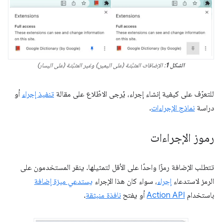
الشكل 1
: الإضافات المثبَّتة (على اليمين) وغير المثبَّتة (على اليسار)
للتعرّف على كيفية إنشاء إجراء، يُرجى الاطّلاع على مقالة
تنفيذ إجراء
أو
دراسة
نماذج الإجراءات
.
رموز الإجراءات
تتطلب الإضافة رمزًا واحدًا على الأقل لتمثيلها. ينقر المستخدمون على
الرمز لاستدعاء
إجراء
، سواء كان هذا الإجراء
يستدعي ميزة إضافة
باستخدام
Action API
أو يفتح
نافذة منبثقة
.