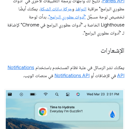
Panels API
. تتيح لك واجهات برمجة التطبيقات الأخرى في "أدوات
مطوري البرامج" مراقبة
النوافذ
و
حركة بيانات الشبكة
. يمكنك أيضًا
تخصيص لوحة مسجِّل
"أدوات مطوري البرامج"
. بدأت لوحة
Lighthouse الخاصة بـ "أدوات مطوري البرامج في Chrome" كإضافة
لـ "أدوات مطوري البرامج".
الإشعارات
يمكنك نشر الرسائل في علبة نظام المستخدم باستخدام
Notifications
API
في الإضافات أو
Notifications API
في منصات الويب.