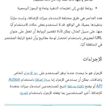
روابط تؤدي إلى تعليمات التنفيذ ونماذج الرموز البرمجية
هذه العناصر هي طرق مختلفة لاستدعاء ميزات الإضافة. ولست ملزمًا
بتنفيذها جميعًا. في الواقع، قد لا تستخدم بعض حالات الاستخدام أيًا
منها. على سبيل المثال، يمكن لأداة تقصير الروابط أن تعمل على عنوان
URL المعروض باستخدام اختصار لوحة مفاتيح وأن تضع الرابط المختصر
في الحافظة آليًا.
الإجراءات
الإجراء هو ما يحدث عندما ينقر المستخدم على
رمز الإجراء
الخاص
بإضافتك. يمكن أن يستدعي الإجراء إما
ميزة إضافة
باستخدام
Action
API
أو يفتح
نافذة منبثقة
تتيح للمستخدمين استدعاء ميزات متعددة
للإضافة. أخبِر المستخدمين بما يفعله الإجراء باستخدام
تلميح
.