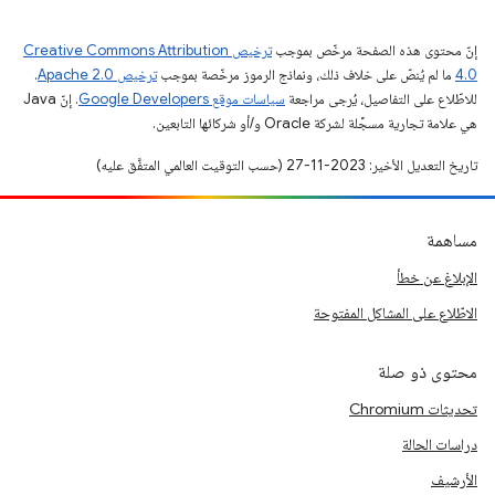
إنّ محتوى هذه الصفحة مرخّص بموجب
ترخيص Creative Commons Attribution
4.0‏
ما لم يُنصّ على خلاف ذلك، ونماذج الرموز مرخّصة بموجب
ترخيص Apache 2.0‏
.
للاطّلاع على التفاصيل، يُرجى مراجعة
سياسات موقع Google Developers‏
. إنّ Java
هي علامة تجارية مسجَّلة لشركة Oracle و/أو شركائها التابعين.
تاريخ التعديل الأخير: 2023-11-27 (حسب التوقيت العالمي المتفَّق عليه)
مساهمة
الإبلاغ عن خطأ
الاطّلاع على المشاكل المفتوحة
محتوى ذو صلة
تحديثات Chromium
دراسات الحالة
الأرشيف