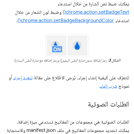
يمكنك ضبط نص الشارة من خلال استدعاء
chrome.action.setBadgeText()
وضبط لون الشعار من خلال
استدعاء
chrome.action.setBadgeBackgroundColor()
.
الشكل 3
: رمز إضافة بدون شارة (على اليمين) ورمز إضافة مع شارة (على اليسار).
للتعرّف على كيفية إنشاء إجراء، يُرجى الاطّلاع على مقالة
تنفيذ إجراء
أو
نموذج
شرب الماء
.
الطلبات الصوتية
الطلبات الصوتية هي مجموعات من المفاتيح تستدعي ميزة إضافة.
يمكنك تحديد مجموعات المفاتيح في ملف manifest.json والاستجابة