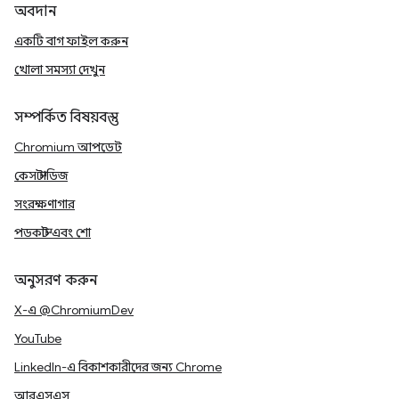
অবদান
একটি বাগ ফাইল করুন
খোলা সমস্যা দেখুন
সম্পর্কিত বিষয়বস্তু
Chromium আপডেট
কেস স্টাডিজ
সংরক্ষণাগার
পডকাস্ট এবং শো
অনুসরণ করুন
X-এ @ChromiumDev
YouTube
LinkedIn-এ বিকাশকারীদের জন্য Chrome
আরএসএস