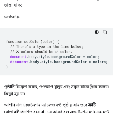
ভাঙা যাক:
content.js:
...
function
setColor
(
color
)
{
// There's a typo in the line below;
// ❌ colors should be ✅ color.
document
.
body
.
style
.
backgroundColor
=
color
;
document
.
body
.
style
.
backgroundColor
=
colors
;
}
পৃষ্ঠাটি রিফ্রেশ করুন, পপআপ খুলুন এবং সবুজ বাক্সে ক্লিক করুন।
কিছুই হয় না।
আপনি যদি এক্সটেনশন ম্যানেজমেন্ট পৃষ্ঠায় যান তবে
ত্রুটি
বোতামটি প্রদর্শিত হবে না। এর কারণ হল এক্সটেনশন ম্যানেজমেন্ট