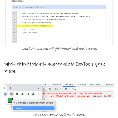
এক্সটেনশন ম্যানেজমেন্ট পৃষ্ঠা পপআপ ত্রুটি প্রদর্শন করছে৷
আপনি পপআপ পরিদর্শন করে পপআপের DevTools খুলতে
পারেন।
DevTools পপআপ ত্রুটি প্রদর্শন করছে৷