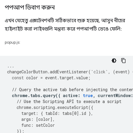
পপআপ ডিবাগ করুন
এখন যেহেতু এক্সটেনশনটি সঠিকভাবে শুরু হয়েছে, আসুন নীচের
হাইলাইট করা লাইনগুলি মন্তব্য করে পপআপটি ভেঙে ফেলি:
popup.js:
...
changeColorButton
.
addEventListener
(
'click'
,
(
event
)
const
color
=
event
.
target
.
value
;
// Query the active tab before injecting the conte
chrome
.
tabs
.
query
({
active
:
true
,
currentWindow
// Use the Scripting API to execute a script
chrome
.
scripting
.
executeScript
({
target
:
{
tabId
:
tabs
[
0
].
id
},
args
:
[
color
],
func
:
setColor
});