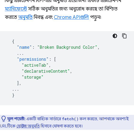
কিছু এক্সটেনশন API-এর অনুমতি প্রয়োজন। একটি এক্সটেনশন
ম্যানিফেস্টে
সঠিক অনুমতির জন্য অনুরোধ করছে তা নিশ্চিত
করতে
অনুমতি
নিবন্ধ এবং
Chrome APIগুলি
পড়ুন৷
{
"name"
:
"Broken Background Color"
,
...
"permissions"
:
[
"activeTab"
,
"declarativeContent"
,
"storage"
],
...
}
মূল পয়েন্ট:
একটি বাহ্যিক সার্ভারে
কল করতে, আপনাকে অবশ্যই
fetch()
URLটিকে
হোস্টের অনুমতি
হিসাবে ঘোষণা করতে হবে।