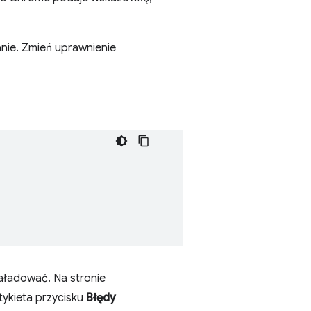
anie. Zmień uprawnienie
załadować. Na stronie
Etykieta przycisku
Błędy