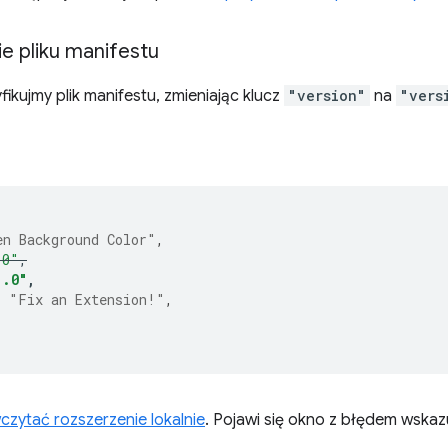
 pliku manifestu
ikujmy plik manifestu, zmieniając klucz
"version"
na
"vers
en Background Color"
,
.0"
,
1.0"
,
:
"Fix an Extension!"
,
czytać rozszerzenie lokalnie
. Pojawi się okno z błędem wska