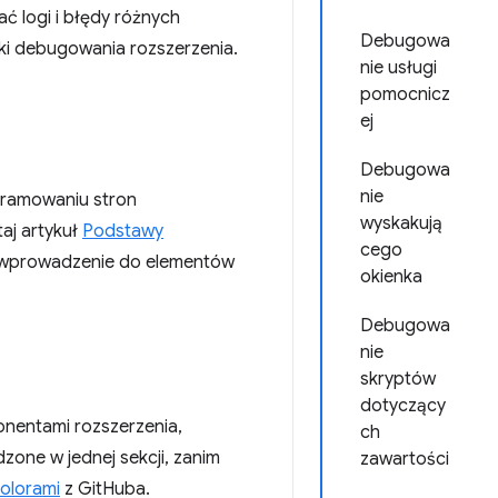
ć logi i błędy różnych
Debugowa
i debugowania rozszerzenia.
nie usługi
pomocnicz
ej
Debugowa
nie
ramowaniu stron
wyskakują
aj artykuł
Podstawy
cego
 wprowadzenie do elementów
okienka
Debugowa
nie
skryptów
dotyczący
nentami rozszerzenia,
ch
zone w jednej sekcji, zanim
zawartości
kolorami
z GitHuba.