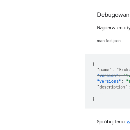
Debugowanie
Najpierw zmodyf
manifest.json:
{
"name"
:
"Brok
"version"
:
"1
"versions"
:
"
"description"
...
}
Spróbuj teraz
w