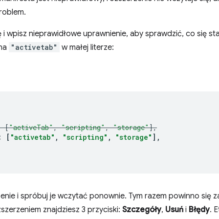
roblem.
ę i wpisz nieprawidłowe uprawnienie, aby sprawdzić, co się st
na
"activetab"
w małej literze:
:
[
"activeTab"
,
"scripting"
,
"storage"
],
:
[
"activetab"
,
"scripting"
,
"storage"
],
enie i spróbuj je wczytać ponownie. Tym razem powinno się 
szerzeniem znajdziesz 3 przyciski:
Szczegóły
,
Usuń
i
Błędy
. 