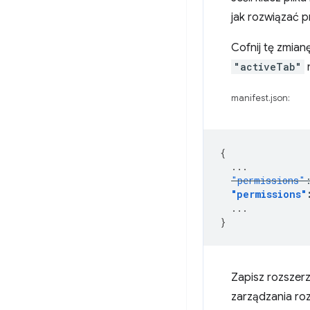
jak rozwiązać p
Cofnij tę zmian
"activeTab"
manifest.json:
{
...
"permissions"
"permissions"
...
}
Zapisz rozszerz
zarządzania roz