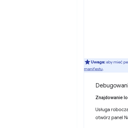
Uwaga:
aby mieć pe
manifestu
.
Debugowanie
Znajdowanie l
Usługa robocza 
otwórz panel Na