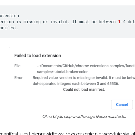
xtension

ersion
is
missing
or
invalid.
It
must
be
between
1
-4
dot
Okno błędu nieprawidłowego klucza manifestu.
ku manifestu jest nieprawidłowy, rozszerzenie nie wczytuje si