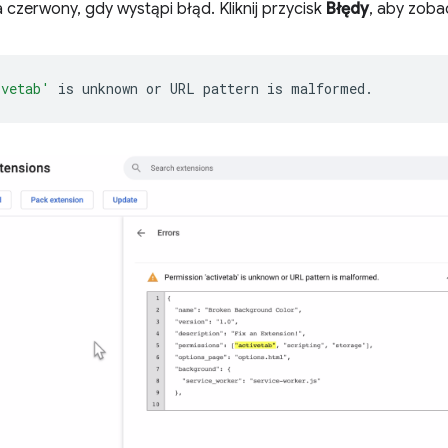
a czerwony, gdy wystąpi błąd. Kliknij przycisk
Błędy
, aby zoba
ivetab'
is
unknown
or
URL
pattern
is