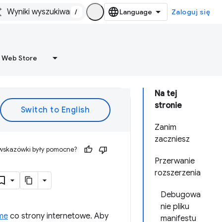
/
Zaloguj się
 Web Store
Na tej
stronie
Zanim
zaczniesz
 wskazówki były pomocne?
Przerwanie
rozszerzenia
Debugowa
nie pliku
me
co strony internetowe. Aby
manifestu