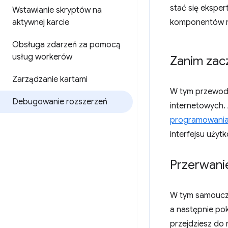
stać się eksper
Wstawianie skryptów na
aktywnej karcie
komponentów ro
Obsługa zdarzeń za pomocą
usług workerów
Zanim zac
Zarządzanie kartami
W tym przewod
Debugowanie rozszerzeń
internetowych.
programowani
interfejsu uży
Przerwani
W tym samoucz
a następnie pok
przejdziesz do 