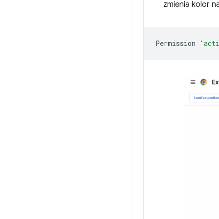
zmienia kolor n
Permission
'act