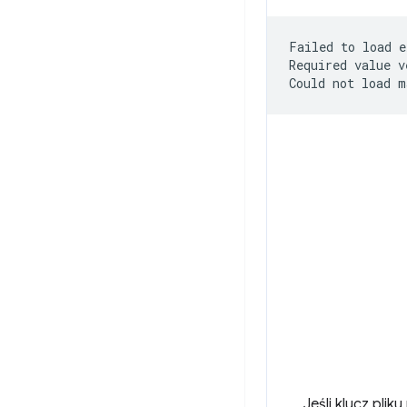
Failed
to
load
e
Required
value
v
Could
not
load
Jeśli klucz pli