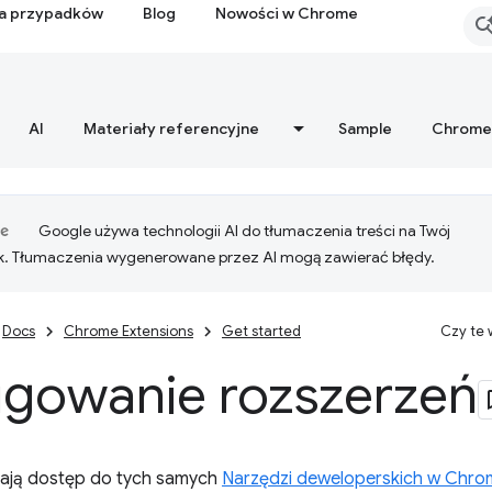
ia przypadków
Blog
Nowości w Chrome
AI
Materiały referencyjne
Sample
Chrome
Google używa technologii AI do tłumaczenia treści na Twój
k. Tłumaczenia wygenerowane przez AI mogą zawierać błędy.
Docs
Chrome Extensions
Get started
Czy te
gowanie rozszerzeń
ają dostęp do tych samych
Narzędzi deweloperskich w Chro