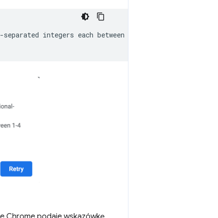
-separated
integers
each
between
0
and
65536
.

ę, ale Chrome podaje wskazówkę,