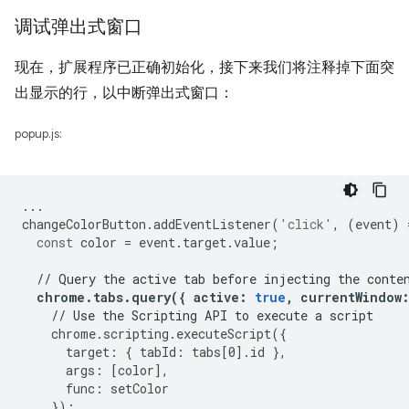
调试弹出式窗口
现在，扩展程序已正确初始化，接下来我们将注释掉下面突
出显示的行，以中断弹出式窗口：
popup.js:
...
changeColorButton
.
addEventListener
(
'click'
,
(
event
)
const
color
=
event
.
target
.
value
;
// Query the active tab before injecting the conte
chrome
.
tabs
.
query
({
active
:
true
,
currentWindow
// Use the Scripting API to execute a script
chrome
.
scripting
.
executeScript
({
target
:
{
tabId
:
tabs
[
0
].
id
},
args
:
[
color
],
func
:
setColor
});