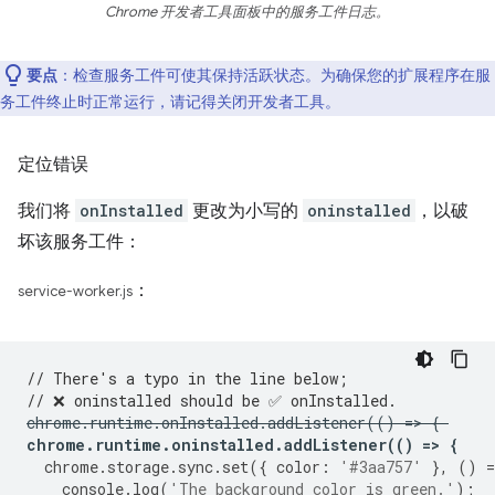
Chrome 开发者工具面板中的服务工件日志。
要点
：检查服务工件可使其保持活跃状态。为确保您的扩展程序在服
务工件终止时正常运行，请记得关闭开发者工具。
定位错误
我们将
onInstalled
更改为小写的
oninstalled
，以破
坏该服务工件：
：
service-worker.js
// There's a typo in the line below;
// ❌ oninstalled should be ✅ onInstalled.
chrome
.
runtime
.
onInstalled
.
addListener
(()
=
>
{
chrome
.
runtime
.
oninstalled
.
addListener
(()
=
>
{
chrome
.
storage
.
sync
.
set
({
color
:
'#3aa757'
},
()
=
console
.
log
(
'The background color is green.'
);