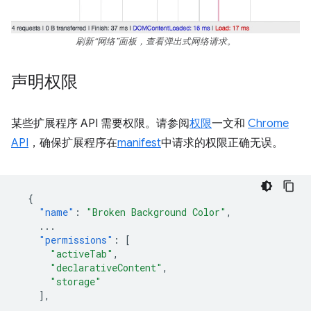
刷新“网络”面板，查看弹出式网络请求。
声明权限
某些扩展程序 API 需要权限。请参阅
权限
一文和
Chrome
API
，确保扩展程序在
manifest
中请求的权限正确无误。
{
"name"
:
"Broken Background Color"
,
...
"permissions"
:
[
"activeTab"
,
"declarativeContent"
,
"storage"
],
...