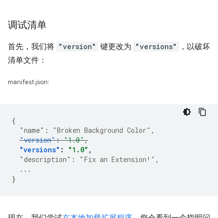
调试清单
首先，我们将
"version"
键更改为
"versions"
，以破坏
清单文件：
manifest.json:
{
"name"
:
"Broken Background Color"
,
"version"
:
"1.0"
,
"versions"
:
"1.0"
,
"description"
:
"Fix an Extension!"
,
...
}