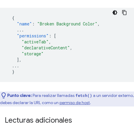
{
"name"
:
"Broken Background Color"
,
...
"permissions"
:
[
"activeTab"
,
"declarativeContent"
,
"storage"
],
...
}
Punto clave:
Para realizar llamadas
a un servidor externo,
fetch()
debes declarar la URL como un
permiso de host
.
Lecturas adicionales