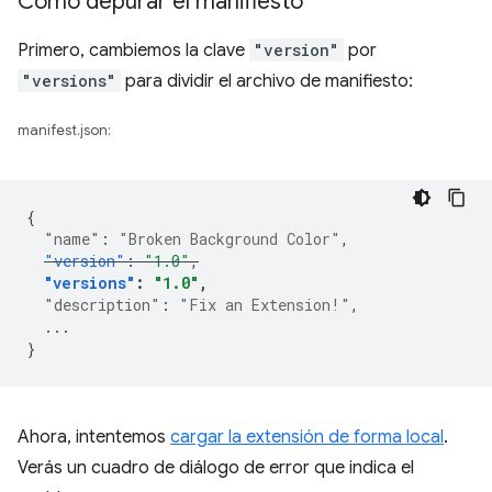
Cómo depurar el manifiesto
Primero, cambiemos la clave
"version"
por
"versions"
para dividir el archivo de manifiesto:
manifest.json:
{
"name"
:
"Broken Background Color"
,
"version"
:
"1.0"
,
"versions"
:
"1.0"
,
"description"
:
"Fix an Extension!"
,
...
}
Ahora, intentemos
cargar la extensión de forma local
.
Verás un cuadro de diálogo de error que indica el