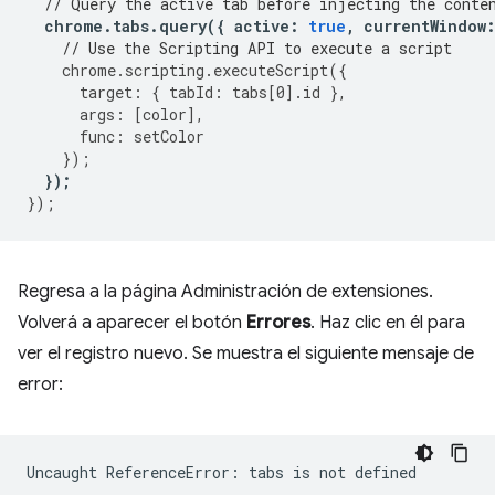
// Query the active tab before injecting the conte
chrome
.
tabs
.
query
({
active
:
true
,
currentWindow
// Use the Scripting API to execute a script
chrome
.
scripting
.
executeScript
({
target
:
{
tabId
:
tabs
[
0
].
id
},
args
:
[
color
],
func
:
setColor
});
});
});
Regresa a la página Administración de extensiones.
Volverá a aparecer el botón
Errores
. Haz clic en él para
ver el registro nuevo. Se muestra el siguiente mensaje de
error: