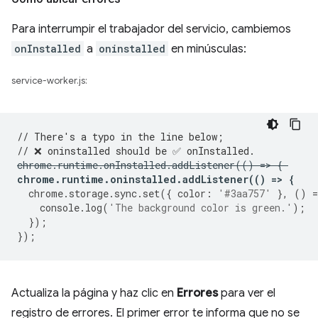
Para interrumpir el trabajador del servicio, cambiemos
onInstalled
a
oninstalled
en minúsculas:
service-worker.js:
// There's a typo in the line below;
// ❌ oninstalled should be ✅ onInstalled.
chrome
.
runtime
.
onInstalled
.
addListener
(()
=
>
{
chrome
.
runtime
.
oninstalled
.
addListener
(()
=
>
{
chrome
.
storage
.
sync
.
set
({
color
:
'#3aa757'
},
()
=
console
.
log
(
'The background color is green.'
);
});
});
Actualiza la página y haz clic en
Errores
para ver el
registro de errores. El primer error te informa que no se