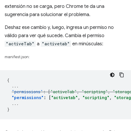
extensión no se carga, pero Chrome te da una
sugerencia para solucionar el problema.
Deshaz ese cambio y, luego, ingresa un permiso no
válido para ver qué sucede. Cambia el permiso
"activeTab"
a
"activetab"
en minúsculas:
manifest.json:
{
...
"permissions"
:
[
"activeTab"
,
"scripting"
,
"storag
"permissions"
:
[
"activetab"
,
"scripting"
,
"stora
...
}