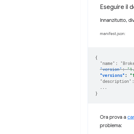
Eseguire il 
Innanzitutto, di
manifest.json:
{
"name"
:
"Brok
"version"
:
"1
"versions"
:
"
"description"
...
}
Ora prova a
car
problema: