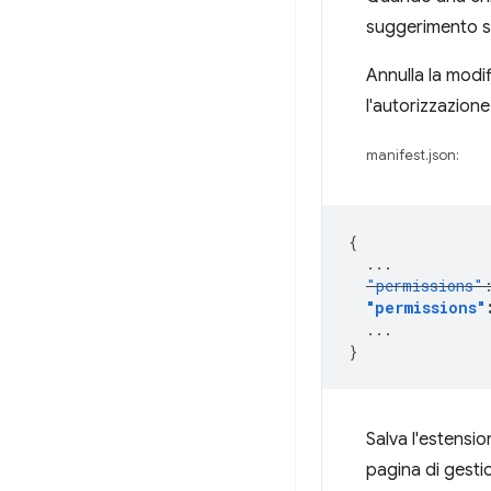
suggerimento su
Annulla la modi
l'autorizzazion
manifest.json:
{
...
"permissions"
"permissions"
...
}
Salva l'estensi
pagina di gestio