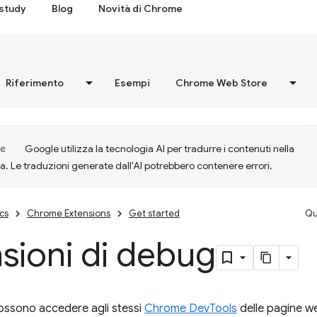
study
Blog
Novità di Chrome
Riferimento
Esempi
Chrome Web Store
Google utilizza la tecnologia AI per tradurre i contenuti nella
ta. Le traduzioni generate dall'AI potrebbero contenere errori.
cs
Chrome Extensions
Get started
Qu
sioni di debug
ossono accedere agli stessi
Chrome DevTools
delle pagine w