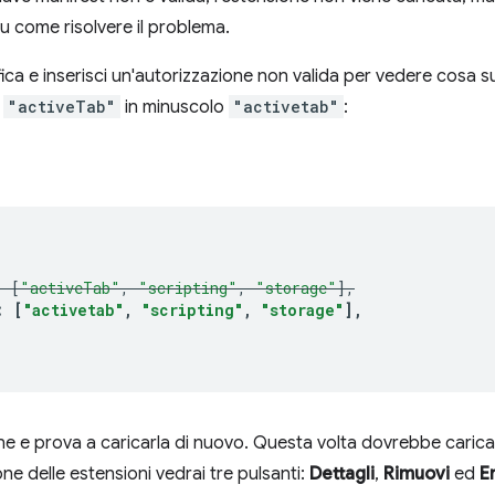
 come risolvere il problema.
fica e inserisci un'autorizzazione non valida per vedere cosa 
e
"activeTab"
in minuscolo
"activetab"
:
:
[
"activeTab"
,
"scripting"
,
"storage"
],
:
[
"activetab"
,
"scripting"
,
"storage"
],
one e prova a caricarla di nuovo. Questa volta dovrebbe carica
ne delle estensioni vedrai tre pulsanti:
Dettagli
,
Rimuovi
ed
E