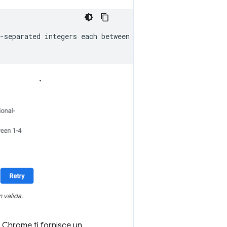
-separated
integers
each
between
0
and
65536
.

 valida.
 Chrome ti fornisce un