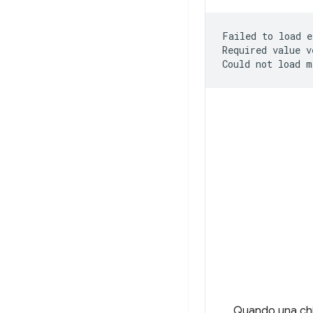
Failed
to
load
e
Required
value
v
Could
not
load
Quando una chia