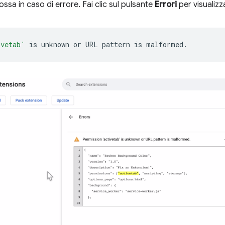
ssa in caso di errore. Fai clic sul pulsante
Errori
per visualizz
ivetab'
is
unknown
or
URL
pattern
is