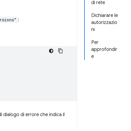
di rete
Dichiarare le
rsions"
:
autorizzazio
ni
Per
approfondir
e
i dialogo di errore che indica il