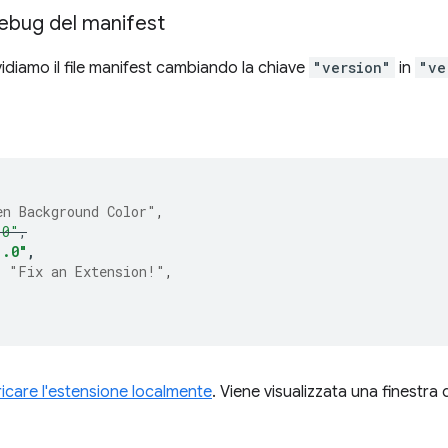
debug del manifest
vidiamo il file manifest cambiando la chiave
"version"
in
"ve
en Background Color"
,
.0"
,
1.0"
,
:
"Fix an Extension!"
,
icare l'estensione localmente
. Viene visualizzata una finestra d