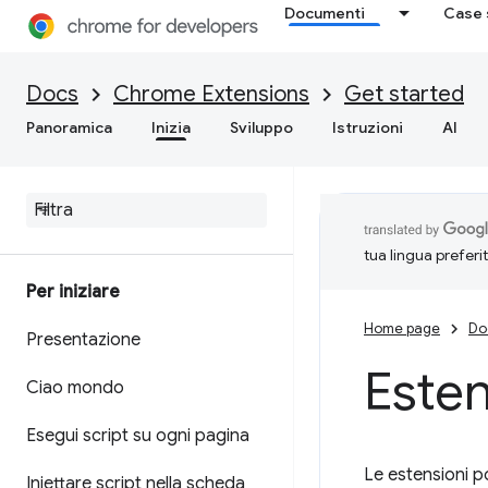
Documenti
Case 
Docs
Chrome Extensions
Get started
Panoramica
Inizia
Sviluppo
Istruzioni
AI
tua lingua preferi
Per iniziare
Home page
Do
Presentazione
Esten
Ciao mondo
Esegui script su ogni pagina
Le estensioni p
Iniettare script nella scheda