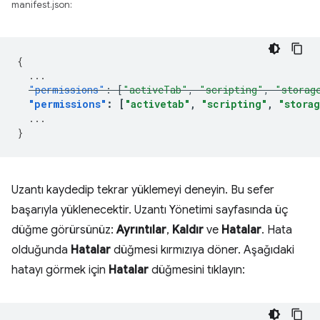
manifest.json:
{
...
"permissions"
:
[
"activeTab"
,
"scripting"
,
"storag
"permissions"
:
[
"activetab"
,
"scripting"
,
"stora
...
}
Uzantı kaydedip tekrar yüklemeyi deneyin. Bu sefer
başarıyla yüklenecektir. Uzantı Yönetimi sayfasında üç
düğme görürsünüz:
Ayrıntılar
,
Kaldır
ve
Hatalar
. Hata
olduğunda
Hatalar
düğmesi kırmızıya döner. Aşağıdaki
hatayı görmek için
Hatalar
düğmesini tıklayın: