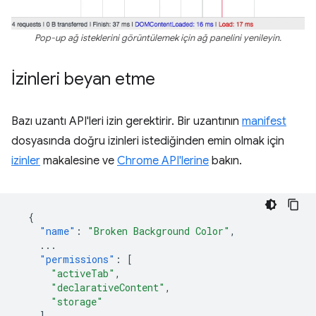
Pop-up ağ isteklerini görüntülemek için ağ panelini yenileyin.
İzinleri beyan etme
Bazı uzantı API'leri izin gerektirir. Bir uzantının
manifest
dosyasında doğru izinleri istediğinden emin olmak için
izinler
makalesine ve
Chrome API'lerine
bakın.
{
"name"
:
"Broken Background Color"
,
...
"permissions"
:
[
"activeTab"
,
"declarativeContent"
,
"storage"
],