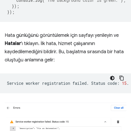
console
.
log
(
'The background color is green.'
);
});
});
Hata günlüğünü görüntülemek için sayfayı yenileyin ve
Hatalar
'ı tıklayın. İlk hata, hizmet çalışanının
kaydedilemediğini bildirir. Bu, başlatma sırasında bir hata
oluştuğu anlamına gelir:
Service
worker
registration
failed.
Status
code:
15