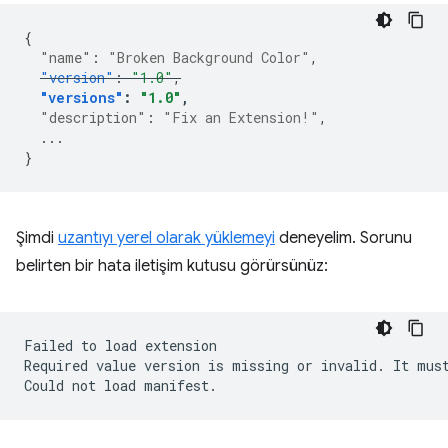
{
"name"
:
"Broken Background Color"
,
"version"
:
"1.0"
,
"versions"
:
"1.0"
,
"description"
:
"Fix an Extension!"
,
...
}
Şimdi
uzantıyı yerel olarak yüklemeyi
deneyelim. Sorunu
belirten bir hata iletişim kutusu görürsünüz:
Failed
to
load
extension

Required
value
version
is
missing
or
invalid.
It
mus
Could
not
load