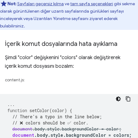
Not:
Sayfaları geçersiz kılma
ve
tam sayfa seçenekleri
gibi sekme
olarak görüntülenen diğer uzantı sayfalarında günlükleri sayfayı
inceleyerek veya Uzantıları Yönetme sayfasını ziyaret ederek
bulabilirsiniz.
İçerik komut dosyalarında hata ayıklama
Şimdi "color" değişkenini "colors" olarak değiştirerek
içerik komut dosyasını bozalım:
content.js:
...
function
setColor
(
color
)
{
// There's a typo in the line below;
// ❌ colors should be ✅ color.
document
.
body
.
style
.
backgroundColor
=
color
;
document
.
body
.
style
.
backgroundColor
=
colors
;