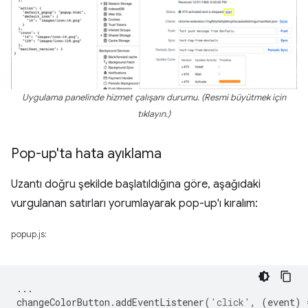
Uygulama panelinde hizmet çalışanı durumu. (Resmi büyütmek için
tıklayın.)
Pop-up'ta hata ayıklama
Uzantı doğru şekilde başlatıldığına göre, aşağıdaki
vurgulanan satırları yorumlayarak pop-up'ı kıralım:
popup.js:
...
changeColorButton
.
addEventListener
(
'click'
,
(
event
)