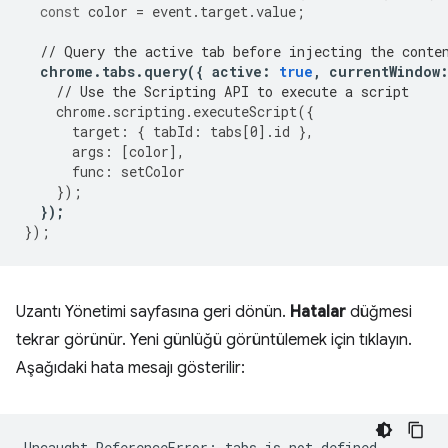
const
color
=
event
.
target
.
value
;
// Query the active tab before injecting the conte
chrome
.
tabs
.
query
({
active
:
true
,
currentWindow
// Use the Scripting API to execute a script
chrome
.
scripting
.
executeScript
({
target
:
{
tabId
:
tabs
[
0
].
id
},
args
:
[
color
],
func
:
setColor
});
});
});
Uzantı Yönetimi sayfasına geri dönün.
Hatalar
düğmesi
tekrar görünür. Yeni günlüğü görüntülemek için tıklayın.
Aşağıdaki hata mesajı gösterilir: