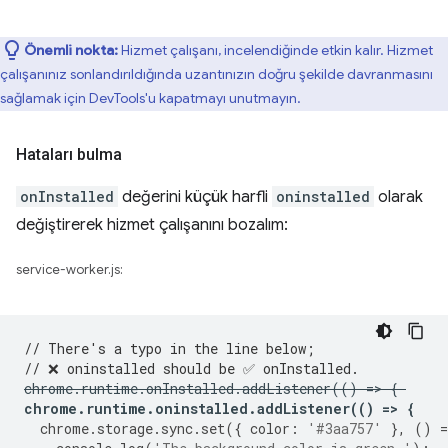
Önemli nokta:
Hizmet çalışanı, incelendiğinde etkin kalır. Hizmet
çalışanınız sonlandırıldığında uzantınızın doğru şekilde davranmasını
sağlamak için DevTools'u kapatmayı unutmayın.
Hataları bulma
onInstalled
değerini küçük harfli
oninstalled
olarak
değiştirerek hizmet çalışanını bozalım:
service-worker.js:
// There's a typo in the line below;
// ❌ oninstalled should be ✅ onInstalled.
chrome
.
runtime
.
onInstalled
.
addListener
(()
=
>
{
chrome
.
runtime
.
oninstalled
.
addListener
(()
=
>
{
chrome
.
storage
.
sync
.
set
({
color
:
'#3aa757'
},
()
=