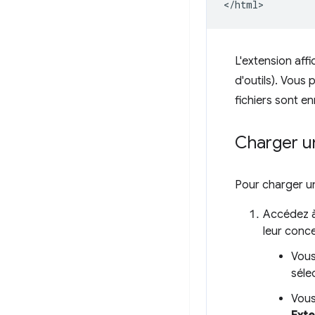
L'extension affi
d'outils). Vous
fichiers sont en
Charger u
Pour charger u
Accédez à
leur conc
Vous
séle
Vous