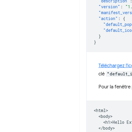
"description"
"version"
:
"1
"manifest_ver
"action"
:
{
"default_pop
"default_ico
}
}
Téléchargez l'i
clé
"default_
Pour la fenêtr
<html>

  <body>

    <h1>Hello Ex
  </body>
