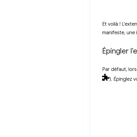
Et voilà ! L'ext
manifeste, une 
Épingler l'
Par défaut, lor
). Épinglez 