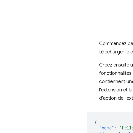
Commencez par c
télécharger le
Créez ensuite u
fonctionnalités 
contiennent un
l'extension et l
d'action de l'ex
{
"name"
:
"Hell