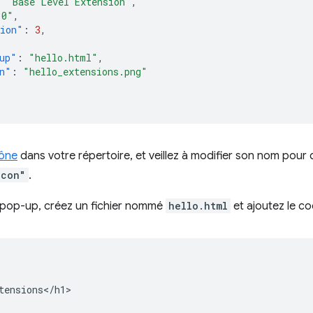
:
"Base Level Extension"
,
.0"
,
sion"
:
3
,
up"
:
"hello.html"
,
n"
:
"hello_extensions.png"
cône
dans votre répertoire, et veillez à modifier son nom pour q
icon"
.
e pop-up, créez un fichier nommé
hello.html
et ajoutez le co
tensions</h1>
