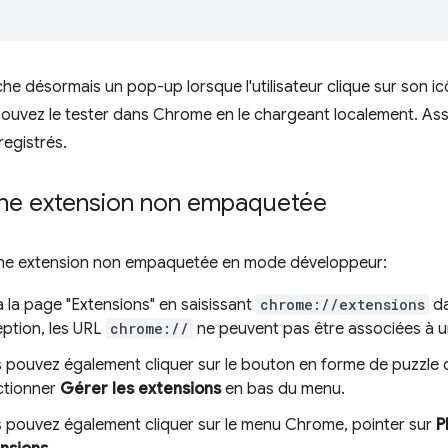
che désormais un pop-up lorsque l'utilisateur clique sur son ic
 pouvez le tester dans Chrome en le chargeant localement. As
registrés.
ne extension non empaquetée
ne extension non empaquetée en mode développeur:
 la page "Extensions" en saisissant
chrome://extensions
da
eption, les URL
chrome://
ne peuvent pas être associées à un
 pouvez également cliquer sur le bouton en forme de puzzle d
ctionner
Gérer les extensions
en bas du menu.
 pouvez également cliquer sur le menu Chrome, pointer sur
P