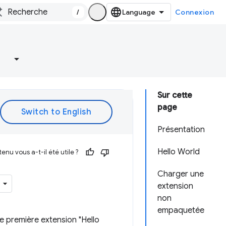
/
Connexion
Sur cette
page
Présentation
Hello World
enu vous a-t-il été utile ?
Charger une
extension
non
empaquetée
 première extension "Hello