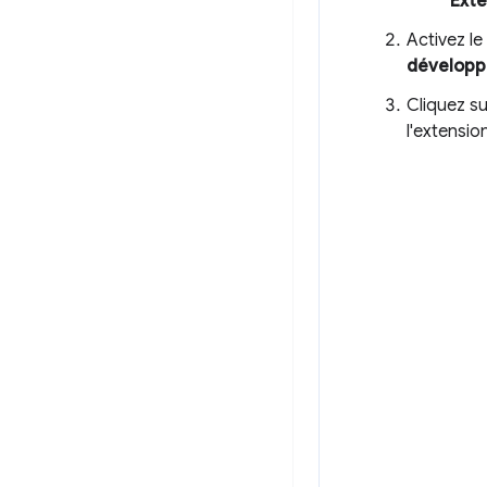
Exte
Activez le
développ
Cliquez s
l'extensio